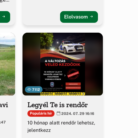
m
Elolvasom
7112
avi
Legyél Te is rendőr
Populáris hír
2024. 07. 29 16:16
10 hónap alatt rendőr lehetsz,
1:47
jelentkezz