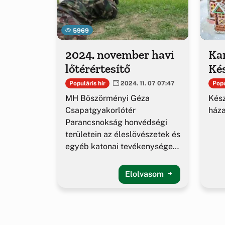
5969
2024. november havi
Ka
lőtérértesítő
Kés
Populáris hír
Popu
2024. 11. 07 07:47
MH Böszörményi Géza
Kész
Csapatgyakorlótér
háza
Parancsnokság honvédségi
területein az éleslövészetek és
egyéb katonai tevékenységek
alakulása.
Elolvasom