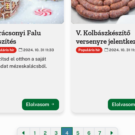
rácsonyi Falu
V. Kolbászkészítő
zítés
versenyre jelentke
láris hír
Populáris hír
2024. 10. 31 11:33
2024. 10. 31 11
ítsd el otthon a saját
dat mézeskalácsból.
Elolvasom
Elolvaso
1
2
3
4
5
6
7