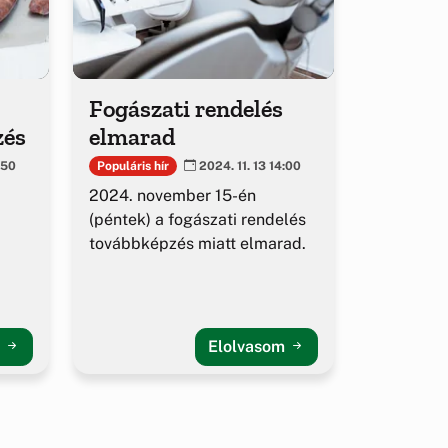
Fogászati rendelés
zés
elmarad
Populáris hír
:50
2024. 11. 13 14:00
2024. november 15-én
(péntek) a fogászati rendelés
továbbképzés miatt elmarad.
m
Elolvasom