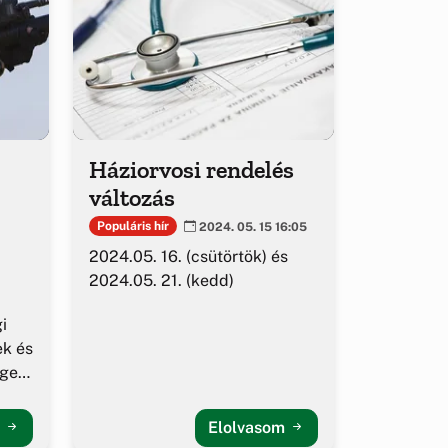
Háziorvosi rendelés
változás
Populáris hír
2024. 05. 15 16:05
2024.05. 16. (csütörtök) és
2024.05. 21. (kedd)
i
ek és
égek
m
Elolvasom