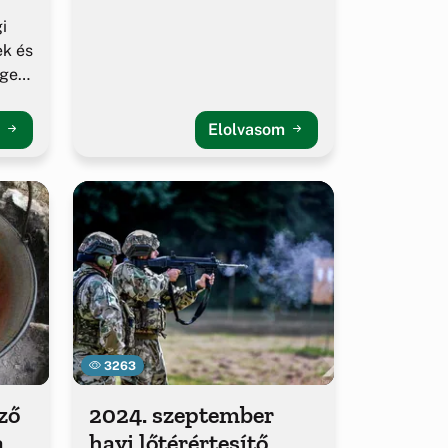
i
ek és
égek
m
Elolvasom
3263
ző
2024. szeptember
a
havi lőtérértesítő