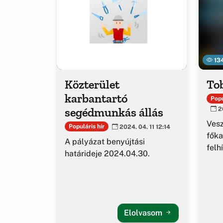
13
Közterület
To
karbantartó
Popu
segédmunkás állás
20
Ves
Populáris hír
2024. 04. 11 12:14
főka
A pályázat benyújtási
felh
határideje 2024.04.30.
Elolvasom