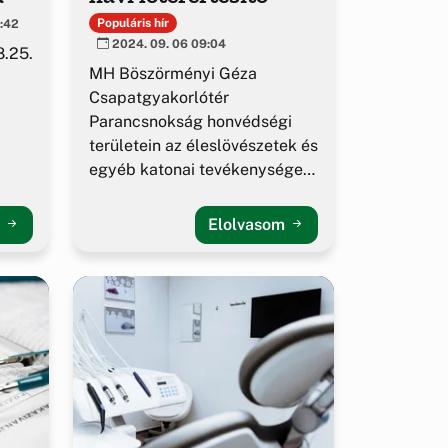
Populáris hír
1:42
2024. 09. 06 09:04
8.25.
MH Böszörményi Géza
Csapatgyakorlótér
Parancsnokság honvédségi
területein az éleslövészetek és
egyéb katonai tevékenységek
alakulása.
m
Elolvasom