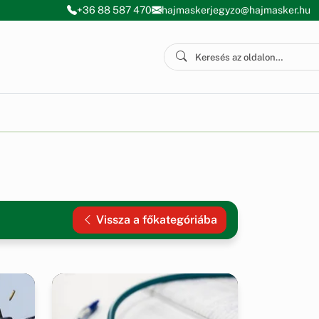
+36 88 587 470
hajmaskerjegyzo@hajmasker.hu
Vissza a főkategóriába