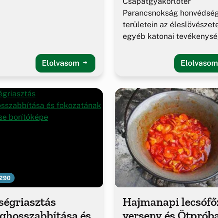
Csapatgyakorlótér
Parancsnokság honvédség
területein az éleslövészet
egyéb katonai tevékenys
alakulása.
Elolvasom
Elolvaso
290
ségriasztás
Hajmanapi lecsófő
ghosszabbítása és
verseny és Ötprób