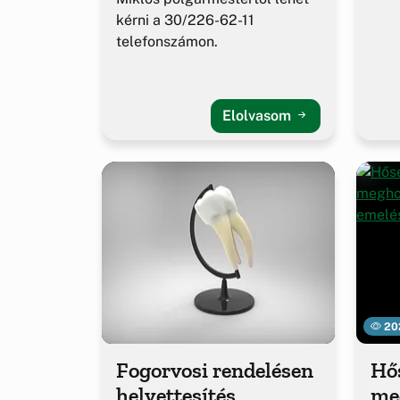
kérni a 30/226-62-11
telefonszámon.
Elolvasom
20
Fogorvosi rendelésen
Hő
helyettesítés
me