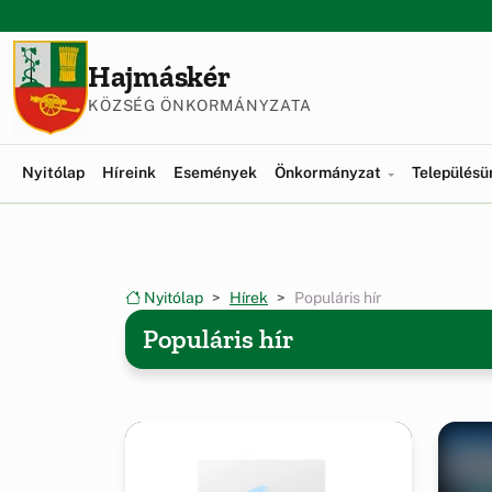
Ugrás a menüre
Ugrás a tartalomra
Hajmáskér
KÖZSÉG ÖNKORMÁNYZATA
Nyitólap
Híreink
Események
Önkormányzat
Település
Nyitólap
Hírek
Populáris hír
Populáris hír