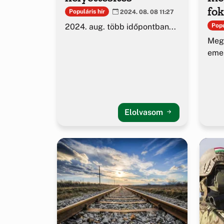
fo
Populáris hír
2024. 08. 08 11:27
2024. aug. több időpontban...
Popu
Megh
eme
Elolvasom