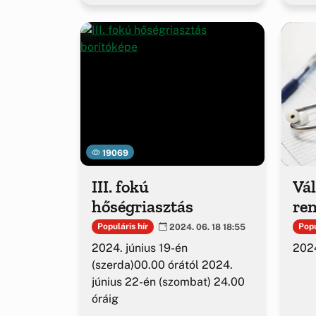
19069
III. fokú
Vál
hőségriasztás
ren
Populáris hír
Popu
2024. 06. 18 18:55
2024. június 19-én
2024
(szerda)00.00 órától 2024.
június 22-én (szombat) 24.00
óráig