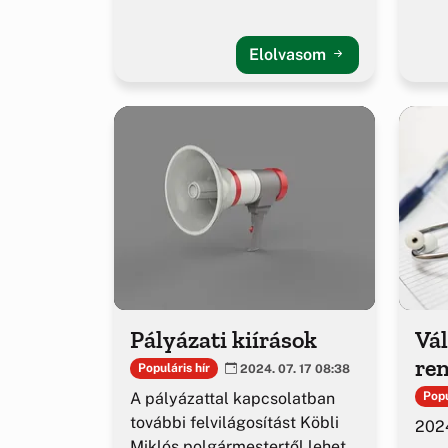
Elolvasom
Pályázati kiírások
Vál
ren
Populáris hír
2024. 07. 17 08:38
A pályázattal kapcsolatban
Popu
további felvilágosítást Köbli
202
Miklós polgármestertől lehet