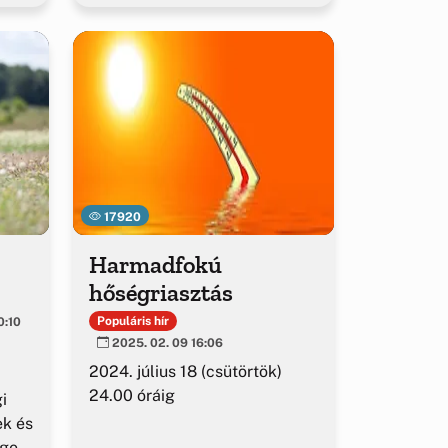
17920
Harmadfokú
hőségriasztás
Populáris hír
0:10
2025. 02. 09 16:06
2024. július 18 (csütörtök)
24.00 óráig
i
ek és
égek