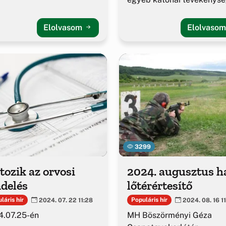
alakulása.
Elolvasom
Elolvaso
3299
tozik az orvosi
2024. augusztus h
delés
lőtérértesítő
láris hír
Populáris hír
2024. 07. 22 11:28
2024. 08. 16 1
4.07.25-én
MH Böszörményi Géza