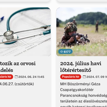
6177
tozik az orvosi
2024. július havi
delés
lőtérértesítő
láris hír
Populáris hír
2024. 06. 24 11:45
2024. 07. 09 1
.06.27. (csütörtök)
MH Böszörményi Géza
Csapatgyakorlótér
Parancsnokság honvédség
területein az éleslövészet
egyéb katonai tevékenys