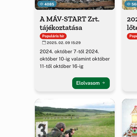
4085
56
A MÁV-START Zrt.
202
tájékoztatása
lőt
Populáris hír
Popu
2025. 02. 09 15:29
2024. október 7-től 2024.
október 10-ig valamint október
11-től október 16-ig
Elolvasom