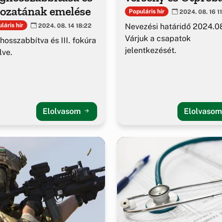
kozatának emelése
Populáris hír
2024. 08. 16 1
Nevezési határidő 2024.0
láris hír
2024. 08. 14 18:22
Várjuk a csapatok
osszabbítva és III. fokúra
jelentkezését.
lve.
Elolvasom
Elolvaso