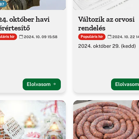
87
4. október havi
Változik az orvosi
érértesítő
rendelés
láris hír
Populáris hír
2024. 10. 09 15:58
2024. 10. 22 1
2024. október 29. (kedd)
Elolvasom
Elolvaso