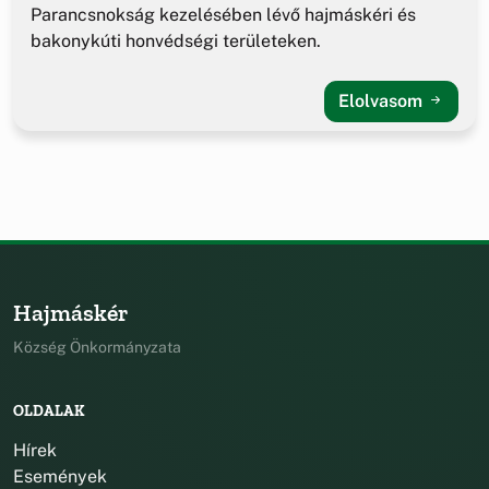
Parancsnokság kezelésében lévő hajmáskéri és
bakonykúti honvédségi területeken.
Elolvasom
Hajmáskér
Község Önkormányzata
OLDALAK
Hírek
Események