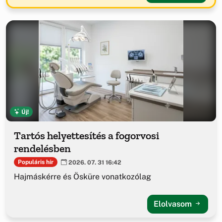
Új!
Tartós helyettesítés a fogorvosi
rendelésben
Populáris hír
2026. 07. 31 16:42
Hajmáskérre és Ösküre vonatkozólag
Elolvasom