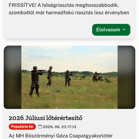
FRISSÍTVE! A hőségriasztás meghosszabbodik,
szombattól már harmadfokú riasztás lesz érvényben
Elolvasom
2026 Júliusi lőtérértesítő
Populáris hír
2026. 06. 23 17:13
Az MH Böszörményi Géza Csapatgyakorlótér