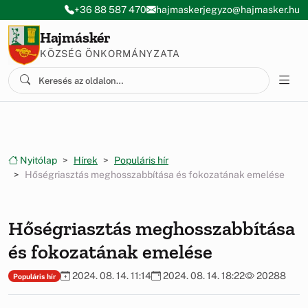
Ugrás a menüre
Ugrás a tartalomra
+36 88 587 470
hajmaskerjegyzo@hajmasker.hu
Hajmáskér
KÖZSÉG ÖNKORMÁNYZATA
Nyitólap
Hírek
Populáris hír
Hőségriasztás meghosszabbítása és fokozatának emelése
Hőségriasztás meghosszabbítása
és fokozatának emelése
2024. 08. 14. 11:14
2024. 08. 14. 18:22
20288
Populáris hír