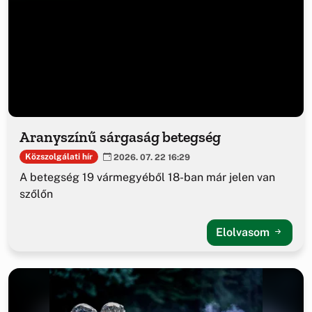
Aranyszínű sárgaság betegség
Közszolgálati hír
2026. 07. 22 16:29
A betegség 19 vármegyéből 18-ban már jelen van
szőlőn
Elolvasom