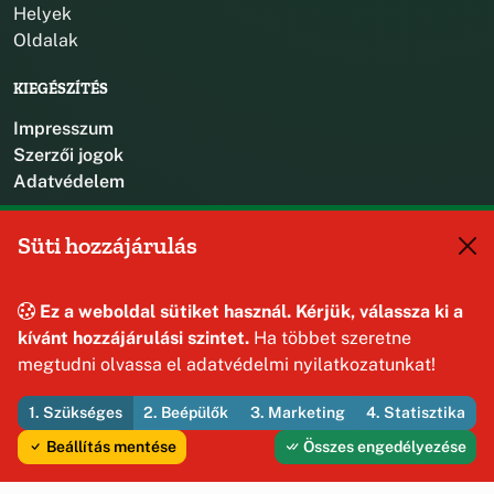
Helyek
Oldalak
KIEGÉSZÍTÉS
Impresszum
Szerzői jogok
Adatvédelem
KAPCSOLAT
Süti hozzájárulás
+36 88 587 470
hajmaskerjegyzo@hajmasker.hu
Ez a weboldal sütiket használ. Kérjük, válassza ki a
8192 Hajmáskér, Kossuth Lajos u. 31.
kívánt hozzájárulási szintet.
Ha többet szeretne
megtudni olvassa el adatvédelmi nyilatkozatunkat!
1. Szükséges
2. Beépülők
3. Marketing
4. Statisztika
© 2026 Hajmáskér Község Önkormányzata — Minden jog
fenntartva
Beállítás mentése
Összes engedélyezése
Fejleszti és üzemelteti az Útirány