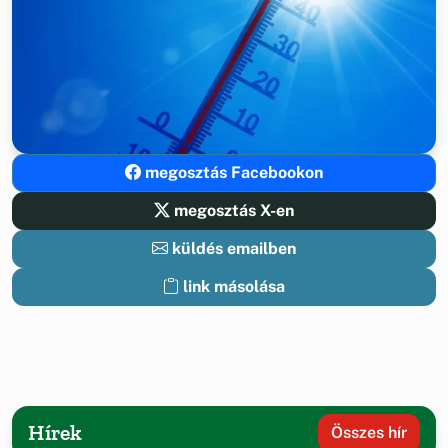
megosztás Facebookon
megosztás X-en
küldés emailben
link másolása
Hírek
Összes hír