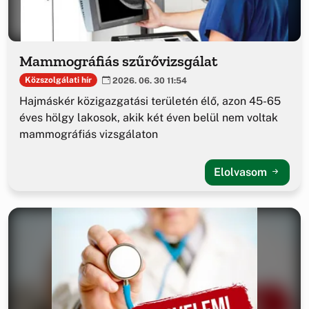
Mammográfiás szűrővizsgálat
Közszolgálati hír
2026. 06. 30 11:54
Hajmáskér közigazgatási területén élő, azon 45-65
éves hölgy lakosok, akik két éven belül nem voltak
mammográfiás vizsgálaton
Elolvasom