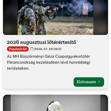
2026 augusztusi lőtérértesítő
Populáris hír
2026. 07. 29 09:31
Az MH Böszörményi Géza Csapatgyakorlótér
Parancsnokság kezelésében lévő honvédségi
területeken.
Elolvasom