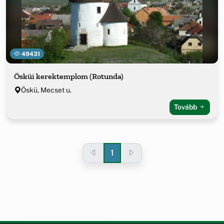
49431
Ösküi kerektemplom (Rotunda)
Öskü, Mecset u.
Tovább
1