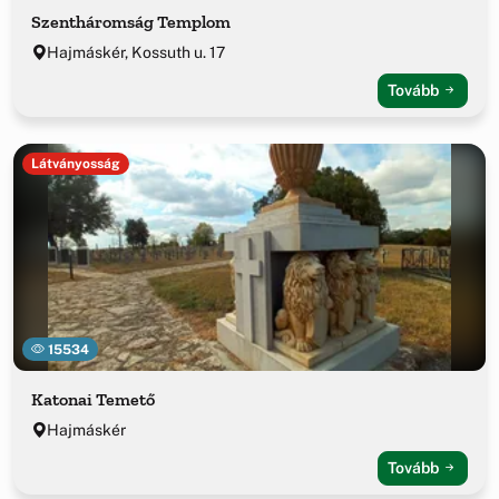
Szentháromság Templom
Hajmáskér, Kossuth u. 17
Tovább
Látványosság
15534
Katonai Temető
Hajmáskér
Tovább