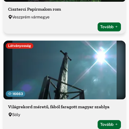
Ciszterci Papírmalom rom
Veszprém vármegye
Tovább
Látványosság
16663
Világrekord méretű, fából faragott magyar szablya
Sóly
Tovább