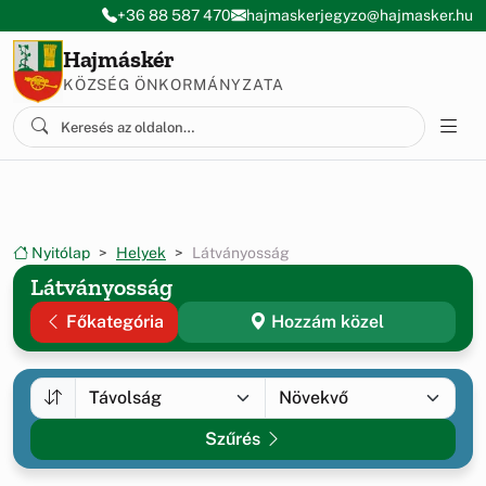
Ugrás a menüre
Ugrás a tartalomra
+36 88 587 470
hajmaskerjegyzo@hajmasker.hu
Hajmáskér
KÖZSÉG ÖNKORMÁNYZATA
Nyitólap
Helyek
Látványosság
Látványosság
Főkategória
Hozzám közel
Szűrés