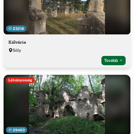
23218
Kálvária
Sóly
Tovább
Látványosság
29463