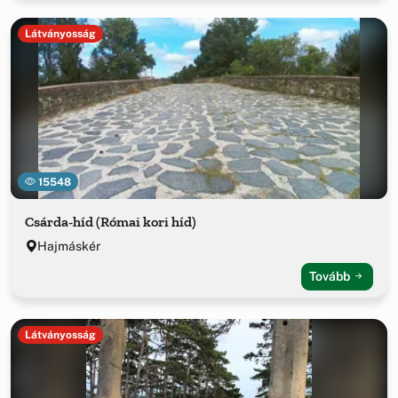
Látványosság
15548
Csárda-híd (Római kori híd)
Hajmáskér
Tovább
Látványosság