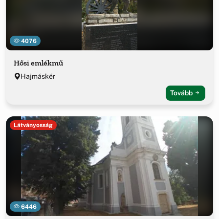
4076
Hősi emlékmű
Hajmáskér
Tovább
Látványosság
6446