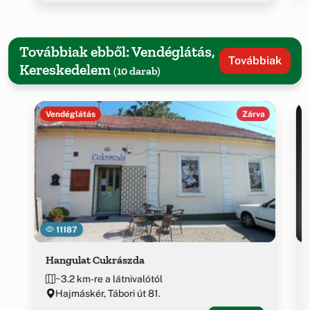
Továbbiak ebből: Vendéglátás,
Továbbiak
Kereskedelem
(10 darab)
Vendéglátás
Zárva
11187
Hangulat Cukrászda
~3.2 km-re a látnivalótól
Hajmáskér, Tábori út 81.