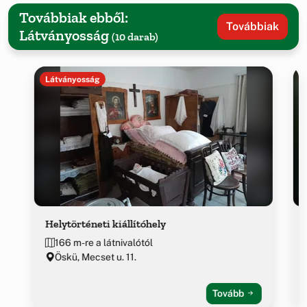
Továbbiak ebből:
Továbbiak
Látványosság
(10 darab)
Látványosság
Helytörténeti kiállítóhely
166 m-re a látnivalótól
Öskü, Mecset u. 11.
Tovább