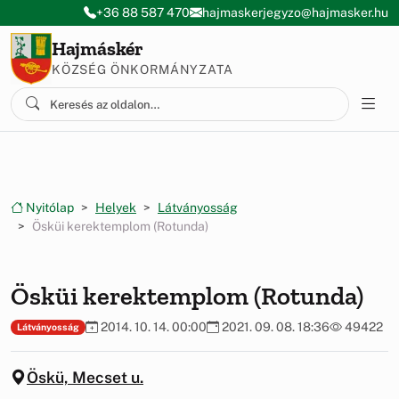
Ugrás a menüre
Ugrás a tartalomra
+36 88 587 470
hajmaskerjegyzo@hajmasker.hu
Hajmáskér
KÖZSÉG ÖNKORMÁNYZATA
Nyitólap
Helyek
Látványosság
Ösküi kerektemplom (Rotunda)
Ösküi kerektemplom (Rotunda)
2014. 10. 14. 00:00
2021. 09. 08. 18:36
49422
Látványosság
Öskü, Mecset u.