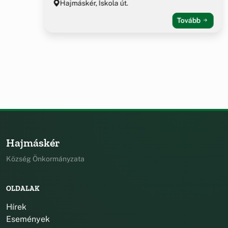
Hajmáskér, Iskola út.
Tovább
Hajmáskér
Község Önkormányzata
OLDALAK
Hírek
Események