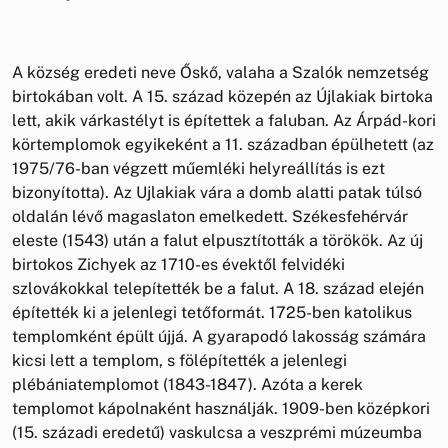
A község eredeti neve Őskő, valaha a Szalók nemzetség
birtokában volt. A 15. század közepén az Újlakiak birtoka
lett, akik várkastélyt is építettek a faluban. Az Árpád-kori
körtemplomok egyikeként a 11. században épülhetett (az
1975/76-ban végzett műemléki helyreállítás is ezt
bizonyította). Az Ujlakiak vára a domb alatti patak túlsó
oldalán lévő magaslaton emelkedett. Székesfehérvár
eleste (1543) után a falut elpusztították a törökök. Az új
birtokos Zichyek az 1710-es évektől felvidéki
szlovákokkal telepítették be a falut. A 18. század elején
építették ki a jelenlegi tetőformát. 1725-ben katolikus
templomként épült újjá. A gyarapodó lakosság számára
kicsi lett a templom, s fölépítették a jelenlegi
plébániatemplomot (1843-1847). Azóta a kerek
templomot kápolnaként használják. 1909-ben középkori
(15. századi eredetű) vaskulcsa a veszprémi múzeumba