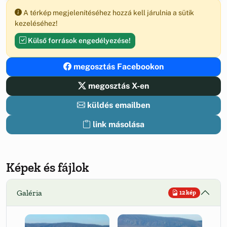
A térkép megjelenítéséhez hozzá kell járulnia a sütik
kezeléséhez!
Külső források engedélyezése!
megosztás Facebookon
megosztás X-en
küldés emailben
link másolása
Képek és fájlok
Galéria
12 kép