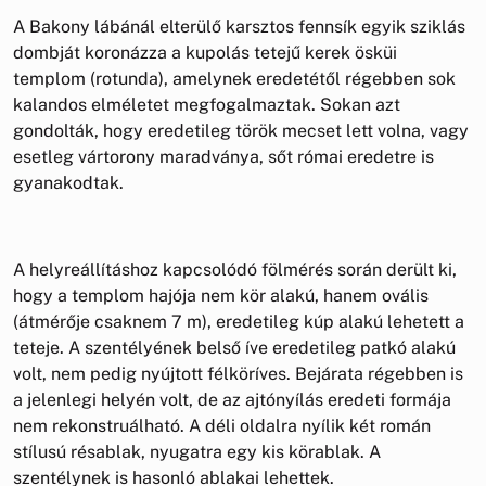
A Bakony lábánál elterülő karsztos fennsík egyik sziklás
dombját koronázza a kupolás tetejű kerek ösküi
templom (rotunda), amelynek eredetétől régebben sok
kalandos elméletet megfogalmaztak. Sokan azt
gondolták, hogy eredetileg török mecset lett volna, vagy
esetleg vártorony maradványa, sőt római eredetre is
gyanakodtak.
A helyreállításhoz kapcsolódó fölmérés során derült ki,
hogy a templom hajója nem kör alakú, hanem ovális
(átmérője csaknem 7 m), eredetileg kúp alakú lehetett a
teteje. A szentélyének belső íve eredetileg patkó alakú
volt, nem pedig nyújtott félköríves. Bejárata régebben is
a jelenlegi helyén volt, de az ajtónyílás eredeti formája
nem rekonstruálható. A déli oldalra nyílik két román
stílusú résablak, nyugatra egy kis körablak. A
szentélynek is hasonló ablakai lehettek.