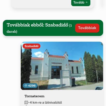
Tovább
Továbbiak ebből: Szabadidő
(1
Továbbiak
darab)
Szabadidő
4296
Tornaterem
~4 km-re a látnivalótól