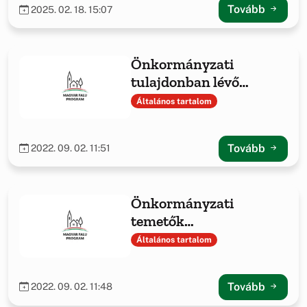
Tovább
2025. 02. 18. 15:07
Önkormányzati
tulajdonban lévő
ingatlanok fejlesztése
Általános tartalom
című projekt
bemutatása
Tovább
2022. 09. 02. 11:51
Önkormányzati
temetők
infrastrukturális
Általános tartalom
fejlesztése című projekt
bemutatása
Tovább
2022. 09. 02. 11:48