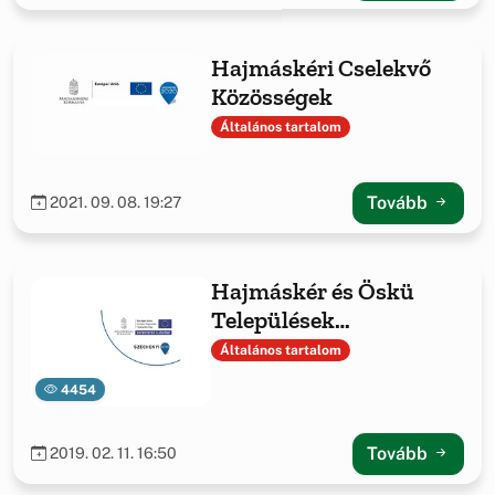
Hajmáskéri Cselekvő
Közösségek
Általános tartalom
Tovább
2021. 09. 08. 19:27
Hajmáskér és Öskü
Települések
Kerékpárosbarát
Általános tartalom
Közlekedésfejlesztése
4454
Tovább
2019. 02. 11. 16:50