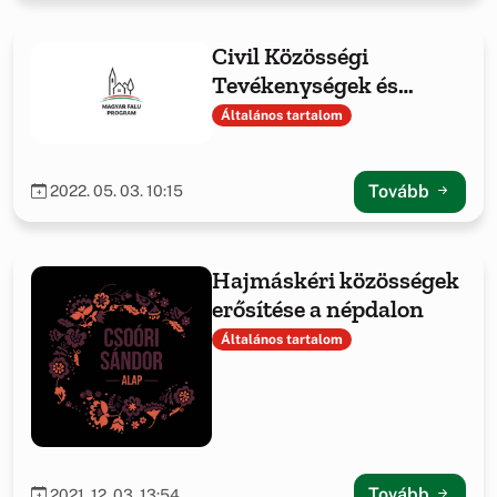
Civil Közösségi
Tevékenységek és
Feltételeinek
Általános tartalom
Támogatása
Tovább
2022. 05. 03. 10:15
Hajmáskéri közösségek
erősítése a népdalon
Általános tartalom
Tovább
2021. 12. 03. 13:54