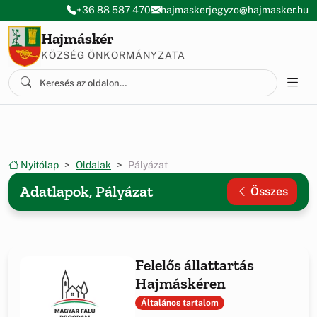
Ugrás a menüre
Ugrás a tartalomra
+36 88 587 470
hajmaskerjegyzo@hajmasker.hu
Hajmáskér
KÖZSÉG ÖNKORMÁNYZATA
Nyitólap
Oldalak
Pályázat
Adatlapok, Pályázat
Összes
Felelős állattartás
Hajmáskéren
Általános tartalom