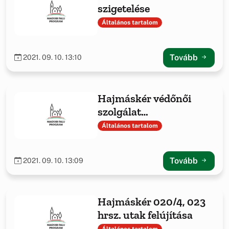
szigetelése
Általános tartalom
Tovább
2021. 09. 10. 13:10
Hajmáskér védőnői
szolgálat
eszközbeszerzés
Általános tartalom
Tovább
2021. 09. 10. 13:09
Hajmáskér 020/4, 023
hrsz. utak felújítása