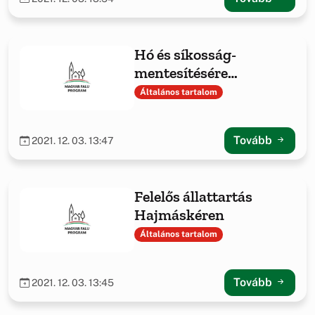
Hó és síkosság-
mentesítésére
szükséges eszközök
Általános tartalom
beszerzése
Tovább
2021. 12. 03. 13:47
Felelős állattartás
Hajmáskéren
Általános tartalom
Tovább
2021. 12. 03. 13:45