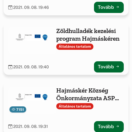
Tovább
2021. 09. 08. 19:46
Zöldhulladék kezelési
program Hajmáskéren
Általános tartalom
Tovább
2021. 09. 08. 19:40
Hajmáskér Község
Önkormányzata ASP
központhoz való
Általános tartalom
7151
csatlakozása
Tovább
2021. 09. 08. 19:31