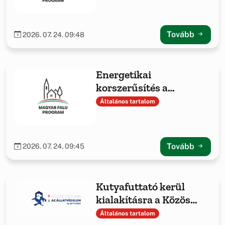
Tovább
2026. 07. 24. 09:48
Energetikai
korszerűsítés a
Hajmáskéri Közös
Általános tartalom
Önkormányzati
Hivatalnál
Tovább
2026. 07. 24. 09:45
Kutyafuttató kerül
kialakításra a Közös
ügyünk az állatvédelem
Általános tartalom