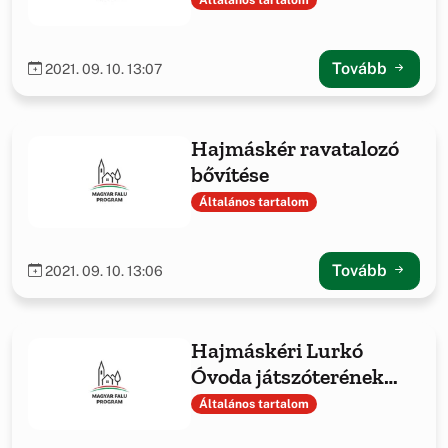
Általános tartalom
Tovább
2021. 09. 10. 13:07
Hajmáskér ravatalozó
bővítése
Általános tartalom
Tovább
2021. 09. 10. 13:06
Hajmáskéri Lurkó
Óvoda játszóterének
kialakítása
Általános tartalom