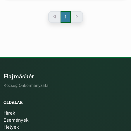
1
Hajmáskér
Község Önkormányzata
OLDALAK
Hírek
Események
Helyek