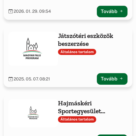
Alapítvány
támogatásával
Tovább
2026. 01. 29. 09:54
Játszótéri eszközök
beszerzése
Általános tartalom
Tovább
2025. 05. 07. 08:21
Hajmáskéri
Sportegyesület
sporteszközök
Általános tartalom
beszerzése