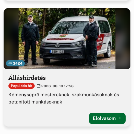
3424
Álláshírdetés
Populáris hír
2026. 06. 10 17:58
Kéményseprő mestereknek, szakmunkásoknak és
betanított munkásoknak
Elolvasom