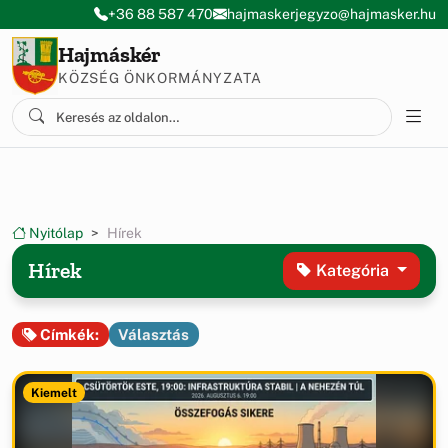
Ugrás a menüre
Ugrás a tartalomra
+36 88 587 470
hajmaskerjegyzo@hajmasker.hu
Hajmáskér
KÖZSÉG ÖNKORMÁNYZATA
Nyitólap
Hírek
Hírek
Kategória
Választás
Címkék:
Kiemelt