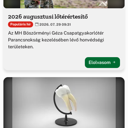
2026 augusztusi lőtérértesítő
Populáris hír
2026. 07. 29 09:31
Az MH Böszörményi Géza Csapatgyakorlótér
Parancsnokság kezelésében lévő honvédségi
területeken.
Elolvasom