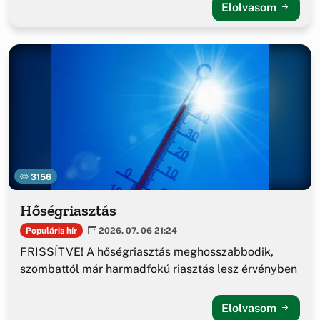
Elolvasom
3156
Hőségriasztás
Populáris hír
2026. 07. 06 21:24
FRISSÍTVE! A hőségriasztás meghosszabbodik,
szombattól már harmadfokú riasztás lesz érvényben
Elolvasom