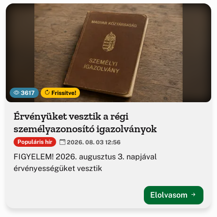
3617
Frissítve!
Érvényüket vesztik a régi
személyazonosító igazolványok
Populáris hír
2026. 08. 03 12:56
FIGYELEM! 2026. augusztus 3. napjával
érvényességüket vesztik
Elolvasom