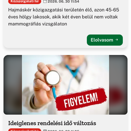
Közszolgálati hír
2026. 06. 30 11:54
Hajmáskér közigazgatási területén élő, azon 45-65
éves hölgy lakosok, akik két éven belül nem voltak
mammográfiás vizsgálaton
Elolvasom
Ideiglenes rendelési idő változás