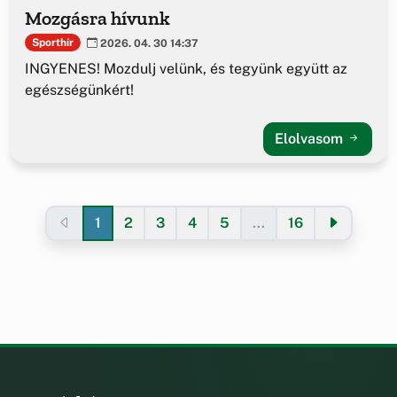
Mozgásra hívunk
Sporthír
2026. 04. 30 14:37
INGYENES! Mozdulj velünk, és tegyünk együtt az
egészségünkért!
Elolvasom
1
2
3
4
5
...
16