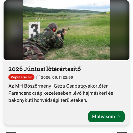
2026 Júniusi lőtérértesítő
Populáris hír
2026. 06. 11 22:56
Az MH Böszörményi Géza Csapatgyakorlótér
Parancsnokság kezelésében lévő hajmáskéri és
bakonykúti honvédségi területeken.
Elolvasom