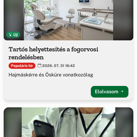
Új!
Tartós helyettesítés a fogorvosi
rendelésben
Populáris hír
2026. 07. 31 16:42
Hajmáskérre és Ösküre vonatkozólag
Elolvasom