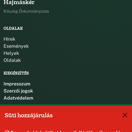
Hajmáskér
Község Önkormányzata
OLDALAK
Hírek
Események
Helyek
Oldalak
KIEGÉSZÍTÉS
Impresszum
Szerzői jogok
Adatvédelem
KAPCSOLAT
Süti hozzájárulás
+36 88 587 470
hajmaskerjegyzo@hajmasker.hu