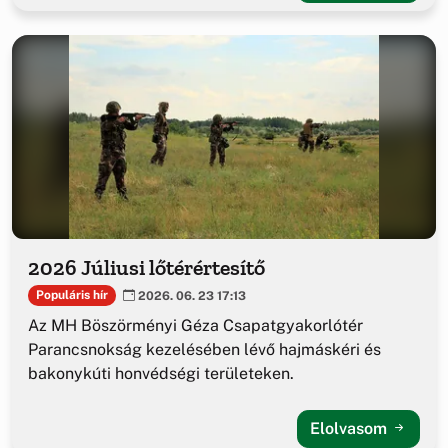
2026 Júliusi lőtérértesítő
Populáris hír
2026. 06. 23 17:13
Az MH Böszörményi Géza Csapatgyakorlótér
Parancsnokság kezelésében lévő hajmáskéri és
bakonykúti honvédségi területeken.
Elolvasom