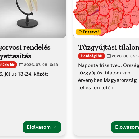
Frissítve!
orvosi rendelés
Tűzgyújtási tilalo
yettesítés
Hatósági hír
2026. 08. 05 1
Naponta frissítve... Orszá
láris hír
2026. 07. 08 16:48
tűzgyújtási tilalom van
. július 13-24. között
érvényben Magyarország
teljes területén.
Elolvasom
Elolvaso