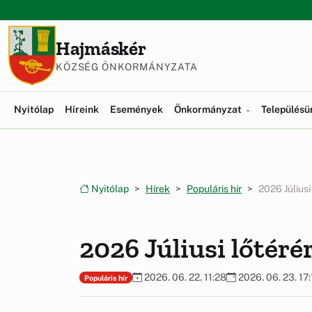
Ugrás a menüre
Ugrás a tartalomra
Hajmáskér
KÖZSÉG ÖNKORMÁNYZATA
Nyitólap
Híreink
Események
Önkormányzat
Település
Nyitólap
Hírek
Populáris hír
2026 Júliusi
2026 Júliusi lőtéré
2026. 06. 22. 11:28
2026. 06. 23. 17:
Populáris hír