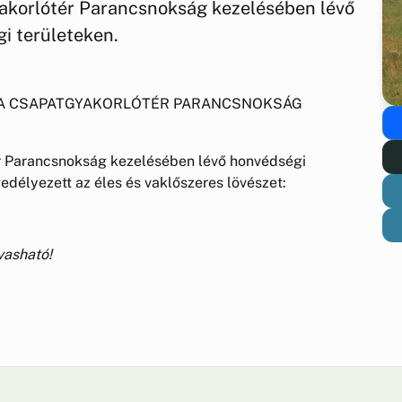
korlótér Parancsnokság kezelésében lévő
i területeken.
A CSAPATGYAKORLÓTÉR PARANCSNOKSÁG
 Parancsnokság kezelésében lévő honvédségi
gedélyezett az éles és vaklőszeres lövészet:
sható!