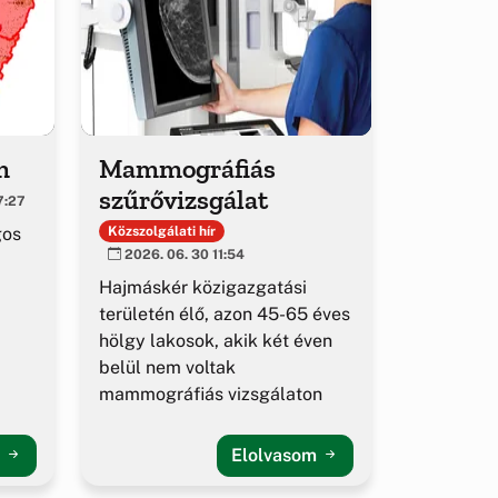
m
Mammográfiás
szűrővizsgálat
7:27
gos
Közszolgálati hír
2026. 06. 30 11:54
Hajmáskér közigazgatási
területén élő, azon 45-65 éves
hölgy lakosok, akik két éven
belül nem voltak
mammográfiás vizsgálaton
m
Elolvasom