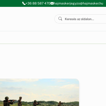
+36 88 587 470
hajmaskerjegyzo@hajmasker.hu