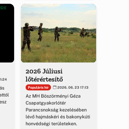
2026 Júliusi
lőtérértesítő
1:24
ás
Populáris hír
2026. 06. 23 17:13
ttól
Az MH Böszörményi Géza
esz
Csapatgyakorlótér
Parancsnokság kezelésében
lévő hajmáskéri és bakonykúti
honvédségi területeken.