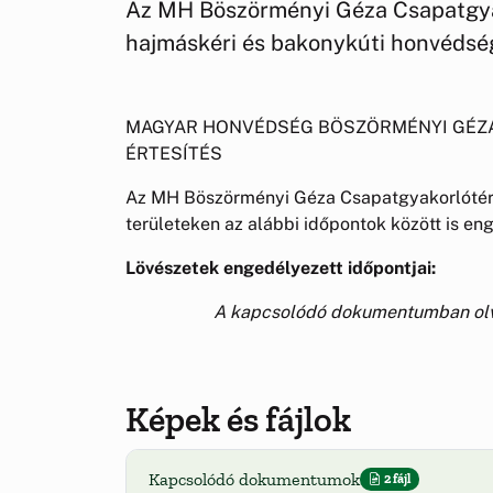
Az MH Böszörményi Géza Csapatgya
hajmáskéri és bakonykúti honvédség
MAGYAR HONVÉDSÉG BÖSZÖRMÉNYI GÉZ
ÉRTESÍTÉS
Az MH Böszörményi Géza Csapatgyakorlótér
területeken az alábbi időpontok között is en
Lövészetek engedélyezett időpontjai:
A kapcsolódó dokumentumban olva
Képek és fájlok
Kapcsolódó dokumentumok
2 fájl