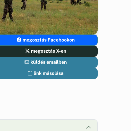
megosztás Facebookon
megosztás X-en
küldés emailben
link másolása