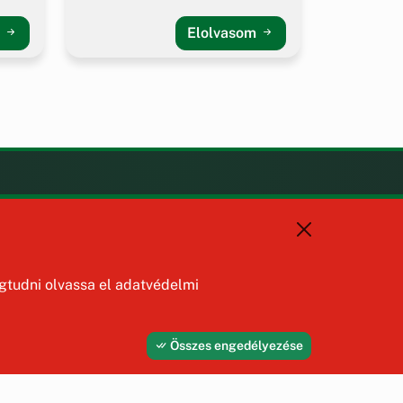
m
Elolvasom
KAPCSOLAT
+36 88 587 470
hajmaskerjegyzo@hajmasker.hu
8192 Hajmáskér, Kossuth Lajos
tudni olvassa el adatvédelmi
u. 31.
Összes engedélyezése
Fejleszti és üzemelteti az Útirány