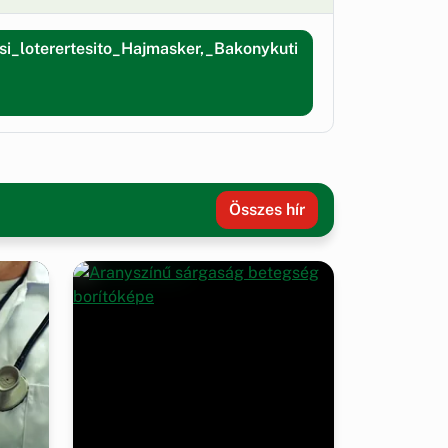
_loterertesito_Hajmasker,_Bakonykuti
Összes hír