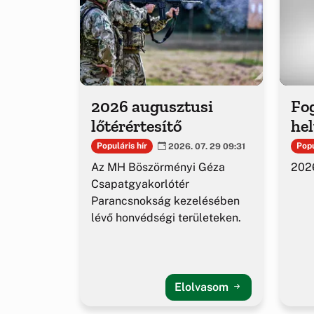
2026 augusztusi
Fog
lőtérértesítő
hel
Populáris hír
Popu
2026. 07. 29 09:31
Az MH Böszörményi Géza
2026
Csapatgyakorlótér
Parancsnokság kezelésében
lévő honvédségi területeken.
Elolvasom