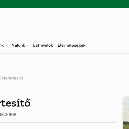
ünk
Nálunk
Látnivalók
Elérhetőségek
 lőtérértesítő
rtesítő
13
658