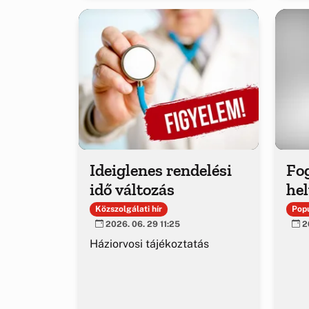
Ideiglenes rendelési
Fo
idő változás
hel
Közszolgálati hír
Popu
2026. 06. 29 11:25
20
Háziorvosi tájékoztatás