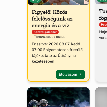
Új!
Tar
Figyelő! Közös
fog
felelősségünk az
energia és a víz
Popu
Hajm
Közszolgálati hír
von
2026. 08. 07 06:55
Frissítve: 2026.08.07. kedd
07:00 Folyamatosan frissülő
tájékoztató az Útirány.hu
kezelésében
Elolvasom