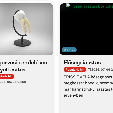
3183
gorvosi rendelésen
Hőségriasztás
yettesítés
Populáris hír
2026. 07. 06 2
FRISSÍTVE! A hőségriaszt
láris hír
26. 06. 26 08:50
meghosszabbodik, szomba
már harmadfokú riasztás l
érvényben