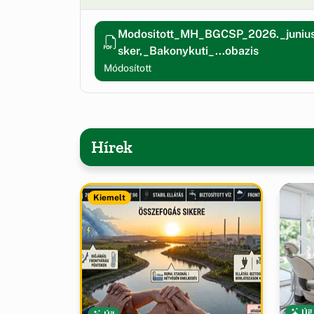
Modositott_MH_BGCSP_2026._junius_
sker,_Bakonykuti_...obazis
Módosított
Hírek
Kiemelt
Új!