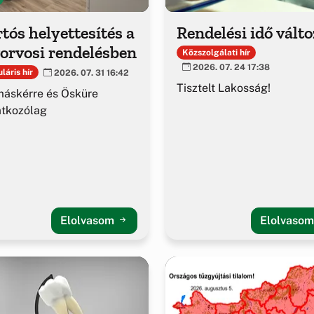
tós helyettesítés a
Rendelési idő vált
orvosi rendelésben
Közszolgálati hír
2026. 07. 24 17:38
láris hír
2026. 07. 31 16:42
Tisztelt Lakosság!
áskérre és Ösküre
atkozólag
Elolvasom
Elolvaso