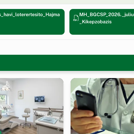
havi_loterertesito_Hajma
MH_BGCSP_2026._juliusi
_Kikepzobazis