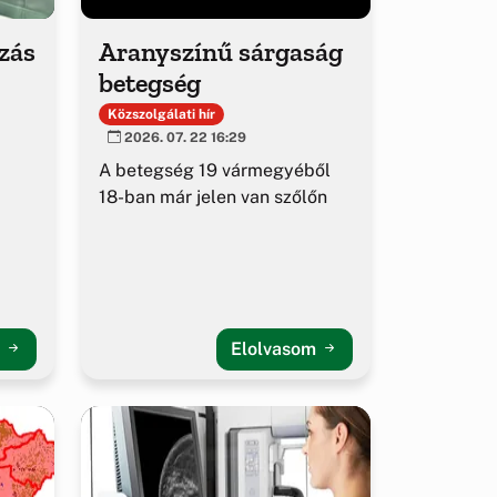
ozás
Aranyszínű sárgaság
betegség
Közszolgálati hír
2026. 07. 22 16:29
A betegség 19 vármegyéből
18-ban már jelen van szőlőn
m
Elolvasom