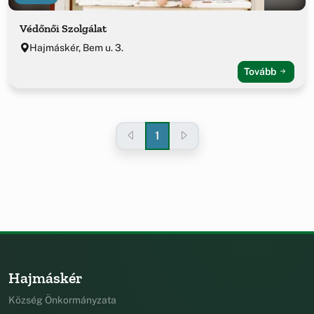
Védőnői Szolgálat
Hajmáskér, Bem u. 3.
Tovább
1
Hajmáskér
Község Önkormányzata