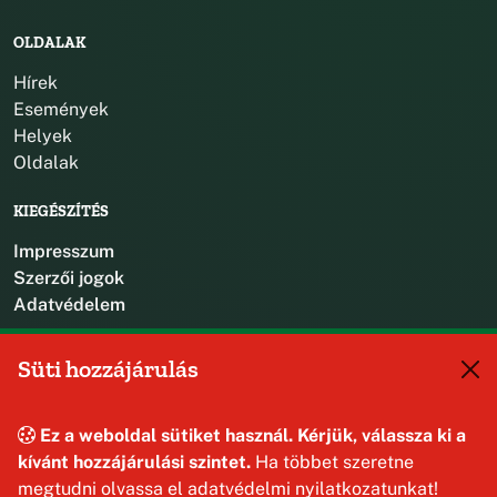
OLDALAK
Hírek
Események
Helyek
Oldalak
KIEGÉSZÍTÉS
Impresszum
Szerzői jogok
Adatvédelem
KAPCSOLAT
Süti hozzájárulás
+36 88 587 470
hajmaskerjegyzo@hajmasker.hu
Ez a weboldal sütiket használ. Kérjük, válassza ki a
8192 Hajmáskér, Kossuth Lajos u. 31.
kívánt hozzájárulási szintet.
Ha többet szeretne
megtudni olvassa el adatvédelmi nyilatkozatunkat!