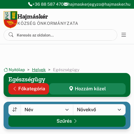
Ugrás a menüre
Ugrás a tartalomra
+36 88 587 470
hajmaskerjegyzo@hajmasker.hu
Hajmáskér
KÖZSÉG ÖNKORMÁNYZATA
Nyitólap
Helyek
Egészségügy
Egészségügy
Főkategória
Hozzám közel
Szűrés