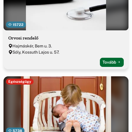
15722
Orvosi rendelő
Hajmáskér, Bem u. 3.
Sóly, Kossuth Lajos u. 57.
Tovább
Egészségügy
5738