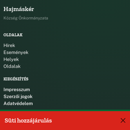
Hajmáskér
Község Önkormányzata
OLDALAK
Hírek
Események
Helyek
Oldalak
KIEGÉSZÍTÉS
Impresszum
Szerzői jogok
Adatvédelem
KAPCSOLAT
Süti hozzájárulás
+36 88 587 470