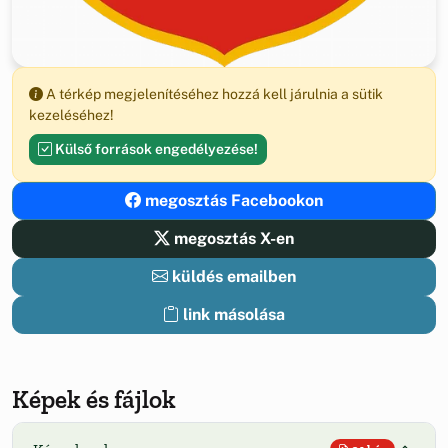
A térkép megjelenítéséhez hozzá kell járulnia a sütik
kezeléséhez!
Külső források engedélyezése!
megosztás Facebookon
megosztás X-en
küldés emailben
link másolása
Képek és fájlok