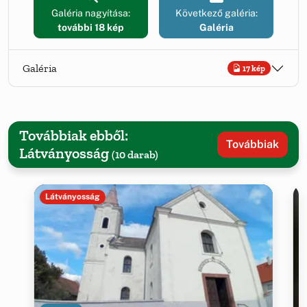
Galéria nagyítása:
Következő galéria:
további 18 kép
Galéria
Galéria
17 kép
Továbbiak ebből:
Továbbiak
Látványosság
(10 darab)
Látványosság