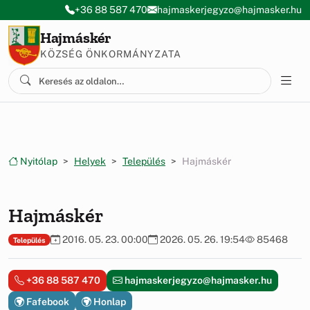
Ugrás a menüre
Ugrás a tartalomra
+36 88 587 470
hajmaskerjegyzo@hajmasker.hu
Hajmáskér
KÖZSÉG ÖNKORMÁNYZATA
Nyitólap
Helyek
Település
Hajmáskér
Hajmáskér
2016. 05. 23. 00:00
2026. 05. 26. 19:54
85468
Település
+36 88 587 470
hajmaskerjegyzo@hajmasker.hu
Fafebook
Honlap