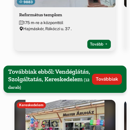
9883
Református templom
175 m-re a központtól
Hajmáskér, Rákóczi u. 37 .
Tovább
Továbbiak ebből: Vendéglátás,
Szolgáltatás, Kereskedelem
Továbbiak
(12
darab)
Kereskedelem