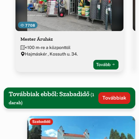
7708
Mester Áruház
<100 m-re a központtól
Hajmáskér , Kossuth u. 34.
Tovább
Továbbiak ebből: Szabadidő
(1
Továbbiak
darab)
Szabadidő