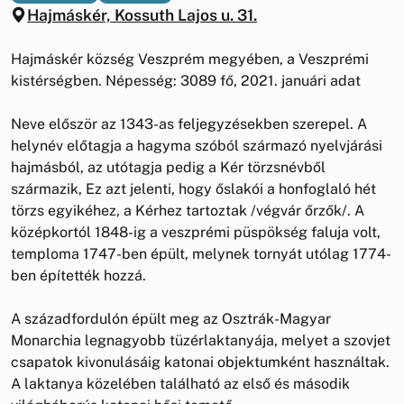
Hajmáskér, Kossuth Lajos u. 31.
Hajmáskér község Veszprém megyében, a Veszprémi
kistérségben. Népesség: 3089 fő, 2021. januári adat
Neve először az 1343-as feljegyzésekben szerepel. A
helynév előtagja a hagyma szóból származó nyelvjárási
hajmásból, az utótagja pedig a Kér törzsnévből
származik, Ez azt jelenti, hogy őslakói a honfoglaló hét
törzs egyikéhez, a Kérhez tartoztak /végvár őrzők/. A
középkortól 1848-ig a veszprémi püspökség faluja volt,
temploma 1747-ben épült, melynek tornyát utólag 1774-
ben építették hozzá.
A századfordulón épült meg az Osztrák-Magyar
Monarchia legnagyobb tüzérlaktanyája, melyet a szovjet
csapatok kivonulásáig katonai objektumként használtak.
A laktanya közelében található az első és második