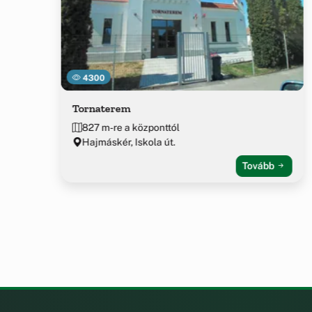
4300
Tornaterem
827 m-re a központtól
Hajmáskér, Iskola út.
Tovább