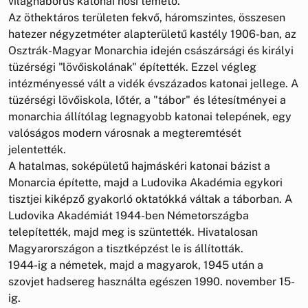
világháborús katonai hősi temető.
Az öthektáros területen fekvő, háromszintes, összesen
hatezer négyzetméter alapterületű kastély 1906-ban, az
Osztrák-Magyar Monarchia idején császársági és királyi
tüzérségi "lövőiskolának" építették. Ezzel végleg
intézményessé vált a vidék évszázados katonai jellege. A
tüzérségi lövőiskola, lőtér, a "tábor" és létesítményei a
monarchia állítólag legnagyobb katonai telepének, egy
valóságos modern városnak a megteremtését
jelentették.
A hatalmas, soképületű hajmáskéri katonai bázist a
Monarcia építette, majd a Ludovika Akadémia egykori
tisztjei kiképző gyakorló oktatókká váltak a táborban. A
Ludovika Akadémiát 1944-ben Németországba
telepítették, majd meg is szüntették. Hivatalosan
Magyarországon a tisztképzést le is állították.
1944-ig a németek, majd a magyarok, 1945 után a
szovjet hadsereg használta egészen 1990. november 15-
ig.