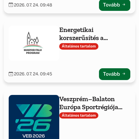
Tovább
2026. 07. 24. 09:48
Energetikai
korszerűsítés a
Hajmáskéri Közös
Általános tartalom
Önkormányzati
Hivatalnál
Tovább
2026. 07. 24. 09:45
Veszprém–Balaton
Európa Sportrégiója
2026 Hajmáskéren
Általános tartalom