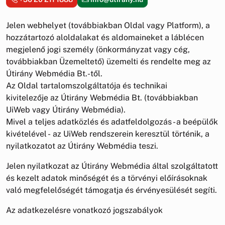
Jelen webhelyet (továbbiakban Oldal vagy Platform), a
hozzátartozó aloldalakat és aldomaineket a láblécen
megjelenő jogi személy (önkormányzat vagy cég,
továbbiakban Üzemeltető) üzemelti és rendelte meg az
Útirány Webmédia Bt.-től.
Az Oldal tartalomszolgáltatója és technikai
kivitelezője az Útirány Webmédia Bt. (továbbiakban
UiWeb vagy Útirány Webmédia).
Mivel a teljes adatközlés és adatfeldolgozás - a beépülők
kivételével - az UiWeb rendszerein keresztül történik, a
nyilatkozatot az Útirány Webmédia teszi.
Jelen nyilatkozat az Útirány Webmédia által szolgáltatott
és kezelt adatok minőségét és a törvényi előírásoknak
való megfelelőségét támogatja és érvényesülését segíti.
Az adatkezelésre vonatkozó jogszabályok