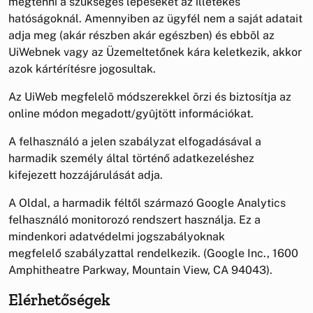
megtenni a szükséges lépéseket az illetékes
hatóságoknál. Amennyiben az ügyfél nem a saját adatait
adja meg (akár részben akár egészben) és ebbõl az
UiWebnek vagy az Üzemeltetőnek kára keletkezik, akkor
azok kártérítésre jogosultak.
Az UiWeb megfelelõ módszerekkel õrzi és biztosítja az
online módon megadott/gyûjtött információkat.
A felhasználó a jelen szabályzat elfogadásával a
harmadik személy által történő adatkezeléshez
kifejezett hozzájárulását adja.
A Oldal, a harmadik féltől származó Google Analytics
felhasználó monitorozó rendszert használja. Ez a
mindenkori adatvédelmi jogszabályoknak
megfelelő szabályzattal rendelkezik. (Google Inc., 1600
Amphitheatre Parkway, Mountain View, CA 94043).
Elérhetőségek