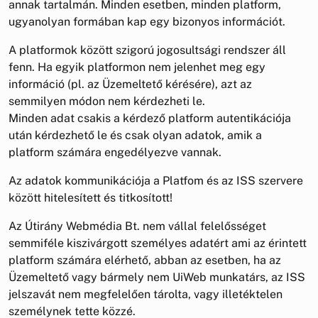
annak tartalmán. Minden esetben, minden platform,
ugyanolyan formában kap egy bizonyos információt.
A platformok között szigorú jogosultsági rendszer áll
fenn. Ha egyik platformon nem jelenhet meg egy
információ (pl. az Üzemeltető kérésére), azt az
semmilyen módon nem kérdezheti le.
Minden adat csakis a kérdező platform autentikációja
után kérdezhető le és csak olyan adatok, amik a
platform számára engedélyezve vannak.
Az adatok kommunikációja a Platfom és az ISS szervere
között hitelesített és titkosított!
Az Útirány Webmédia Bt. nem vállal felelősséget
semmiféle kiszivárgott személyes adatért ami az érintett
platform számára elérhető, abban az esetben, ha az
Üzemeltető vagy bármely nem UiWeb munkatárs, az ISS
jelszavát nem megfelelően tárolta, vagy illetéktelen
személynek tette közzé.