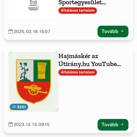
Sportegyesület
sporteszközök
Általános tartalom
beszerzése
Tovább
2025. 02. 18. 15:07
Hajmáskér az
Útirány.hu YouTube
csatornán
Általános tartalom
3201
Tovább
2023. 12. 13. 09:15