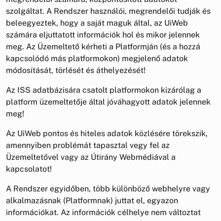
szolgáltat. A Rendszer használói, megrendelői tudják és
beleegyeztek, hogy a saját maguk által, az UiWeb
számára eljuttatott információk hol és mikor jelennek
meg. Az Üzemeltető kérheti a Platformján (és a hozzá
kapcsolódó más platformokon) megjelenő adatok
módosítását, törlését és áthelyezését!
Az ISS adatbázisára csatolt platformokon kizárólag a
platform üzemeltetője által jóváhagyott adatok jelennek
meg!
Az UiWeb pontos és hiteles adatok közlésére törekszik,
amennyiben problémát tapasztal vegy fel az
Üzemeltetővel vagy az Útirány Webmédiával a
kapcsolatot!
A Rendszer egyidőben, több különböző webhelyre vagy
alkalmazásnak (Platformnak) juttat el, egyazon
információkat. Az információk célhelye nem változtat