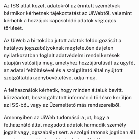
Az ISS által kezelt adatokról az érintett személyek
bármikor kérhetnek tájékoztatást az UiWebtől, valamint
kérhetik a hozzájuk kapcsolódó adatok végleges
törlését.
Az UiWeb a birtokába jutott adatok feldolgozását a
hatályos jogszabályoknak megfelelõen és jelen
nyilatkozatban foglalt adatvédelmi rendelkezések
alapján valósítja meg, amelyhez hozzájárulását az ügyfél
az adatai feltöltésével és a szolgáltató által nyújtott
szolgáltatás igénybevételével adja meg.
A felhasználók kérhetik, hogy minden általuk bevitt,
közzéadott, beszolgáltatott információ törlésre kerüljön
az ISS-ből, vagy az Üzemeltető más rendszereiből.
Amennyiben az UiWeb tudomására jut, hogy a
felhasználó által megadott adatok harmadik személy
jogait vagy jogszabályt sért, a szolgáltatónak jogában áll