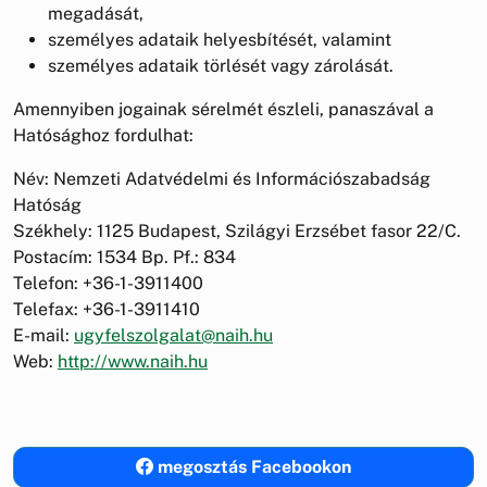
megadását,
személyes adataik helyesbítését, valamint
személyes adataik törlését vagy zárolását.
Amennyiben jogainak sérelmét észleli, panaszával a
Hatósághoz fordulhat:
Név: Nemzeti Adatvédelmi és Információszabadság
Hatóság
Székhely: 1125 Budapest, Szilágyi Erzsébet fasor 22/C.
Postacím: 1534 Bp. Pf.: 834
Telefon: +36-1-3911400
Telefax: +36-1-3911410
E-mail:
ugyfelszolgalat@naih.hu
Web:
http://www.naih.hu
megosztás Facebookon