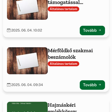
támogatással
megvalósult projekt
Általános tartalom
tapasztalatairól
Tovább
2025. 06. 04. 10:02
Mérföldkő szakmai
beszámolók
Általános tartalom
Tovább
2025. 06. 04. 09:34
Hajmáskéri
emlékkönyv