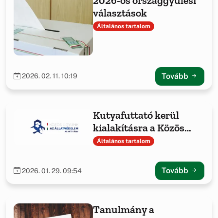
2026-os országgyűlési
választások
Általános tartalom
Tovább
2026. 02. 11. 10:19
Kutyafuttató kerül
kialakításra a Közös
ügyünk az állatvédelem
Általános tartalom
Alapítvány
támogatásával
Tovább
2026. 01. 29. 09:54
Tanulmány a