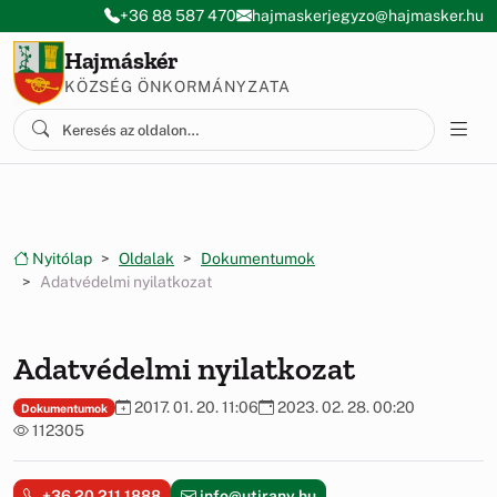
Ugrás a menüre
Ugrás a tartalomra
+36 88 587 470
hajmaskerjegyzo@hajmasker.hu
Hajmáskér
KÖZSÉG ÖNKORMÁNYZATA
Nyitólap
Oldalak
Dokumentumok
Adatvédelmi nyilatkozat
Adatvédelmi nyilatkozat
2017. 01. 20. 11:06
2023. 02. 28. 00:20
Dokumentumok
112305
+36 20 211 1888
info@utirany.hu