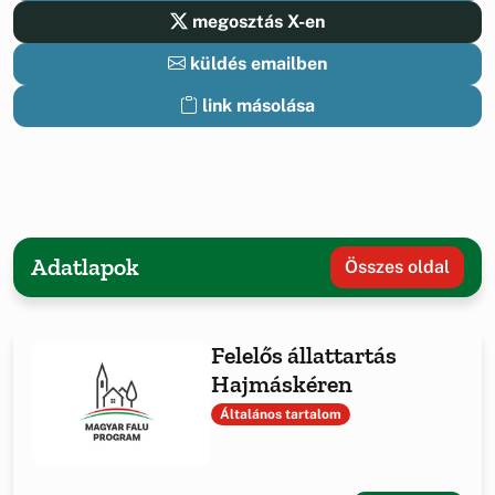
megosztás X-en
küldés emailben
link másolása
Adatlapok
Összes oldal
Felelős állattartás
Hajmáskéren
Általános tartalom