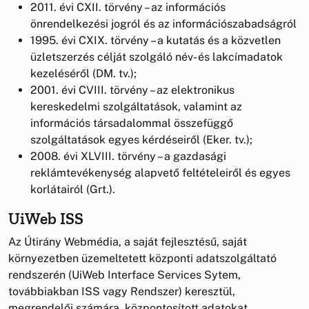
2011. évi CXII. törvény – az információs
önrendelkezési jogról és az információszabadságról
1995. évi CXIX. törvény – a kutatás és a közvetlen
üzletszerzés célját szolgáló név- és lakcímadatok
kezeléséről (DM. tv.);
2001. évi CVIII. törvény – az elektronikus
kereskedelmi szolgáltatások, valamint az
információs társadalommal összefüggő
szolgáltatások egyes kérdéseiről (Eker. tv.);
2008. évi XLVIII. törvény – a gazdasági
reklámtevékenység alapvető feltételeiről és egyes
korlátairól (Grt.).
UiWeb ISS
Az Útirány Webmédia, a saját fejlesztésű, saját
környezetben üzemeltetett központi adatszolgáltató
rendszerén (UiWeb Interface Services Sytem,
továbbiakban ISS vagy Rendszer) keresztül,
megrendelői számára, központosított adatokat