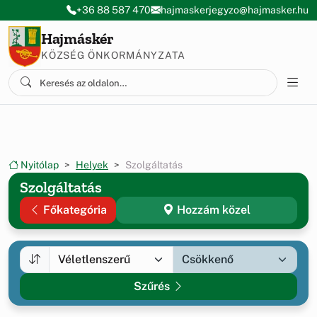
Ugrás a menüre
Ugrás a tartalomra
+36 88 587 470
hajmaskerjegyzo@hajmasker.hu
Hajmáskér
KÖZSÉG ÖNKORMÁNYZATA
Nyitólap
Helyek
Szolgáltatás
Szolgáltatás
Főkategória
Hozzám közel
Szűrés