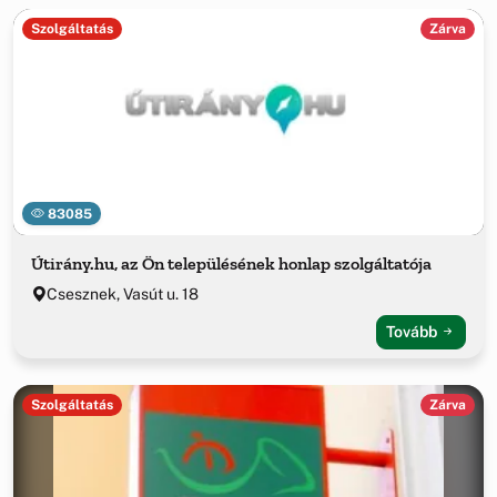
Szolgáltatás
Zárva
83085
Útirány.hu, az Ön településének honlap szolgáltatója
Csesznek, Vasút u. 18
Tovább
Szolgáltatás
Zárva