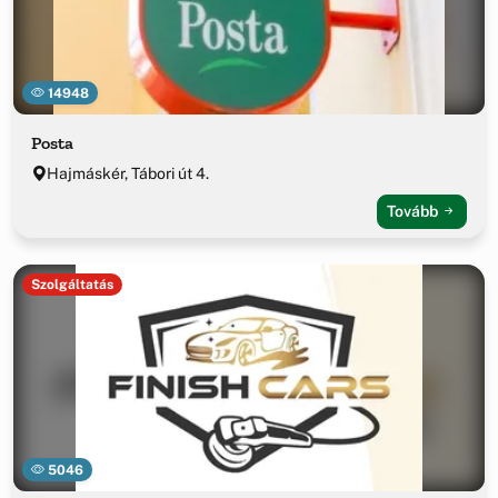
14948
Posta
Hajmáskér, Tábori út 4.
Tovább
Szolgáltatás
5046