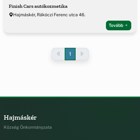
Finish Cars autókozmetika
Hajmáskér, Rákóczi Ferenc utca 46.
Tovább
1
Hajmáskér
Község Önkormányzata