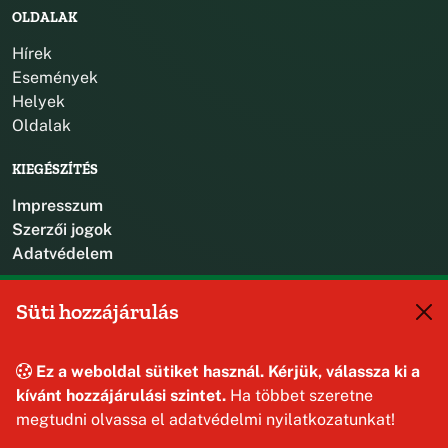
OLDALAK
Hírek
Események
Helyek
Oldalak
KIEGÉSZÍTÉS
Impresszum
Szerzői jogok
Adatvédelem
KAPCSOLAT
Süti hozzájárulás
+36 88 587 470
hajmaskerjegyzo@hajmasker.hu
Ez a weboldal sütiket használ. Kérjük, válassza ki a
8192 Hajmáskér, Kossuth Lajos u. 31.
kívánt hozzájárulási szintet.
Ha többet szeretne
megtudni olvassa el adatvédelmi nyilatkozatunkat!