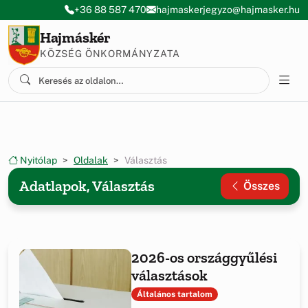
Ugrás a menüre
Ugrás a tartalomra
+36 88 587 470
hajmaskerjegyzo@hajmasker.hu
Hajmáskér
KÖZSÉG ÖNKORMÁNYZATA
Nyitólap
Oldalak
Választás
Adatlapok, Választás
Összes
2026-os országgyűlési
választások
Általános tartalom