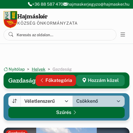
Ugrás a menüre
Ugrás a tartalomra
+36 88 587 470
hajmaskerjegyzo@hajmasker.hu
Hajmáskér
KÖZSÉG ÖNKORMÁNYZATA
Nyitólap
Helyek
Gazdaság
Gazdaság
Főkategória
Hozzám közel
Szűrés
Gazdaság