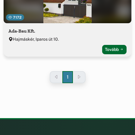
7172
Ada-Bau Kft.
Hajmáskér, Iparos út 10.
Tovább
1