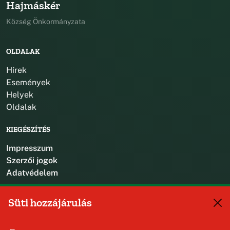
Hajmáskér
Község Önkormányzata
OLDALAK
Hírek
Események
Helyek
Oldalak
KIEGÉSZÍTÉS
Impresszum
Szerzői jogok
Adatvédelem
KAPCSOLAT
Süti hozzájárulás
+36 88 587 470
hajmaskerjegyzo@hajmasker.hu