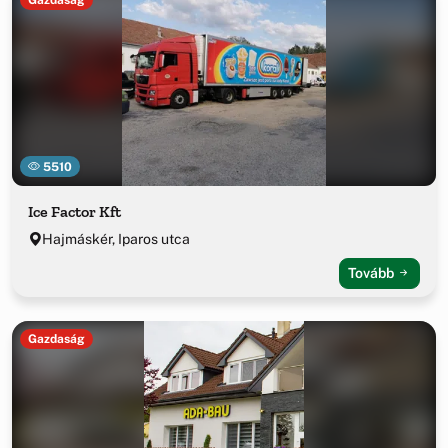
5510
Ice Factor Kft
Hajmáskér, Iparos utca
Tovább
Gazdaság