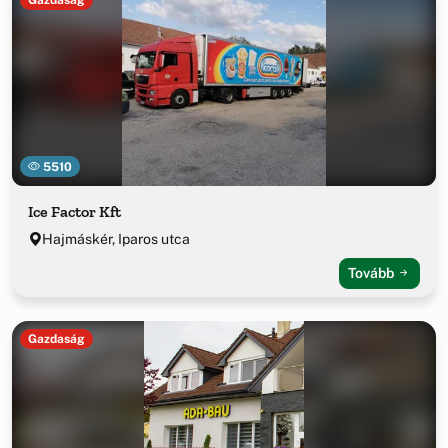
5510
Ice Factor Kft
Hajmáskér, Iparos utca
Tovább
Gazdaság