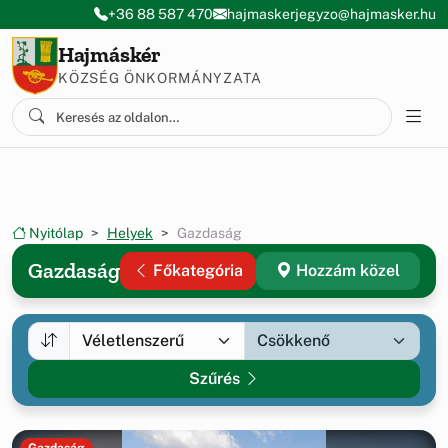
Ugrás a menüre
Ugrás a tartalomra
+36 88 587 470
hajmaskerjegyzo@hajmasker.hu
Hajmáskér
KÖZSÉG ÖNKORMÁNYZATA
Nyitólap
Helyek
Gazdaság
Gazdaság
Főkategória
Hozzám közel
Szűrés
Gazdaság