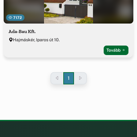
7172
Ada-Bau Kft.
Hajmáskér, Iparos út 10.
Tovább
1