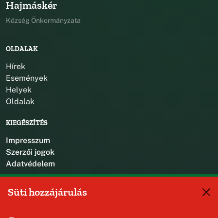
Hajmáskér
Község Önkormányzata
OLDALAK
Hírek
Események
Helyek
Oldalak
KIEGÉSZÍTÉS
Impresszum
Szerzői jogok
Adatvédelem
KAPCSOLAT
Süti hozzájárulás
+36 88 587 470
hajmaskerjegyzo@hajmasker.hu