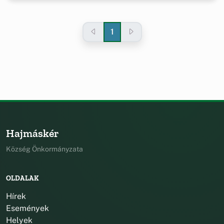
1
Hajmáskér
Község Önkormányzata
OLDALAK
Hírek
Események
Helyek