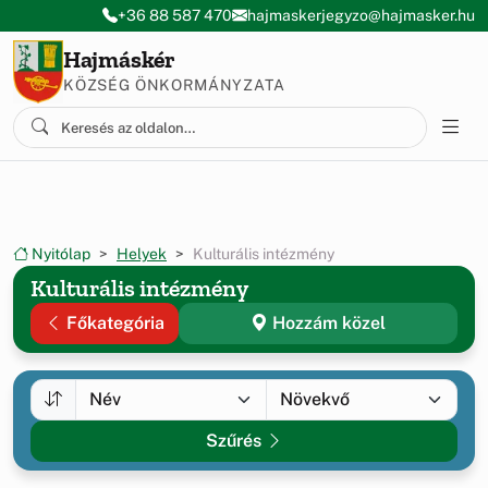
Ugrás a menüre
Ugrás a tartalomra
+36 88 587 470
hajmaskerjegyzo@hajmasker.hu
Hajmáskér
KÖZSÉG ÖNKORMÁNYZATA
Nyitólap
Helyek
Kulturális intézmény
Kulturális intézmény
Főkategória
Hozzám közel
Szűrés