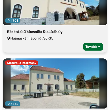
4708
Közérdekű Muzeális Kiállítóhely
Hajmáskér, Tábori út 30-35
Tovább
Kulturális intézmény
4372