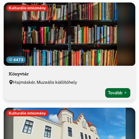
Kulturális intézmény
4473
Könyvtár
Hajmáskér, Muzeális kiállítóhely
Tovább
Kulturális intézmény