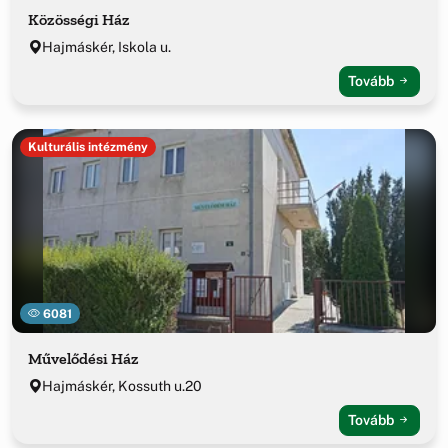
Közösségi Ház
Hajmáskér, Iskola u.
Tovább
Kulturális intézmény
6081
Művelődési Ház
Hajmáskér, Kossuth u.20
Tovább