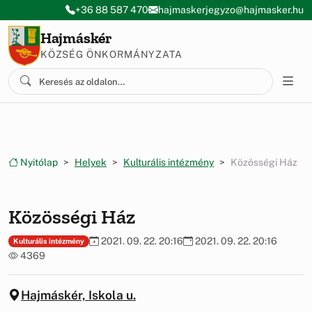
Ugrás a menüre
Ugrás a tartalomra
+36 88 587 470
hajmaskerjegyzo@hajmasker.hu
Hajmáskér
KÖZSÉG ÖNKORMÁNYZATA
Nyitólap
Helyek
Kulturális intézmény
Közösségi Ház
Közösségi Ház
2021. 09. 22. 20:16
2021. 09. 22. 20:16
Kulturális intézmény
4369
Hajmáskér, Iskola u.