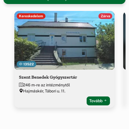
Kereskedelem
Zárva
13522
Szent Benedek Gyógyszertár
246 m-re az intézménytől
Hajmáskér, Tábori u. 11.
Tovább