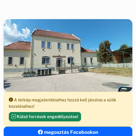
A térkép megjelenítéséhez hozzá kell járulnia a sütik
kezeléséhez!
Külső források engedélyezése!
megosztás Facebookon