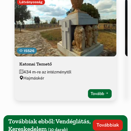
Látványosság
15526
Katonai Temető
434 m-re az intézménytől
Hajmáskér
Tovább
Továbbiak ebből: Vendéglátás,
Továbbiak
Kereskedelem
(10 darab)