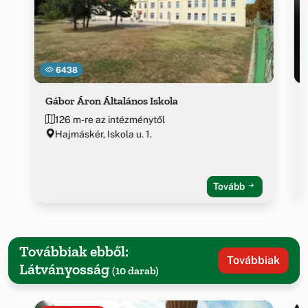
6438
Gábor Áron Általános Iskola
126 m-re az intézménytől
Hajmáskér, Iskola u. 1.
Tovább
Továbbiak ebből:
Továbbiak
Látványosság
(10 darab)