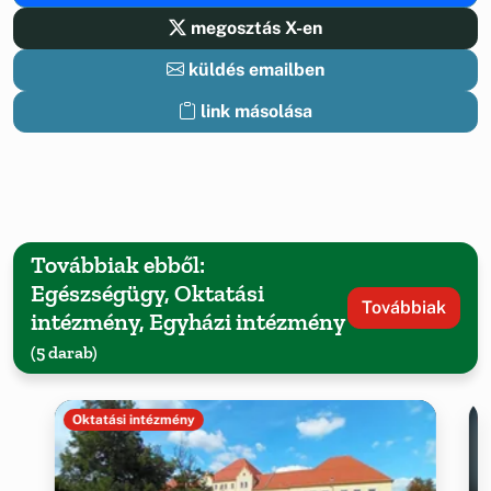
megosztás X-en
küldés emailben
link másolása
Továbbiak ebből:
Egészségügy, Oktatási
Továbbiak
intézmény, Egyházi intézmény
(5 darab)
Oktatási intézmény