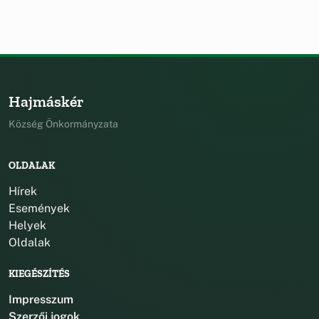
Hajmáskér
Község Önkormányzata
OLDALAK
Hírek
Események
Helyek
Oldalak
KIEGÉSZÍTÉS
Impresszum
Szerzői jogok