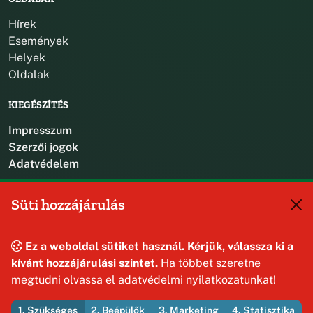
Hírek
Események
Helyek
Oldalak
KIEGÉSZÍTÉS
Impresszum
Szerzői jogok
Adatvédelem
KAPCSOLAT
Süti hozzájárulás
+36 88 587 470
hajmaskerjegyzo@hajmasker.hu
Ez a weboldal sütiket használ. Kérjük, válassza ki a
8192 Hajmáskér, Kossuth Lajos u. 31.
kívánt hozzájárulási szintet.
Ha többet szeretne
megtudni olvassa el adatvédelmi nyilatkozatunkat!
1. Szükséges
2. Beépülők
3. Marketing
4. Statisztika