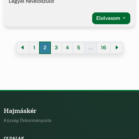
Legyél nevelőszülő!
Elolvasom
1
2
3
4
5
...
16
Hajmáskér
Község Önkormányzata
OLDALAK