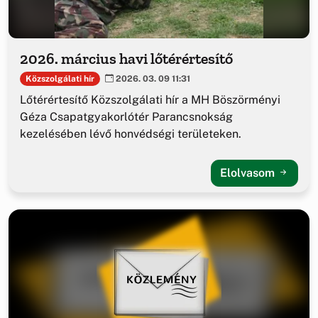
2026. március havi lőtérértesítő
Közszolgálati hír
2026. 03. 09 11:31
Lőtérértesítő Közszolgálati hír a MH Böszörményi
Géza Csapatgyakorlótér Parancsnokság
kezelésében lévő honvédségi területeken.
Elolvasom