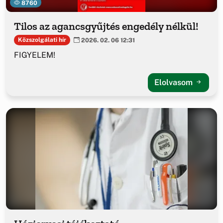
8760
Tilos az agancsgyűjtés engedély nélkül!
Közszolgálati hír
2026. 02. 06 12:31
FIGYELEM!
Elolvasom