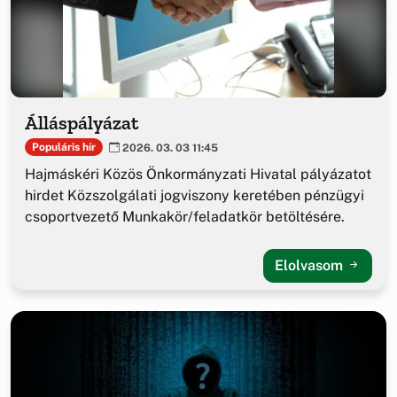
Álláspályázat
Populáris hír
2026. 03. 03 11:45
Hajmáskéri Közös Önkormányzati Hivatal pályázatot
hirdet Közszolgálati jogviszony keretében pénzügyi
csoportvezető Munkakör/feladatkör betöltésére.
Elolvasom