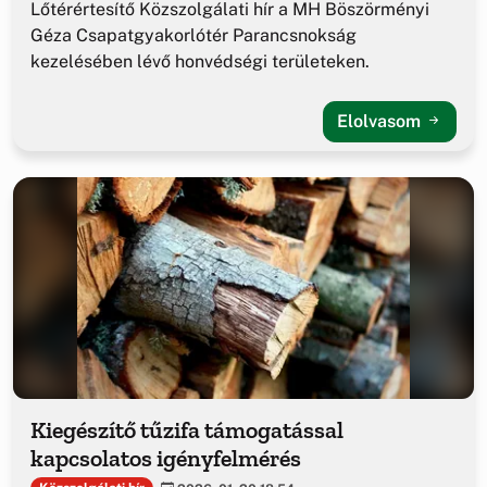
Lőtérértesítő Közszolgálati hír a MH Böszörményi
Géza Csapatgyakorlótér Parancsnokság
kezelésében lévő honvédségi területeken.
Elolvasom
Kiegészítő tűzifa támogatással
kapcsolatos igényfelmérés