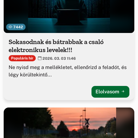
7442
Sokasodnak és bátrabbak a csaló
elektronikus levelek!!!
Populáris hír
2026. 03. 03 11:46
Ne nyisd meg a mellékletet, ellenőrizd a feladót, és
légy körültekintő...
Elolvasom