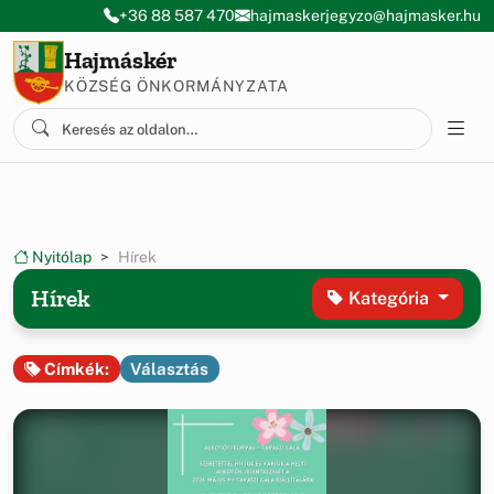
Ugrás a menüre
Ugrás a tartalomra
+36 88 587 470
hajmaskerjegyzo@hajmasker.hu
Hajmáskér
KÖZSÉG ÖNKORMÁNYZATA
Nyitólap
Hírek
Hírek
Kategória
Választás
Címkék: