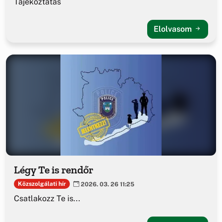
Tájékoztatás
Elolvasom
Légy Te is rendőr
Közszolgálati hír
2026. 03. 26 11:25
Csatlakozz Te is...