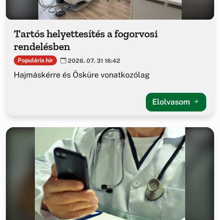
Tartós helyettesítés a fogorvosi
rendelésben
Populáris hír
2026. 07. 31 16:42
Hajmáskérre és Ösküre vonatkozólag
Elolvasom