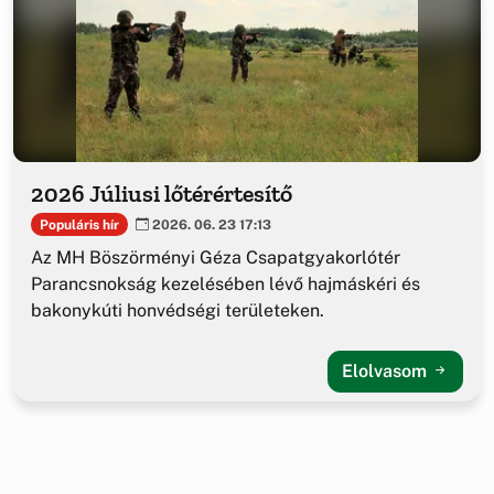
2026 Júliusi lőtérértesítő
Populáris hír
2026. 06. 23 17:13
Az MH Böszörményi Géza Csapatgyakorlótér
Parancsnokság kezelésében lévő hajmáskéri és
bakonykúti honvédségi területeken.
Elolvasom