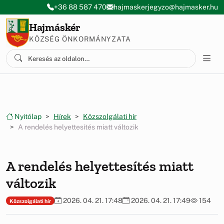
Ugrás a menüre
Ugrás a tartalomra
+36 88 587 470
hajmaskerjegyzo@hajmasker.hu
Hajmáskér
KÖZSÉG ÖNKORMÁNYZATA
Nyitólap
Hírek
Közszolgálati hír
A rendelés helyettesítés miatt változik
A rendelés helyettesítés miatt
változik
2026. 04. 21. 17:48
2026. 04. 21. 17:49
154
Közszolgálati hír