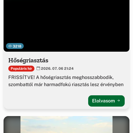
3218
Hőségriasztás
Populáris hír
2026. 07. 06 21:24
FRISSÍTVE! A hőségriasztás meghosszabbodik,
szombattól már harmadfokú riasztás lesz érvényben
Elolvasom