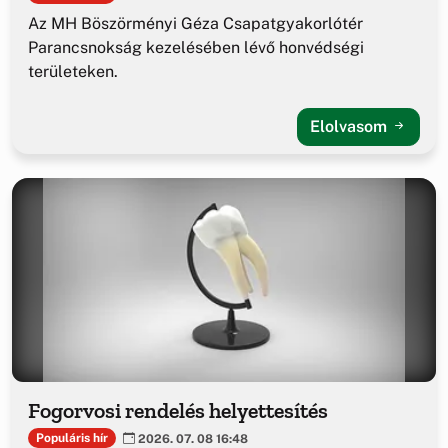
Az MH Böszörményi Géza Csapatgyakorlótér
Parancsnokság kezelésében lévő honvédségi
területeken.
Elolvasom
Fogorvosi rendelés helyettesítés
Populáris hír
2026. 07. 08 16:48