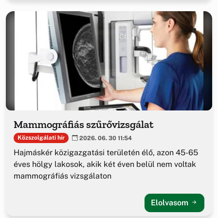
Mammográfiás szűrővizsgálat
Közszolgálati hír
2026. 06. 30 11:54
Hajmáskér közigazgatási területén élő, azon 45-65
éves hölgy lakosok, akik két éven belül nem voltak
mammográfiás vizsgálaton
Elolvasom