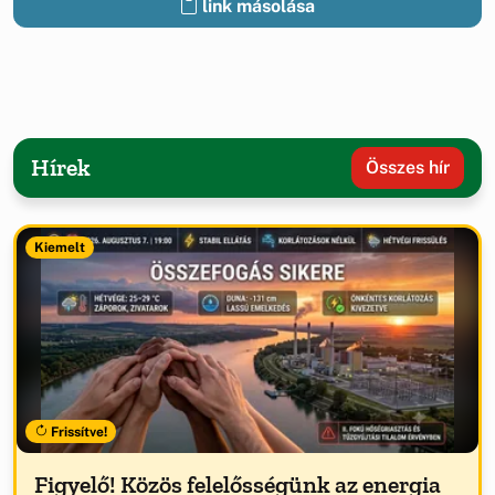
link másolása
Hírek
Összes hír
Kiemelt
Frissítve!
Figyelő! Közös felelősségünk az energia