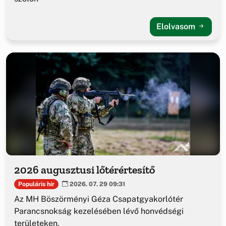
Elolvasom
2026 augusztusi lőtérértesítő
Populáris hír
2026. 07. 29 09:31
Az MH Böszörményi Géza Csapatgyakorlótér
Parancsnokság kezelésében lévő honvédségi
területeken.