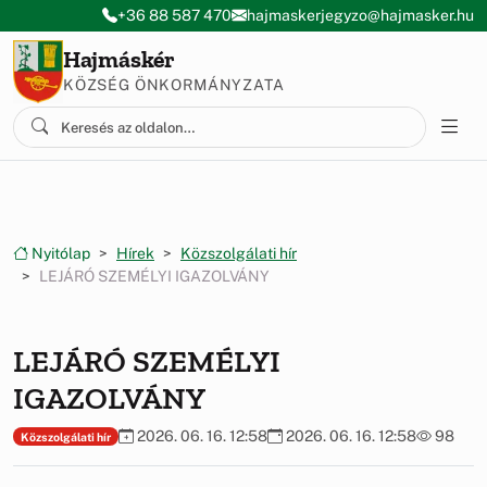
Ugrás a menüre
Ugrás a tartalomra
+36 88 587 470
hajmaskerjegyzo@hajmasker.hu
Hajmáskér
KÖZSÉG ÖNKORMÁNYZATA
Nyitólap
Hírek
Közszolgálati hír
LEJÁRÓ SZEMÉLYI IGAZOLVÁNY
LEJÁRÓ SZEMÉLYI
IGAZOLVÁNY
2026. 06. 16. 12:58
2026. 06. 16. 12:58
98
Közszolgálati hír