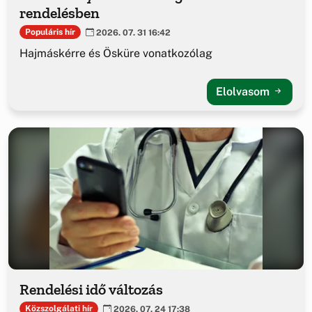
rendelésben
Populáris hír
2026. 07. 31 16:42
Hajmáskérre és Ösküre vonatkozólag
Elolvasom
Rendelési idő változás
Közszolgálati hír
2026. 07. 24 17:38