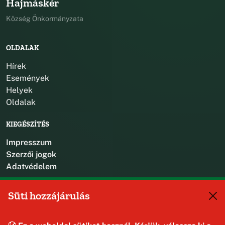
Hajmáskér
Község Önkormányzata
OLDALAK
Hírek
Események
Helyek
Oldalak
KIEGÉSZÍTÉS
Impresszum
Szerzői jogok
Adatvédelem
KAPCSOLAT
Süti hozzájárulás
+36 88 587 470
hajmaskerjegyzo@hajmasker.hu