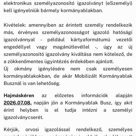
elektronikus személyazonosító igazolványt (eSzemélyi)
kell igényelniük bármely kormányablakban.
Kivételek: amennyiben az érintett személy rendelkezik
más, érvényes személyazonosságot igazoló hatósági
igazolvánnyal - például kártyaformátumú vezetői
engedéllyel vagy magánútlevéllel -, úgy az új
személyazonosító igazolvány kiváltása nem kötelező, de
a zökkenőmentes ügyintézés érdekében ajánlott.
Új okmány igénylésére nem csak személyesen
kormányablakokban, de akár Mobilizált Kormányablak
Busznál is van lehetőség.
Hajmáskéren
az előzetes információk alapján
2026.07.08.
napján jön a Kormányablak Busz, így akit
érint helyben is el tudja intézni a személyi
igazolványcserét.
Kérjük, orvosi igazolással rendelkező, személyes