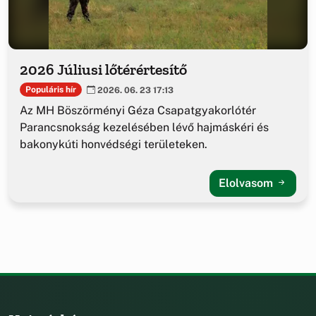
2026 Júliusi lőtérértesítő
Populáris hír
2026. 06. 23 17:13
Az MH Böszörményi Géza Csapatgyakorlótér
Parancsnokság kezelésében lévő hajmáskéri és
bakonykúti honvédségi területeken.
Elolvasom