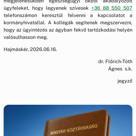
megjelenésükben egészségügyi okból akadályozott
ügyfeleket, hogy legyenek szívesek
+36 88 550 507
telefonszámon keresztül felvenni a kapcsolatot a
kormányhivatallal. A kollégák segítenek megszervezni,
hogy az ügyintézés az ágyban fekvő tartózkodási helyén
valósulhasson meg.
Hajmáskér, 2026.06.16.
dr. Flőrich-Tóth
Ágnes s.k.
jegyző