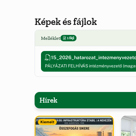
Képek és fájlok
Melléklet
1 fájl
15_2026_hatarozat_intezmenyvezeto
PÁLYÁZATI FELHÍVÁS intézményvezető (magas
Hírek
Kiemelt