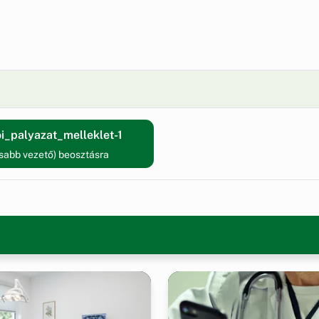
i_palyazat_melleklet-1
abb vezető) beosztásra