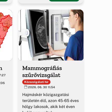
m
Mammográfiás
szűrővizsgálat
7:27
gos
Közszolgálati hír
2026. 06. 30 11:54
Hajmáskér közigazgatási
területén élő, azon 45-65 éves
hölgy lakosok, akik két éven