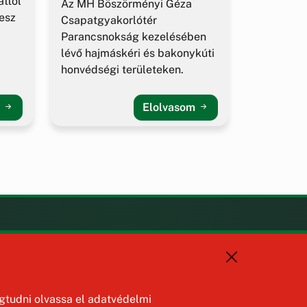
ttól
Az MH Böszörményi Géza
esz
Csapatgyakorlótér
Parancsnokság kezelésében
lévő hajmáskéri és bakonykúti
honvédségi területeken.
m
Elolvasom
KAPCSOLAT
+36 88 587 470
hajmaskerjegyzo@hajmasker.hu
8192 Hajmáskér, Kossuth Lajos
tudni olvassa el adatvédelmi