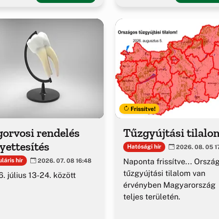
Frissítve!
orvosi rendelés
Tűzgyújtási tilalo
yettesítés
Hatósági hír
2026. 08. 05 1
Naponta frissítve... Orszá
láris hír
2026. 07. 08 16:48
tűzgyújtási tilalom van
. július 13-24. között
érvényben Magyarország
teljes területén.