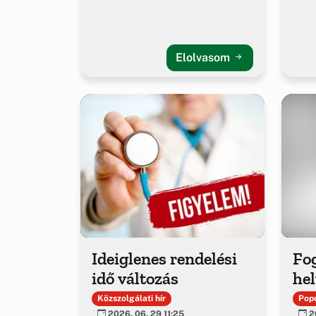
Elolvasom
Ideiglenes rendelési
Fo
idő változás
hel
Közszolgálati hír
Popu
2026. 06. 29 11:25
20