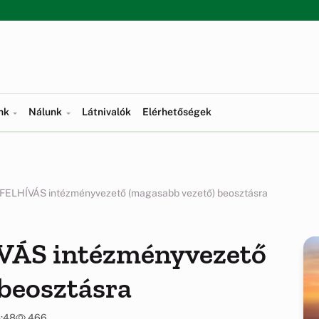
ünk
Nálunk
Látnivalók
Elérhetőségek
FELHÍVÁS intézményvezető (magasabb vezető) beosztásra
ÁS intézményvezető
beosztásra
4:48
466