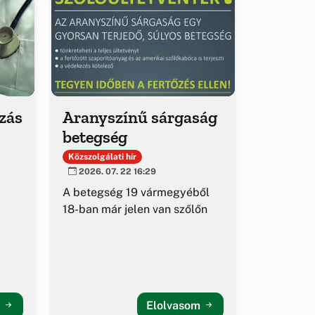
ozás
Aranyszínű sárgaság
betegség
Közszolgálati hír
2026. 07. 22 16:29
A betegség 19 vármegyéből
18-ban már jelen van szőlőn
m
Elolvasom