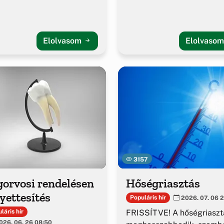
Elolvasom
Elolvaso
3157
gorvosi rendelésen
Hőségriasztás
yettesítés
Populáris hír
2026. 07. 06 2
FRISSÍTVE! A hőségriaszt
láris hír
26. 06. 26 08:50