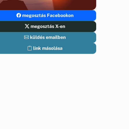
megosztás Facebookon
megosztás X-en
küldés emailben
link másolása