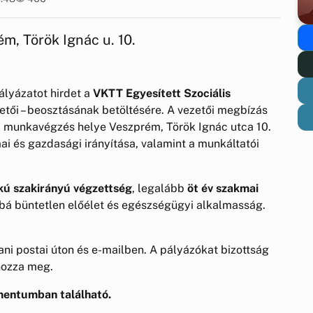
, Török Ignác u. 10.
ályázatot hirdet a
VKTT Egyesített Szociális
tői – beosztásának betöltésére. A vezetői megbízás
a munkavégzés helye Veszprém, Török Ignác utca 10.
i és gazdasági irányítása, valamint a munkáltatói
kú szakirányú végzettség
, legalább
öt év szakmai
ábbá büntetlen előélet és egészségügyi alkalmasság.
ani postai úton és e-mailben. A pályázókat bizottság
 hozza meg.
umentumban található.