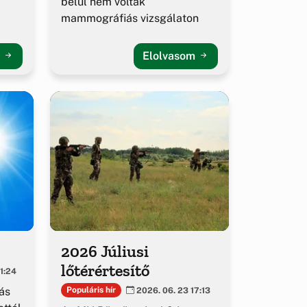
belül nem voltak
mammográfiás vizsgálaton
m
Elolvasom
2026 Júliusi
lőtérértesítő
1:24
ás
Populáris hír
2026. 06. 23 17:13