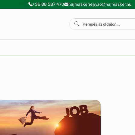
+36 88 587 470
hajmaskerjegyzo@hajmasker.hu