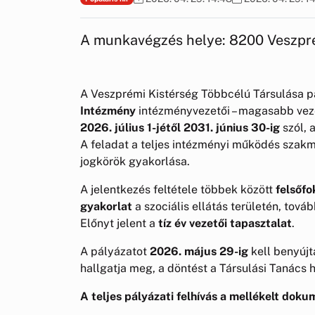
A munkavégzés helye: 8200 Veszprém
A Veszprémi Kistérség Többcélú Társulása p
Intézmény
intézményvezetői – magasabb veze
2026. július 1-jétől 2031. június 30-ig
szól, 
A feladat a teljes intézményi működés szakma
jogkörök gyakorlása.
A jelentkezés feltétele többek között
felsőfo
gyakorlat
a szociális ellátás területén, tov
Előnyt jelent a
tíz év vezetői tapasztalat
.
A pályázatot
2026. május 29-ig
kell benyújt
hallgatja meg, a döntést a Társulási Tanács
A teljes pályázati felhívás a mellékelt dok