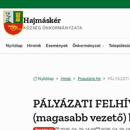
Ugrás a menüre
Ugrás a tartalomra
Hajmáskér
KÖZSÉG ÖNKORMÁNYZATA
Nyitólap
Híreink
Események
Önkormányzat
Település
Nyitólap
Hírek
Populáris hír
PÁLYÁZATI 
PÁLYÁZATI FELHÍV
(magasabb vezető) 
2026. 04. 29. 14:48
2026. 04. 29. 1
Populáris hír