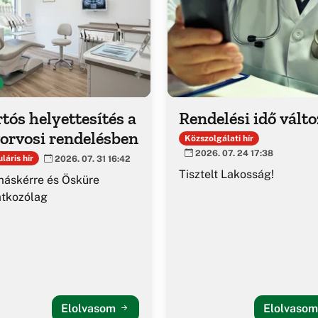
tós helyettesítés a
Rendelési idő vált
orvosi rendelésben
Közszolgálati hír
2026. 07. 24 17:38
láris hír
2026. 07. 31 16:42
Tisztelt Lakosság!
áskérre és Ösküre
atkozólag
Elolvasom
Elolvaso