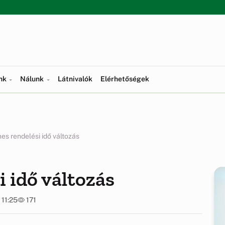
ünk
Nálunk
Látnivalók
Elérhetőségek
nes rendelési idő változás
i idő változás
 11:25
171