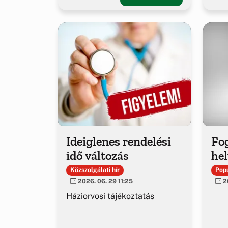
Ideiglenes rendelési
Fo
idő változás
hel
Közszolgálati hír
Popu
2026. 06. 29 11:25
20
Háziorvosi tájékoztatás