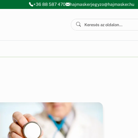
+36 88 587 470
hajmaskerjegyzo@hajmasker.hu