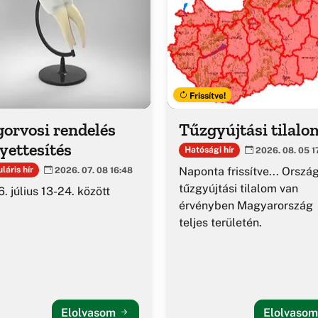
Frissítve!
orvosi rendelés
Tűzgyújtási tilalo
yettesítés
Hatósági hír
2026. 08. 05 1
Naponta frissítve... Orszá
láris hír
2026. 07. 08 16:48
tűzgyújtási tilalom van
. július 13-24. között
érvényben Magyarország
teljes területén.
Elolvasom
Elolvaso