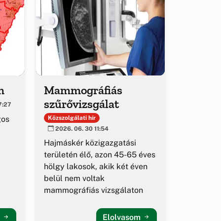
m
Mammográfiás
szűrővizsgálat
7:27
gos
Közszolgálati hír
2026. 06. 30 11:54
Hajmáskér közigazgatási
területén élő, azon 45-65 éves
hölgy lakosok, akik két éven
belül nem voltak
mammográfiás vizsgálaton
m
Elolvasom