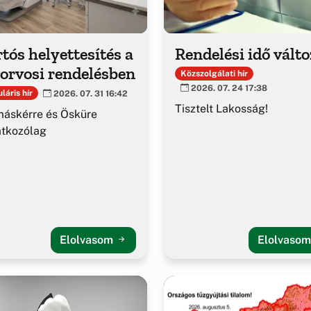
tós helyettesítés a
Rendelési idő vált
orvosi rendelésben
Közszolgálati hír
2026. 07. 24 17:38
láris hír
2026. 07. 31 16:42
Tisztelt Lakosság!
áskérre és Ösküre
atkozólag
Elolvasom
Elolvaso