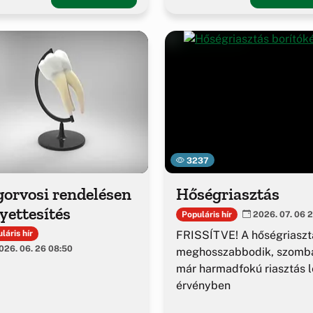
3237
gorvosi rendelésen
Hőségriasztás
yettesítés
Populáris hír
2026. 07. 06 2
FRISSÍTVE! A hőségriaszt
láris hír
26. 06. 26 08:50
meghosszabbodik, szomba
már harmadfokú riasztás l
érvényben