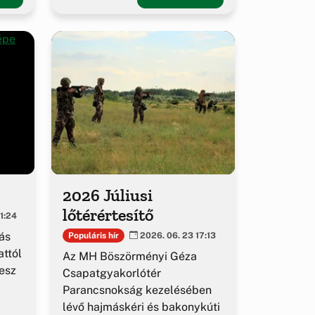
2026 Júliusi
lőtérértesítő
1:24
ás
Populáris hír
2026. 06. 23 17:13
ttól
Az MH Böszörményi Géza
esz
Csapatgyakorlótér
Parancsnokság kezelésében
lévő hajmáskéri és bakonykúti