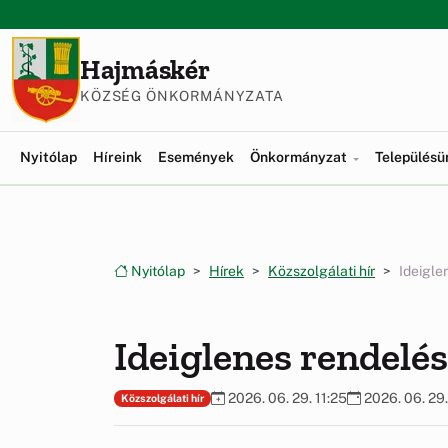
Ugrás a menüre
Ugrás a tartalomra
Hajmáskér
KÖZSÉG ÖNKORMÁNYZATA
Nyitólap
Híreink
Események
Önkormányzat
Település
Nyitólap
Hírek
Közszolgálati hír
Ideigle
Ideiglenes rendelés
2026. 06. 29. 11:25
2026. 06. 29.
Közszolgálati hír