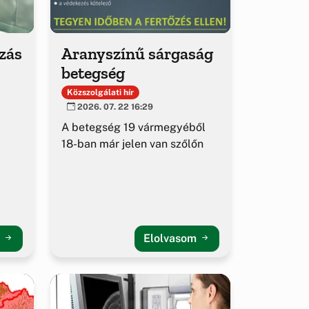
ozás
Aranyszínű sárgaság
betegség
Közszolgálati hír
2026. 07. 22 16:29
A betegség 19 vármegyéből
18-ban már jelen van szőlőn
m
Elolvasom