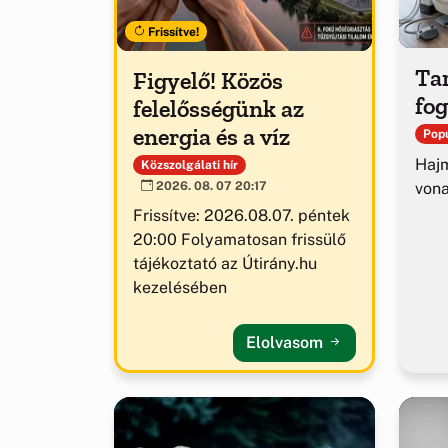
Frissítve!
Tar
Figyelő! Közös
fog
felelősségünk az
energia és a víz
Popu
Hajm
Közszolgálati hír
von
2026. 08. 07 20:17
Frissítve: 2026.08.07. péntek
20:00 Folyamatosan frissülő
tájékoztató az Útirány.hu
kezelésében
Elolvasom