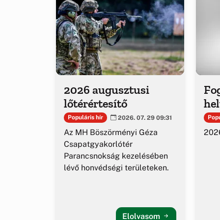
2026 augusztusi
Fog
lőtérértesítő
hel
Populáris hír
Popu
2026. 07. 29 09:31
Az MH Böszörményi Géza
2026
Csapatgyakorlótér
Parancsnokság kezelésében
lévő honvédségi területeken.
Elolvasom