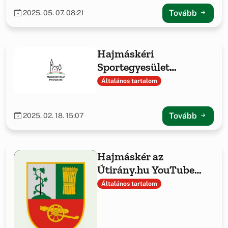
Tovább
2025. 05. 07. 08:21
Hajmáskéri
Sportegyesület
sporteszközök
Általános tartalom
beszerzése
Tovább
2025. 02. 18. 15:07
Hajmáskér az
Útirány.hu YouTube
csatornán
Általános tartalom