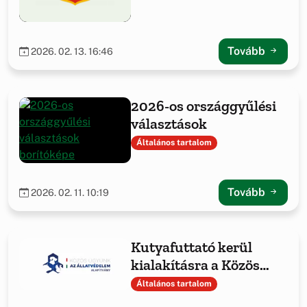
Tovább
2026. 02. 13. 16:46
2026-os országgyűlési
választások
Általános tartalom
Tovább
2026. 02. 11. 10:19
Kutyafuttató kerül
kialakításra a Közös
ügyünk az állatvédelem
Általános tartalom
Alapítvány