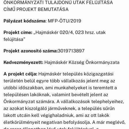
ÖNKORMÁNYZATI TULAJDONÚ UTAK FELÚJÍTÁSA
CÍMŰ PROJEKT BEMUTATÁSA
Pályázat kódszáma
: MFP-ÖTU/2019
Projekt címe:
„Hajmáskér 020/4, 023 hrsz. utak
felújítása”
Projekt azonosító száma:
3019713897
Kedvezményezett:
Hajmáskér Község Önkormányzata
A projekt célja:
Hajmáskér település közigazgatási
területén belül egyre több vállalkozás jelent meg az
utóbbi időszakban, ami munkahelyeket is teremtett a
településen lakóknak, valamint bevételt jelent az
Önkormányzat számára. A vállalkozások telephelyeihez,
az azokat kiszolgáló járműveknek, a település sűrűn
lakott utcáin kell végighaladniuk, ami az ott lakók
életkörülményeit negatívan befolyásolja. A már meglévő,