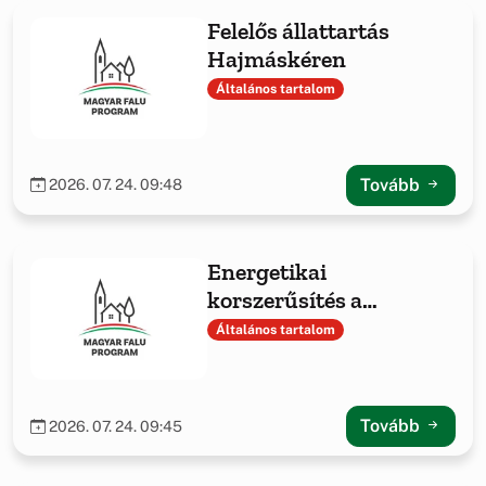
Felelős állattartás
Hajmáskéren
Általános tartalom
Tovább
2026. 07. 24. 09:48
Energetikai
korszerűsítés a
Hajmáskéri Közös
Általános tartalom
Önkormányzati
Hivatalnál
Tovább
2026. 07. 24. 09:45