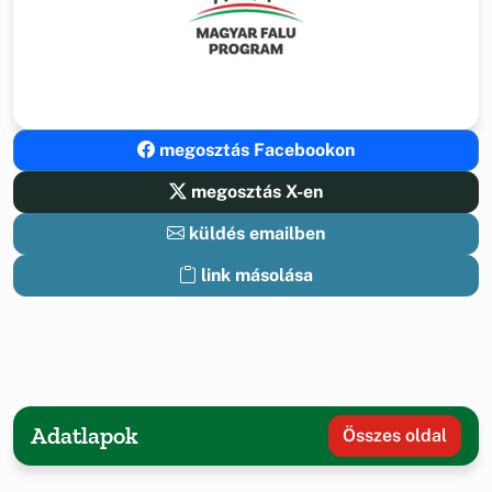
megosztás Facebookon
megosztás X-en
küldés emailben
link másolása
Adatlapok
Összes oldal