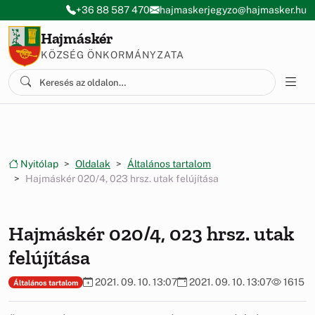
Ugrás a menüre
Ugrás a tartalomra
+36 88 587 470
hajmaskerjegyzo@hajmasker.hu
Hajmáskér
KÖZSÉG ÖNKORMÁNYZATA
Nyitólap
Oldalak
Általános tartalom
Hajmáskér 020/4, 023 hrsz. utak felújítása
Hajmáskér 020/4, 023 hrsz. utak
felújítása
2021. 09. 10. 13:07
2021. 09. 10. 13:07
1615
Általános tartalom