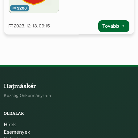
3206
Tovább
2023. 12. 13. 09:15
Hajmáskér
Község Önkormányzata
OLDALAK
Hírek
Események