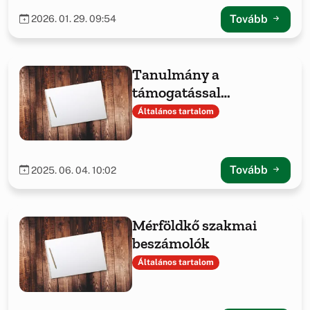
támogatásával
Tovább
2026. 01. 29. 09:54
Tanulmány a
támogatással
megvalósult projekt
Általános tartalom
tapasztalatairól
Tovább
2025. 06. 04. 10:02
Mérföldkő szakmai
beszámolók
Általános tartalom