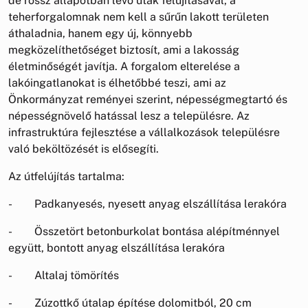
de rossz állapotban lévő utak felújításával, a
teherforgalomnak nem kell a sűrűn lakott területen
áthaladnia, hanem egy új, könnyebb
megközelíthetőséget biztosít, ami a lakosság
életminőségét javítja. A forgalom elterelése a
lakóingatlanokat is élhetőbbé teszi, ami az
Önkormányzat reményei szerint, népességmegtartó és
népességnövelő hatással lesz a településre. Az
infrastruktúra fejlesztése a vállalkozások településre
való beköltözését is elősegíti.
Az útfelújítás tartalma:
- Padkanyesés, nyesett anyag elszállítása lerakóra
- Összetört betonburkolat bontása alépítménnyel
együtt, bontott anyag elszállítása lerakóra
- Altalaj tömörítés
- Zúzottkő útalap építése dolomitból, 20 cm