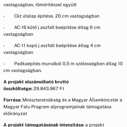
vastagságban, tömörítéssel együtt
- Ckt útalap építése, 20 cm vastagságban
- AC-16 kötő j aszfalt beépítése átlag 6 cm
vastagságban
- AC-11 kopó j aszfalt beépítése átlag 4 cm
vastagságban
- Padkaépítés murvából 0,5 m szélességben átlag 10
cm vastagságban.
A projekt elszámolható bruttó
összköltsége:
29.843.967 Ft
Forrása:
Miniszterelnökség és a Magyar Államkincstár a
Magyar Falu Program alprogramjainak támogatása
előirányzat
A projekt támogatásának intenzitása:
a projekt