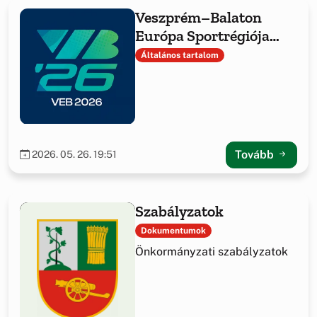
Veszprém–Balaton
Európa Sportrégiója
2026 Hajmáskéren
Általános tartalom
Tovább
2026. 05. 26. 19:51
Szabályzatok
Dokumentumok
Önkormányzati szabályzatok