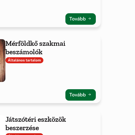
Tovább
Mérföldkő szakmai
beszámolók
Általános tartalom
Tovább
Játszótéri eszközök
beszerzése