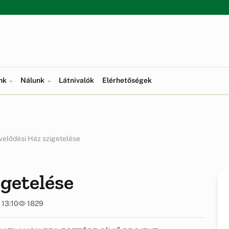
ünk
Nálunk
Látnivalók
Elérhetőségek
elődési Ház szigetelése
getelése
 13:10
1829