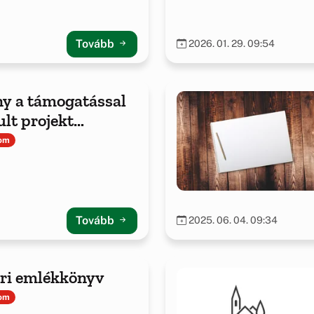
Tovább
2026. 01. 29. 09:54
y a támogatással
lt projekt
tairól
lom
Tovább
2025. 06. 04. 09:34
ri emlékkönyv
lom