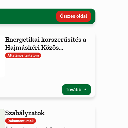
Összes oldal
Energetikai korszerűsítés a
Hajmáskéri Közös
Önkormányzati Hivatalnál
Általános tartalom
Tovább
Szabályzatok
Dokumentumok