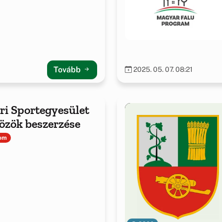
Tovább
2025. 05. 07. 08:21
i Sportegyesület
özök beszerzése
lom