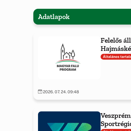
Adatlapok
Felelős ál
Hajmáské
Általános tarta
2026. 07. 24. 09:48
Veszprém
Sportrégi