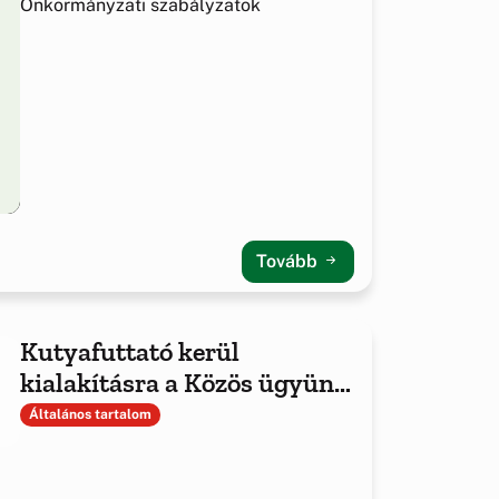
Önkormányzati szabályzatok
Tovább
Kutyafuttató kerül
kialakításra a Közös ügyünk
az állatvédelem Alapítvány
Általános tartalom
támogatásával