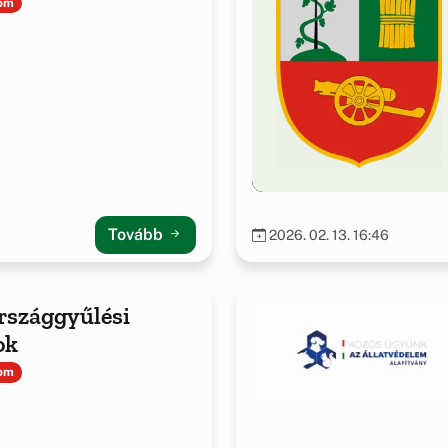
ren
lom
Tovább
2026. 02. 13. 16:46
rszággyűlési
ok
lom