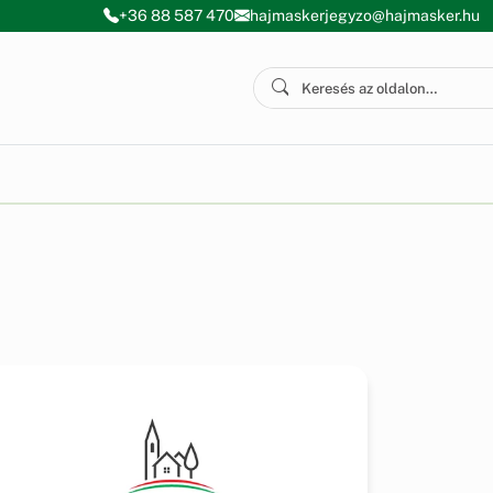
+36 88 587 470
hajmaskerjegyzo@hajmasker.hu