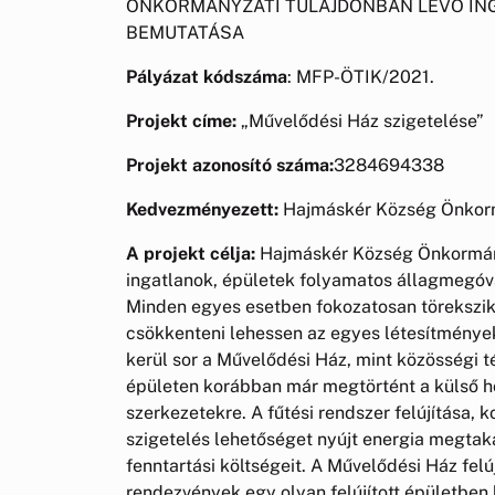
ÖNKORMÁNYZATI TULAJDONBAN LÉVŐ ING
BEMUTATÁSA
Pályázat kódszáma
: MFP-ÖTIK/2021.
Projekt címe:
„Művelődési Ház szigetelése”
Projekt azonosító száma:
3284694338
Kedvezményezett:
Hajmáskér Község Önkor
A projekt célja:
Hajmáskér Község Önkormányz
ingatlanok, épületek folyamatos állagmegóvás
Minden egyes esetben fokozatosan törekszik
csökkenteni lehessen az egyes létesítmények
kerül sor a Művelődési Ház, mint közösségi t
épületen korábban már megtörtént a külső ho
szerkezetekre. A fűtési rendszer felújítása, 
szigetelés lehetőséget nyújt energia megtak
fenntartási költségeit. A Művelődési Ház felúj
rendezvények egy olyan felújított épületben