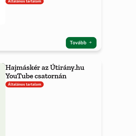
Általános tartalom
Tovább
Hajmáskér az Útirány.hu
YouTube csatornán
Általános tartalom