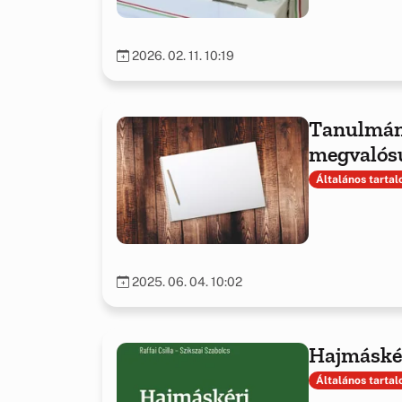
2026. 02. 11. 10:19
Tanulmán
megvalósu
tapasztala
Általános tarta
2025. 06. 04. 10:02
Hajmáské
Általános tarta