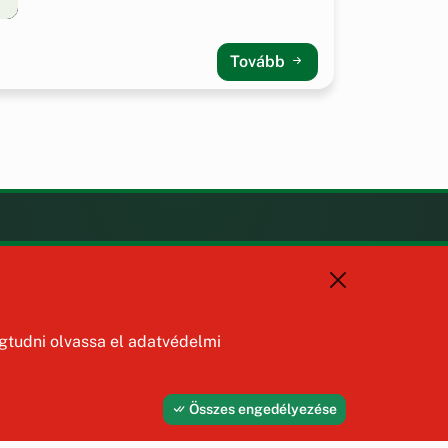
Tovább
KAPCSOLAT
+36 88 587 470
hajmaskerjegyzo@hajmasker.hu
8192 Hajmáskér, Kossuth Lajos
tudni olvassa el adatvédelmi
u. 31.
Összes engedélyezése
Fejleszti és üzemelteti az Útirány