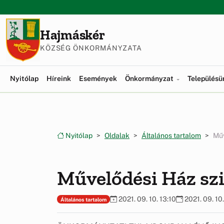
Ugrás a menüre
Ugrás a tartalomra
Hajmáskér
KÖZSÉG ÖNKORMÁNYZATA
Nyitólap
Híreink
Események
Önkormányzat
Település
Nyitólap
Oldalak
Általános tartalom
Műv
Művelődési Ház szi
2021. 09. 10. 13:10
2021. 09. 10.
Általános tartalom