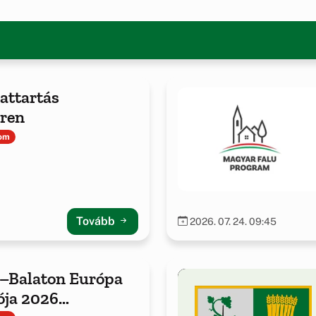
lattartás
ren
lom
Tovább
2026. 07. 24. 09:45
–Balaton Európa
ója 2026