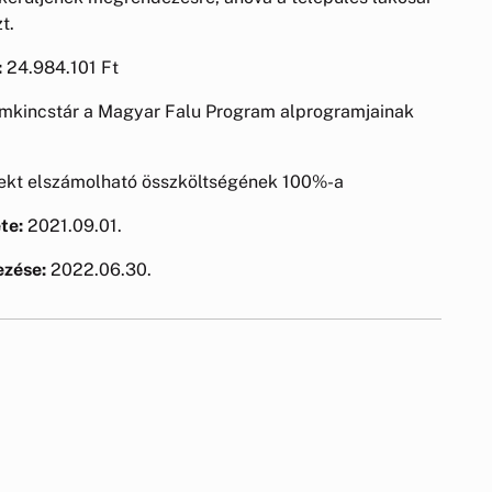
t.
:
24.984.101 Ft
amkincstár a Magyar Falu Program alprogramjainak
ekt elszámolható összköltségének 100%-a
te:
2021.09.01.
ezése:
2022.06.30.