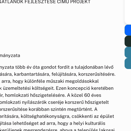
ATLANOK FEJLESZTÉSE CÍMŰ PROJEKT
mányzata
ata több év óta gondot fordít a tulajdonában lévő
ára, karbantartására, felújítására, korszerűsítésére.
 arra, hogy különféle műszaki megoldásokkal
 üzemeltetési költségeit. Ezen koncepció keretében
ér, homlokzati hőszigetelésére. A közel 60 éves
mlokzati nyílászárók cseréje korszerű hőszigetelt
korszerűsítése korábban szintén megtörtént. A
arítására, költséghatékonyságra, csökkenti az épület
ítása lehetőséget ad arra, hogy a helyi kulturális
 kerüljenek megrendezésre, ahova a település lakosai