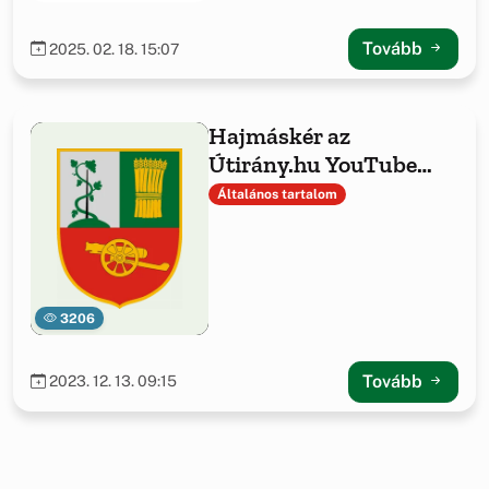
beszerzése
Tovább
2025. 02. 18. 15:07
Hajmáskér az
Útirány.hu YouTube
csatornán
Általános tartalom
3206
Tovább
2023. 12. 13. 09:15