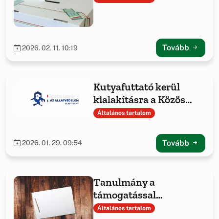
Tovább
2026. 02. 11. 10:19
Kutyafuttató kerül
kialakításra a Közös
ügyünk az állatvédelem
Általános tartalom
Alapítvány
támogatásával
Tovább
2026. 01. 29. 09:54
Tanulmány a
támogatással
megvalósult projekt
Általános tartalom