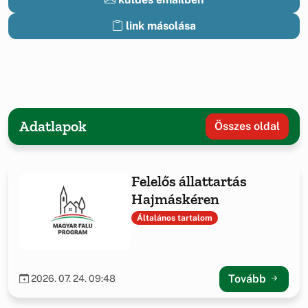
link másolása
Adatlapok
Összes oldal
Felelős állattartás
Hajmáskéren
Általános tartalom
Tovább
2026. 07. 24. 09:48