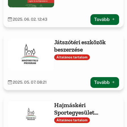
Tovább
2025. 06. 02. 12:43
Játszótéri eszközök
beszerzése
Általános tartalom
Tovább
2025. 05. 07. 08:21
Hajmáskéri
Sportegyesület
sporteszközök
Általános tartalom