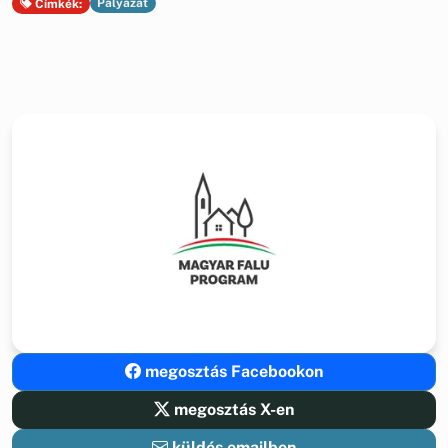
Pályázat
Címkék:
megosztás Facebookon
megosztás X-en
küldés emailben