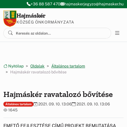
Ugrás a menüre
Ugrás a tartalomra
+36 88 587 470
hajmaskerjegyzo@hajmasker.hu
Hajmáskér
KÖZSÉG ÖNKORMÁNYZATA
Nyitólap
Oldalak
Általános tartalom
Hajmáskér ravatalozó bővítése
Hajmáskér ravatalozó bővítése
2021. 09. 10. 13:06
2021. 09. 10. 13:06
Általános tartalom
1645
EMETŐ FEJLESZTÉSE CÍMŰ PROJEKT BEMUTATÁSA