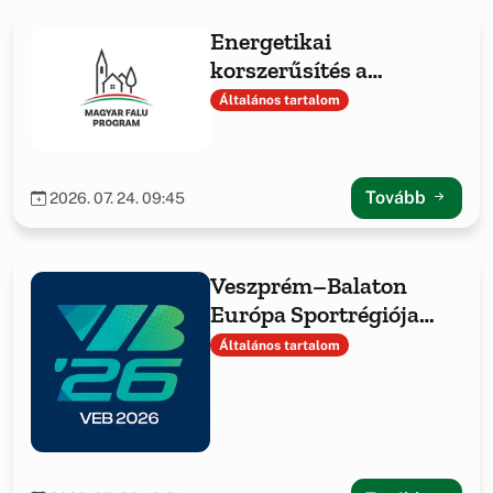
Energetikai
korszerűsítés a
Hajmáskéri Közös
Általános tartalom
Önkormányzati
Hivatalnál
Tovább
2026. 07. 24. 09:45
Veszprém–Balaton
Európa Sportrégiója
2026 Hajmáskéren
Általános tartalom