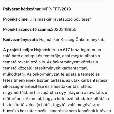
Pályázat kódszáma
: MFP-FFT/2019
Projekt címe:
„Hajmáskér ravatalozó bővítése”
Projekt azonosító száma:
3020348855
Kedvezményezett:
Hajmáskér Község Önkormányzata
A projekt célja:
Hajmáskéren a 617 hrsz. ingatlanon
található a település temetője, ahol megtalálható a
temető ravatalozója is. Az önkormányzat köteles a
temető közcélú létesítményeit karbantartani,
működtetni. Az önkormányzat feladata a temető és
létesítményeinek tisztán tartása, az utak karbantartása,
síkosság-mentesítése és a hóeltakarítás. Ehhez
nagymértékben hozzájárulna egy filagória a ravatalozó
előterében. Azon túl, hogy a kötelező feladatok ellátása
biztosítottá válna (a hótól, fagytól való megóvás), a
búcsúzó hozzátartozók, ismerősök sem lennének kitéve a