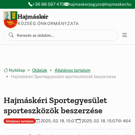
Ugrás a menüre
Ugrás a tartalomra
+36 88 587 470
hajmaskerjegyzo@hajmasker.hu
Hajmáskér
KÖZSÉG ÖNKORMÁNYZATA
Nyitólap
Oldalak
Általános tartalom
Hajmáskéri Sportegyesület sporteszközök beszerzése
Hajmáskéri Sportegyesület
sporteszközök beszerzése
2025. 02. 18. 15:07
2025. 02. 18. 15:07
464
Általános tartalom