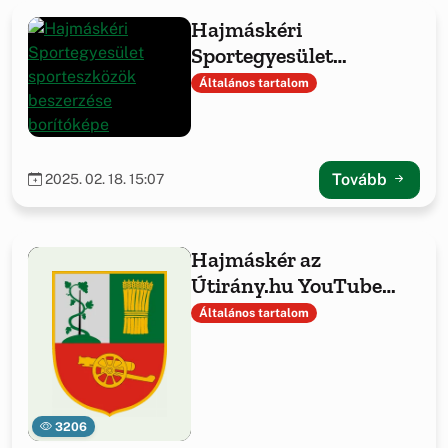
Hajmáskéri
Sportegyesület
sporteszközök
Általános tartalom
beszerzése
Tovább
2025. 02. 18. 15:07
Hajmáskér az
Útirány.hu YouTube
csatornán
Általános tartalom
3206