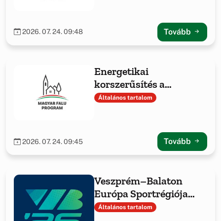
Tovább
2026. 07. 24. 09:48
Energetikai
korszerűsítés a
Hajmáskéri Közös
Általános tartalom
Önkormányzati
Hivatalnál
Tovább
2026. 07. 24. 09:45
Veszprém–Balaton
Európa Sportrégiója
2026 Hajmáskéren
Általános tartalom