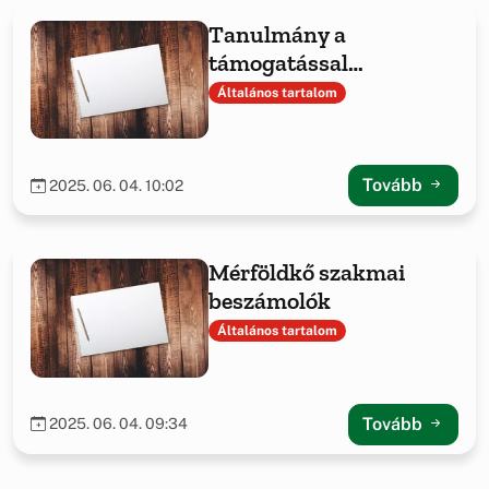
Tanulmány a
támogatással
megvalósult projekt
Általános tartalom
tapasztalatairól
Tovább
2025. 06. 04. 10:02
Mérföldkő szakmai
beszámolók
Általános tartalom
Tovább
2025. 06. 04. 09:34