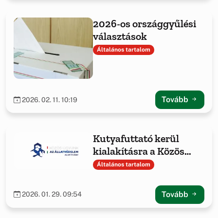
2026-os országgyűlési
választások
Általános tartalom
Tovább
2026. 02. 11. 10:19
Kutyafuttató kerül
kialakításra a Közös
ügyünk az állatvédelem
Általános tartalom
Alapítvány
támogatásával
Tovább
2026. 01. 29. 09:54