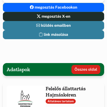
megosztás Facebookon
megosztás X-en
küldés emailben
link másolása
Adatlapok
Összes oldal
Felelős állattartás
Hajmáskéren
Általános tartalom