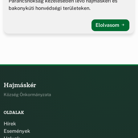
Parancsnokság kezelésében lévő hajmáskéri és
bakonykúti honvédségi területeken.
Elolvasom
Hajmáskér
Község Önkormányzata
OLDALAK
Hírek
Események