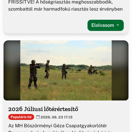
FRISSÍTVE! A hőségriasztás meghosszabbodik,
szombattól már harmadfokú riasztás lesz érvényben
Elolvasom
2026 Júliusi lőtérértesítő
Populáris hír
2026. 06. 23 17:13
Az MH Böszörményi Géza Csapatgyakorlótér