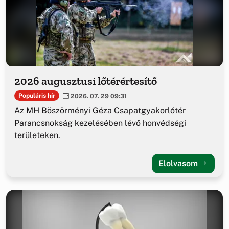
2026 augusztusi lőtérértesítő
Populáris hír
2026. 07. 29 09:31
Az MH Böszörményi Géza Csapatgyakorlótér
Parancsnokság kezelésében lévő honvédségi
területeken.
Elolvasom