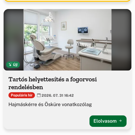
Új!
Tartós helyettesítés a fogorvosi
rendelésben
Populáris hír
2026. 07. 31 16:42
Hajmáskérre és Ösküre vonatkozólag
Elolvasom