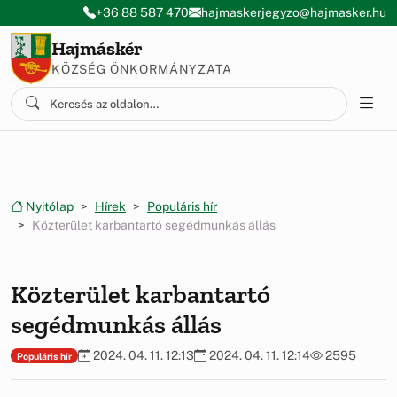
Ugrás a menüre
Ugrás a tartalomra
+36 88 587 470
hajmaskerjegyzo@hajmasker.hu
Hajmáskér
KÖZSÉG ÖNKORMÁNYZATA
Nyitólap
Hírek
Populáris hír
Közterület karbantartó segédmunkás állás
Közterület karbantartó
segédmunkás állás
2024. 04. 11. 12:13
2024. 04. 11. 12:14
2595
Populáris hír