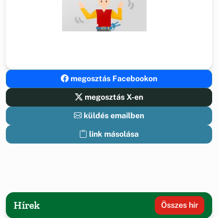
megosztás Facebookon
megosztás X-en
küldés emailben
link másolása
Hírek
Összes hír