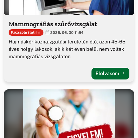
Mammográfiás szűrővizsgálat
Közszolgálati hír
2026. 06. 30 11:54
Hajmáskér közigazgatási területén élő, azon 45-65
éves hölgy lakosok, akik két éven belül nem voltak
mammográfiás vizsgálaton
Elolvasom