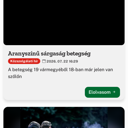
Aranyszínű sárgaság betegség
Közszolgálati hír
2026. 07. 22 16:29
A betegség 19 vármegyéből 18-ban már jelen van
szőlőn
Elolvasom