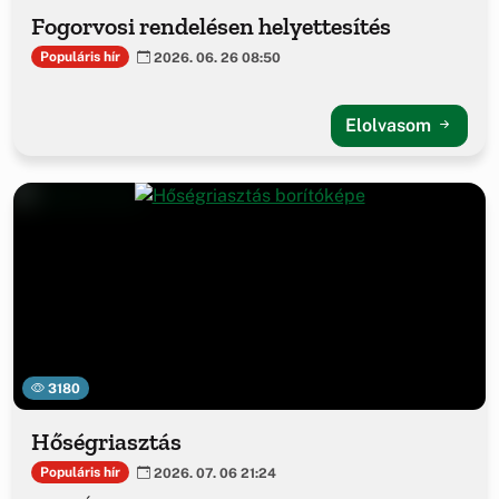
Fogorvosi rendelésen helyettesítés
Populáris hír
2026. 06. 26 08:50
Elolvasom
3180
Hőségriasztás
Populáris hír
2026. 07. 06 21:24