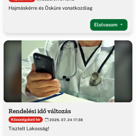
Hajmáskérre és Ösküre vonatkozólag
Elolvasom
Rendelési idő változás
Közszolgálati hír
2026. 07. 24 17:38
Tisztelt Lakosság!