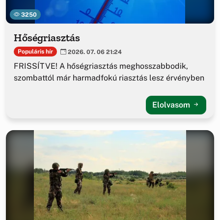
3250
Hőségriasztás
Populáris hír
2026. 07. 06 21:24
FRISSÍTVE! A hőségriasztás meghosszabbodik,
szombattól már harmadfokú riasztás lesz érvényben
Elolvasom