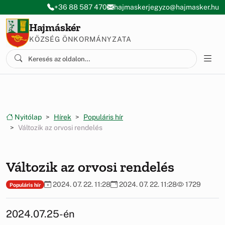
Ugrás a menüre
Ugrás a tartalomra
+36 88 587 470
hajmaskerjegyzo@hajmasker.hu
Hajmáskér
KÖZSÉG ÖNKORMÁNYZATA
Nyitólap
Hírek
Populáris hír
Változik az orvosi rendelés
Változik az orvosi rendelés
2024. 07. 22. 11:28
2024. 07. 22. 11:28
1729
Populáris hír
2024.07.25-én