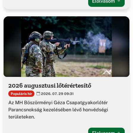
Elolvasom
2026 augusztusi lőtérértesítő
Populáris hír
2026. 07. 29 09:31
Az MH Böszörményi Géza Csapatgyakorlótér
Parancsnokság kezelésében lévő honvédségi
területeken.