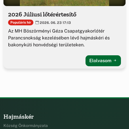
2026 Júliusi lőtérértesítő
Populáris hír
2026. 06. 23 17:13
Az MH Böszörményi Géza Csapatgyakorlótér
Parancsnokság kezelésében lévő hajmáskéri és
bakonykúti honvédségi területeken.
Elolvasom
Hajmáskér
Község Önkormányzata