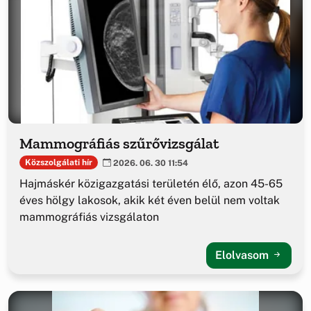
Mammográfiás szűrővizsgálat
Közszolgálati hír
2026. 06. 30 11:54
Hajmáskér közigazgatási területén élő, azon 45-65
éves hölgy lakosok, akik két éven belül nem voltak
mammográfiás vizsgálaton
Elolvasom