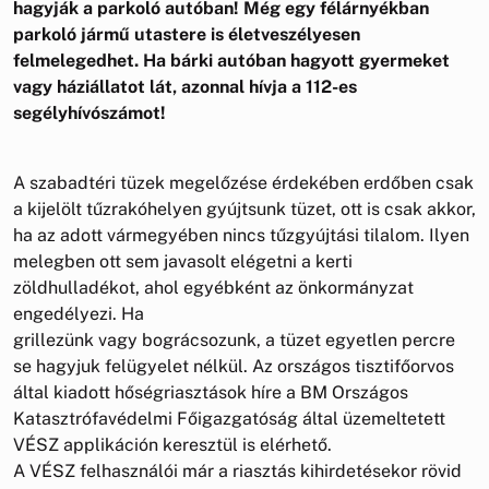
hagyják a parkoló autóban! Még egy félárnyékban
parkoló jármű utastere is életveszélyesen
felmelegedhet. Ha bárki autóban hagyott gyermeket
vagy háziállatot lát, azonnal hívja a 112-es
segélyhívószámot!
A szabadtéri tüzek megelőzése érdekében erdőben csak
a kijelölt tűzrakóhelyen gyújtsunk tüzet, ott is csak akkor,
ha az adott vármegyében nincs tűzgyújtási tilalom. Ilyen
melegben ott sem javasolt elégetni a kerti
zöldhulladékot, ahol egyébként az önkormányzat
engedélyezi. Ha
grillezünk vagy bográcsozunk, a tüzet egyetlen percre
se hagyjuk felügyelet nélkül. Az országos tisztifőorvos
által kiadott hőségriasztások híre a BM Országos
Katasztrófavédelmi Főigazgatóság által üzemeltetett
VÉSZ applikáción keresztül is elérhető.
A VÉSZ felhasználói már a riasztás kihirdetésekor rövid