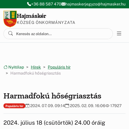
Ugrás a menüre
Ugrás a tartalomra
+36 88 587 470
hajmaskerjegyzo@hajmasker.hu
Hajmáskér
KÖZSÉG ÖNKORMÁNYZATA
Nyitólap
Hírek
Populáris hír
Harmadfokú hőségriasztás
Harmadfokú hőségriasztás
2024. 07. 09. 09:14
2025. 02. 09. 16:06
17927
Populáris hír
2024. július 18 (csütörtök) 24.00 óráig