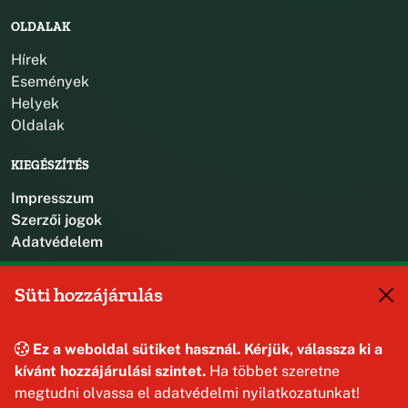
OLDALAK
Hírek
Események
Helyek
Oldalak
KIEGÉSZÍTÉS
Impresszum
Szerzői jogok
Adatvédelem
KAPCSOLAT
Süti hozzájárulás
+36 88 587 470
hajmaskerjegyzo@hajmasker.hu
Ez a weboldal sütiket használ. Kérjük, válassza ki a
8192 Hajmáskér, Kossuth Lajos u. 31.
kívánt hozzájárulási szintet.
Ha többet szeretne
megtudni olvassa el adatvédelmi nyilatkozatunkat!