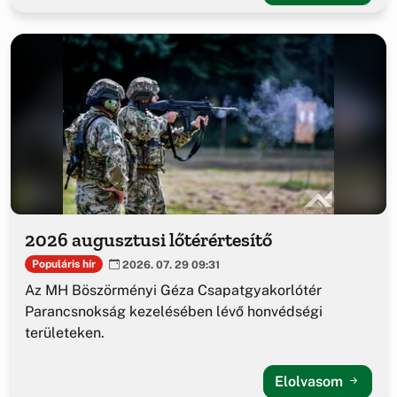
2026 augusztusi lőtérértesítő
Populáris hír
2026. 07. 29 09:31
Az MH Böszörményi Géza Csapatgyakorlótér
Parancsnokság kezelésében lévő honvédségi
területeken.
Elolvasom