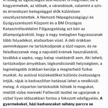
kisgyermekek, az idősek, a várandósok, valamint a szív-
és érrendszeri betegséggel élők különösen
veszélyeztetettek. A Nemzeti Népegészségügyi és
Gyógyszerészeti Központ és a BM Országos
Katasztrófavédelmi Főigazgatóság azt kéri az
állampolgároktól, hogy a nagy melegben fogyasszanak
több folyadékot, elsősorban vizet. A déli órákban
semmiképpen ne tartózkodjanak a tűző napon, és ne
feledkezzenek meg a napvédő krémek használatáról,
továbbá a sapka, vagy kalap viseléséről sem. Aki teheti,
tartózkodjon árnyékban, légkondicionált helyiségben, a
legmelegebb órákban kerülje a megterhelő fizikai
munkát. Az autóval közlekedőket különös óvatosságra
intjük, rájuk is kedvezőtlen hatással lehet a rendkívüli
meleg. A vízparton tartózkodók hűtsék le magukat,
mielőtt vízbe mennek! Felhevült testtel ne ugorjanak a
vízbe! Ilyen időszakban fontos a fokozott odafigyelés.
A
gyermekeket, házi kedvenceket néhány percre se