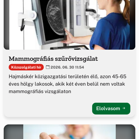
Mammográfiás szűrővizsgálat
Közszolgálati hír
2026. 06. 30 11:54
Hajmáskér közigazgatási területén élő, azon 45-65
éves hölgy lakosok, akik két éven belül nem voltak
mammográfiás vizsgálaton
Elolvasom