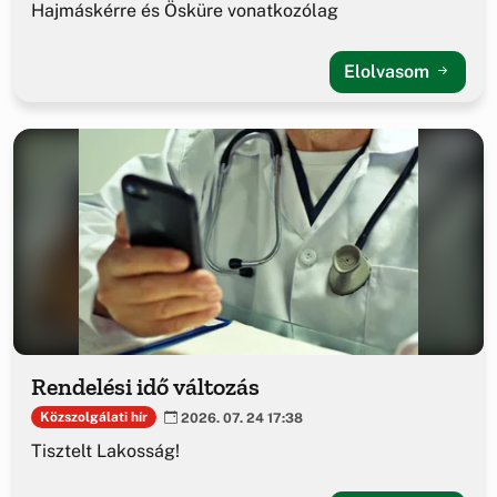
Hajmáskérre és Ösküre vonatkozólag
Elolvasom
Rendelési idő változás
Közszolgálati hír
2026. 07. 24 17:38
Tisztelt Lakosság!