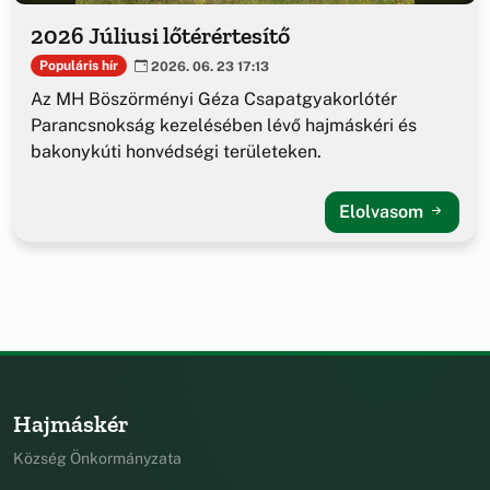
2026 Júliusi lőtérértesítő
Populáris hír
2026. 06. 23 17:13
Az MH Böszörményi Géza Csapatgyakorlótér
Parancsnokság kezelésében lévő hajmáskéri és
bakonykúti honvédségi területeken.
Elolvasom
Hajmáskér
Község Önkormányzata