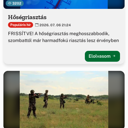
3202
Hőségriasztás
Populáris hír
2026. 07. 06 21:24
FRISSÍTVE! A hőségriasztás meghosszabbodik,
szombattól már harmadfokú riasztás lesz érvényben
Elolvasom