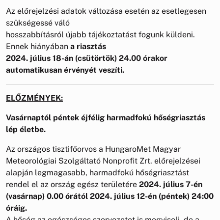
Az előrejelzési adatok változása esetén az esetlegesen
szükségessé váló
hosszabbításról újabb tájékoztatást fogunk küldeni.
Ennek hiányában
a riasztás
2024. július 18-án (csütörtök) 24.00 órakor
automatikusan érvényét veszíti.
ELŐZMÉNYEK:
Vasárnaptól péntek éjfélig harmadfokú hőségriasztás
lép életbe.
Az országos tisztifőorvos a HungaroMet Magyar
Meteorológiai Szolgáltató Nonprofit Zrt. előrejelzései
alapján legmagasabb, harmadfokú hőségriasztást
rendel el az ország egész területére
2024. július 7-én
(vasárnap) 0.00 órától 2024. július 12-én (péntek) 24:00
óráig.
A hőség az egészséges szervezetet is megviseli, de a