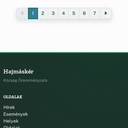
1
2
3
4
5
6
7
Hajmáskér
Község Önkormányzata
OLDALAK
Hírek
Események
Helyek
Oldalak