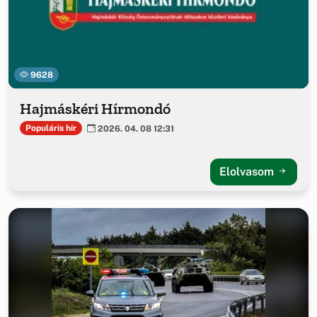
9628
Hajmáskéri Hírmondó
Populáris hír
2026. 04. 08 12:31
Elolvasom