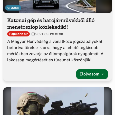
3365
Katonai gép és harcjárművekből álló
menetoszlop közlekedik!!
Populáris hír
2021. 09. 23 13:30
A Magyar Honvédség a vonatkozó jogszabályokat
betartva törekszik arra, hogy a lehető legkisebb
mértékben zavarja az állampolgárok nyugalmát. A
lakosság megértését és türelmét köszönjük!
Elolvasom