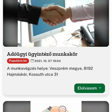
Adóügyi ügyintéző munkakör
Populáris hír
2021. 10. 07 19:04
A munkavégzés helye: Veszprém megye, 8192
Hajmáskér, Kossuth utca 31
Elolvasom