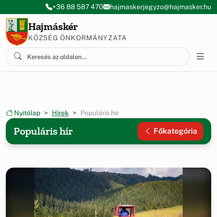
Ugrás a menüre
Ugrás a tartalomra
+36 88 587 470
hajmaskerjegyzo@hajmasker.hu
Hajmáskér
KÖZSÉG ÖNKORMÁNYZATA
Nyitólap
Hírek
Populáris hír
Populáris hír
Főkategória