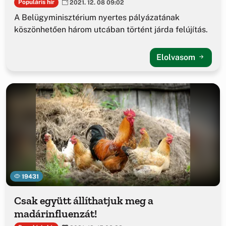
Populáris hír
2021. 12. 08 09:02
A Belügyminisztérium nyertes pályázatának
köszönhetően három utcában történt járda felújítás.
Elolvasom
19431
Csak együtt állíthatjuk meg a
madárinfluenzát!