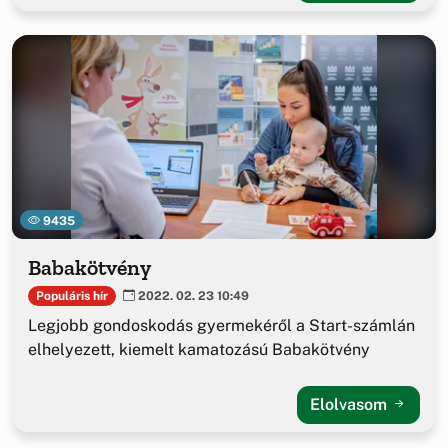
9435
Babakötvény
Populáris hír
2022. 02. 23 10:49
Legjobb gondoskodás gyermekéről a Start-számlán
elhelyezett, kiemelt kamatozású Babakötvény
Elolvasom