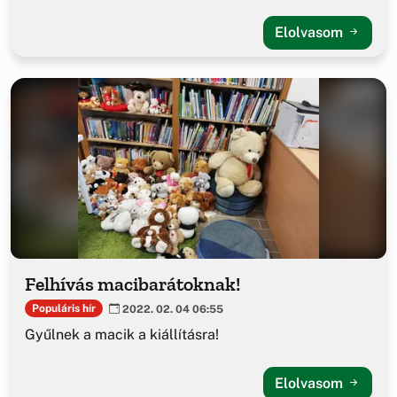
Elolvasom
Felhívás macibarátoknak!
Populáris hír
2022. 02. 04 06:55
Gyűlnek a macik a kiállításra!
Elolvasom