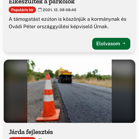
Elkészültek a parkolók
Populáris hír
2021. 12. 08 08:40
A támogatást ezúton is köszönjük a kormánynak és
Ovádi Péter országgyűlési képviselő Úrnak.
Elolvasom
Járda fejlesztés