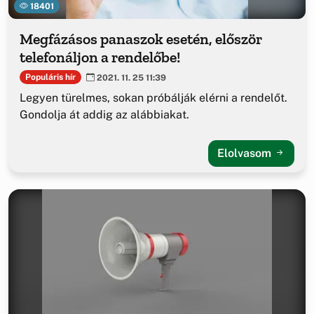
18401
Megfázásos panaszok esetén, először
telefonáljon a rendelőbe!
Populáris hír
2021. 11. 25 11:39
Legyen türelmes, sokan próbálják elérni a rendelőt.
Gondolja át addig az alábbiakat.
Elolvasom