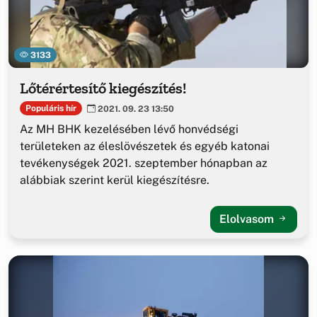
3133
Lőtérértesítő kiegészítés!
Populáris hír
2021. 09. 23 13:50
Az MH BHK kezelésében lévő honvédségi
területeken az éleslövészetek és egyéb katonai
tevékenységek 2021. szeptember hónapban az
alábbiak szerint kerül kiegészítésre.
Elolvasom