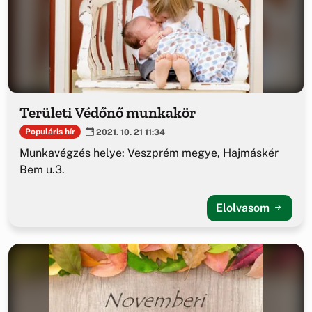
Területi Védőnő munkakör
Populáris hír
2021. 10. 21 11:34
Munkavégzés helye: Veszprém megye, Hajmáskér
Bem u.3.
Elolvasom