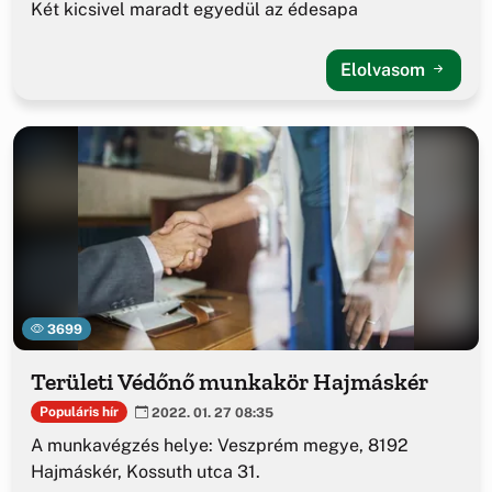
Két kicsivel maradt egyedül az édesapa
Elolvasom
3699
Területi Védőnő munkakör Hajmáskér
Populáris hír
2022. 01. 27 08:35
A munkavégzés helye: Veszprém megye, 8192
Hajmáskér, Kossuth utca 31.