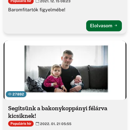
Populáris hír
2021. 12. 15 08:23
Baromfitartók figyelmébe!
Elolvasom
27892
Segítsünk a bakonykoppányi félárva
kicsiknek!
Populáris hír
2022. 01. 21 05:55