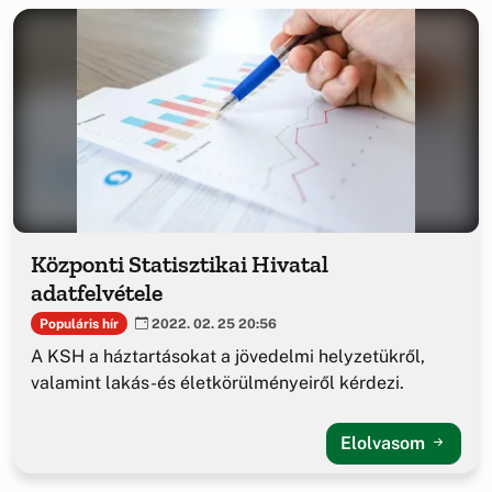
Központi Statisztikai Hivatal
adatfelvétele
Populáris hír
2022. 02. 25 20:56
A KSH a háztartásokat a jövedelmi helyzetükről,
valamint lakás-és életkörülményeiről kérdezi.
Elolvasom