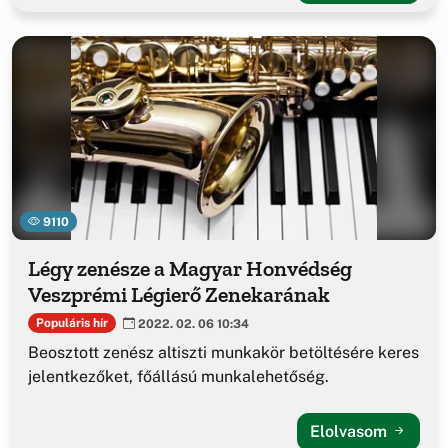
9110
Légy zenésze a Magyar Honvédség
Veszprémi Légierő Zenekarának
Populáris hír
2022. 02. 06 10:34
Beosztott zenész altiszti munkakör betöltésére keres
jelentkezőket, főállású munkalehetőség.
Elolvasom