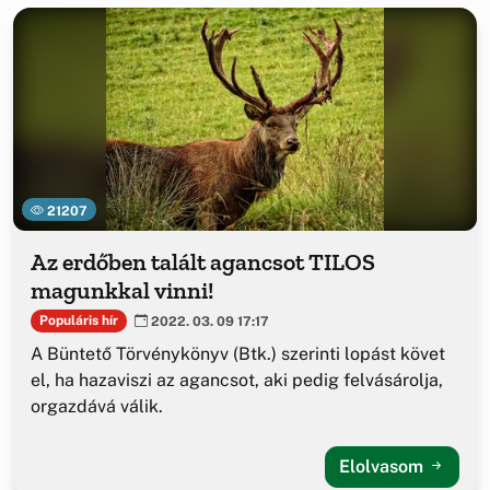
21207
Az erdőben talált agancsot TILOS
magunkkal vinni!
Populáris hír
2022. 03. 09 17:17
A Büntető Törvénykönyv (Btk.) szerinti lopást követ
el, ha hazaviszi az agancsot, aki pedig felvásárolja,
orgazdává válik.
Elolvasom