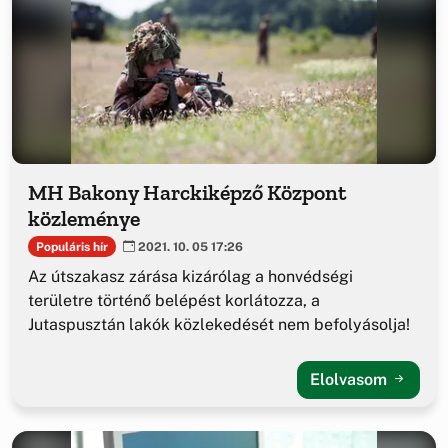
MH Bakony Harckiképző Központ
közleménye
Populáris hír
2021. 10. 05 17:26
Az útszakasz zárása kizárólag a honvédségi
területre történő belépést korlátozza, a
Jutaspusztán lakók közlekedését nem befolyásolja!
Elolvasom