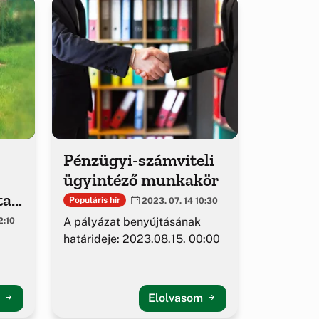
Pénzügyi-számviteli
ügyintéző munkakör
tak
Populáris hír
2023. 07. 14 10:30
z
A pályázat benyújtásának
2:10
határideje: 2023.08.15. 00:00
m
Elolvasom