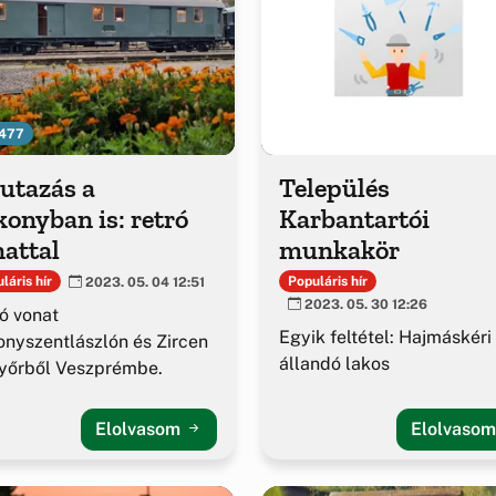
477
utazás a
Település
onyban is: retró
Karbantartói
attal
munkakör
Populáris hír
láris hír
2023. 05. 04 12:51
2023. 05. 30 12:26
ó vonat
Egyik feltétel: Hajmáskéri
nyszentlászlón és Zircen
állandó lakos
yőrből Veszprémbe.
Elolvasom
Elolvaso