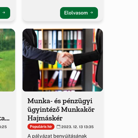
m
Elolvasom
Munka- és pénzügyi
ügyintéző Munkakör
tak
Hajmáskér
z
Populáris hír
8:25
2023. 12. 13 13:35
A pályázat benyújtásának