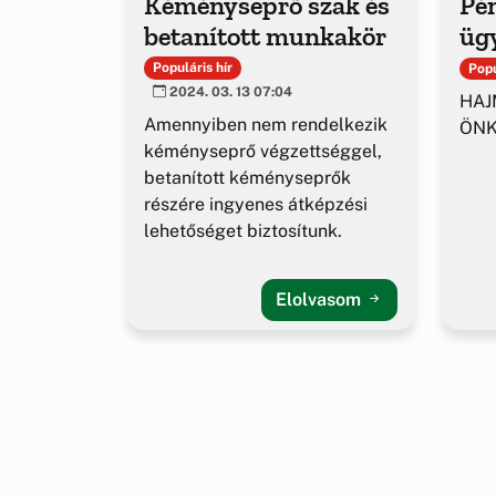
Kéményseprő szak és
Pé
betanított munkakör
üg
Populáris hír
Popu
2024. 03. 13 07:04
HAJ
Amennyiben nem rendelkezik
ÖNK
kéményseprő végzettséggel,
betanított kéményseprők
részére ingyenes átképzési
lehetőséget biztosítunk.
Elolvasom