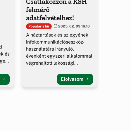
Csatlakozzon a KSH
felmérő
adatfelvételhez!
Populáris hír
2025. 02. 09 16:10
A háztartások és az egyének
infokommunikációseszköz-
i
használatára irányuló,
ek és
évenként egyszeri alkalommal
égek
végrehajtott lakossági
felmérés
m
Elolvasom