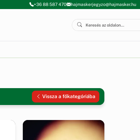
+36 88 587 470
hajmaskerjegyzo@hajmasker.hu
Vissza a főkategóriába