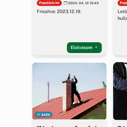
Populáris hír
Popu
2024. 04. 10 15:43
Frissítve: 2023.12.19.
Letö
hull
Elolvasom
3420