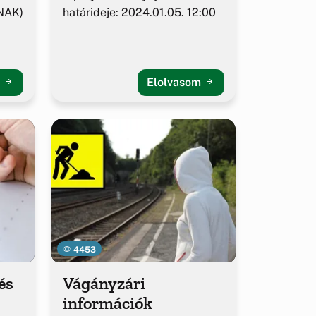
NAK)
határideje: 2024.01.05. 12:00
m
Elolvasom
4453
és
Vágányzári
információk