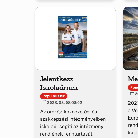
Jelentkezz
Me
Iskolaőrnek
Popu
20
Populáris hír
2023
2023. 08. 08 08:02
a V
Az ország köznevelési és
Euró
szakképzési intézményeiben
ren
iskolaőr segíti az intézmény
kap
rendjének fenntartását.