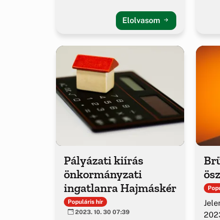
Elolvasom
Pályázati kiírás
Brü
önkormányzati
ös
ingatlanra Hajmáskér
Popu
Jele
Populáris hír
2023. 10. 30 07:39
202