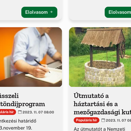
Elolvasom
Elolvaso
sszeli
Útmutató a
ztöndíjprogram
háztartási és a
mezőgazdasági ku
láris hír
2023. 11. 07 08:00
új szabályozásáho
ntkezési határidő
Populáris hír
2023. 11. 07 0
3.november 19.
Az útmutatót a Nemzeti