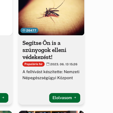
26477
Segítse Ön is a
szúnyogok elleni
védekezést!
Populáris hír
2023. 06. 13 15:26
A felhívást készítette: Nemzeti
Népegészségügyi Központ
m
Elolvasom