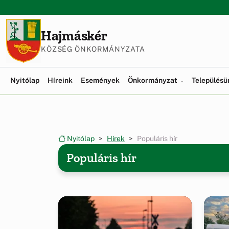
Ugrás a menüre
Ugrás a tartalomra
Hajmáskér
KÖZSÉG ÖNKORMÁNYZATA
Nyitólap
Híreink
Események
Önkormányzat
Település
Nyitólap
Hírek
Populáris hír
Populáris hír