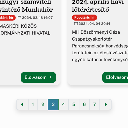
nzügyi-számviteli
2024. április havi
yintéző Munkakör
lőtérértesítő
Populáris hír
láris hír
2024. 03. 18 14:07
2024. 04. 04 20:14
MÁSKÉRI KÖZÖS
MH Böszörményi Géza
ORMÁNYZATI HIVATAL
Csapatgyakorlótér
Parancsnokság honvédség
területein az éleslövészet
egyéb katonai tevékenys
alakulása.
Elolvasom
Elolvaso
1
2
3
4
5
6
7