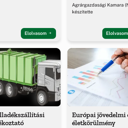
Agrárgazdasági Kamara (
készítette
Elolvasom
Elolvaso
ladékszállítási
Európai jövedelmi 
ékoztató
életkörülmény