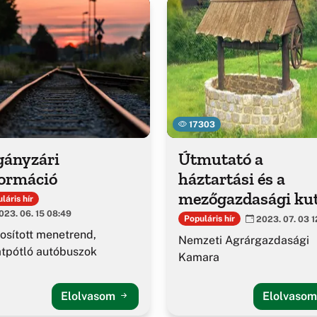
17303
gányzári
Útmutató a
formáció
háztartási és a
mezőgazdasági ku
láris hír
új szabályozásáho
23. 06. 15 08:49
Populáris hír
2023. 07. 03 1
sított menetrend,
Nemzeti Agrárgazdasági
tpótló autóbuszok
Kamara
Elolvasom
Elolvaso