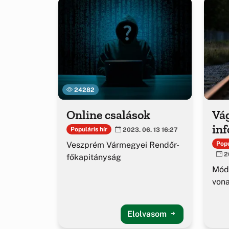
24282
Online csalások
Vá
in
Populáris hír
2023. 06. 13 16:27
Veszprém Vármegyei Rendőr-
Popu
20
főkapitányság
Módo
vona
Elolvasom