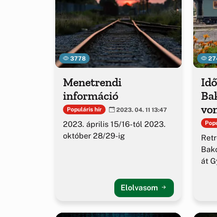
3778
27
Menetrendi
Idő
információ
Bak
von
Populáris hír
2023. 04. 11 13:47
2023. április 15/16-tól 2023.
Popu
október 28/29-ig
Retr
Bako
át G
Elolvasom