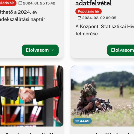
adatfelvétel
láris hír
2024. 01. 25 15:42
lthető a 2024. évi
Populáris hír
2024. 02. 02 09:35
adékszállítási naptár
A Központi Statisztikai Hi
felmérése
Elolvasom
Elolvaso
4449