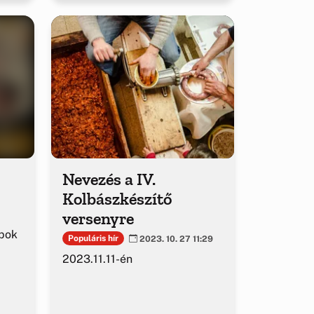
Nevezés a IV.
Kolbászkészítő
versenyre
apok
Populáris hír
2023. 10. 27 11:29
2023.11.11-én