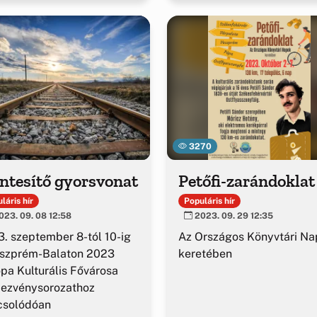
3270
ntesítő gyorsvonat
Petőfi-zarándoklat
láris hír
Populáris hír
23. 09. 08 12:58
2023. 09. 29 12:35
. szeptember 8-tól 10-ig
Az Országos Könyvtári N
eszprém-Balaton 2023
keretében
pa Kulturális Fővárosa
dezvénysorozathoz
csolódóan