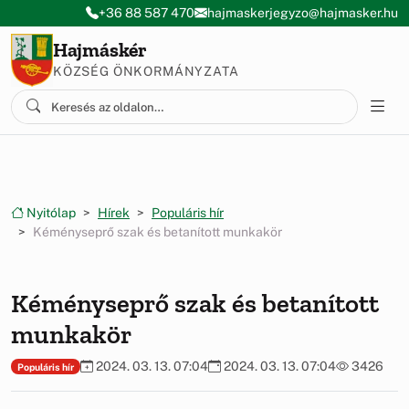
Ugrás a menüre
Ugrás a tartalomra
+36 88 587 470
hajmaskerjegyzo@hajmasker.hu
Hajmáskér
KÖZSÉG ÖNKORMÁNYZATA
Nyitólap
Hírek
Populáris hír
Kéményseprő szak és betanított munkakör
Kéményseprő szak és betanított
munkakör
2024. 03. 13. 07:04
2024. 03. 13. 07:04
3426
Populáris hír