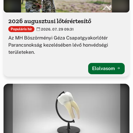
2026 augusztusi lőtérértesítő
Populáris hír
2026. 07. 29 09:31
Az MH Böszörményi Géza Csapatgyakorlótér
Parancsnokság kezelésében lévő honvédségi
területeken.
Elolvasom