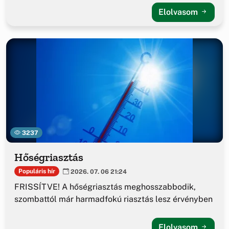
Elolvasom
3237
Hőségriasztás
Populáris hír
2026. 07. 06 21:24
FRISSÍTVE! A hőségriasztás meghosszabbodik,
szombattól már harmadfokú riasztás lesz érvényben
Elolvasom