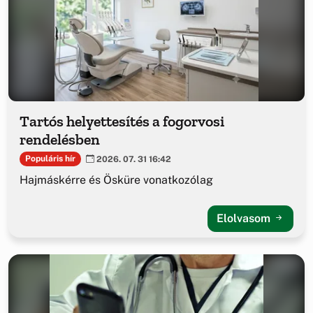
Tartós helyettesítés a fogorvosi
rendelésben
Populáris hír
2026. 07. 31 16:42
Hajmáskérre és Ösküre vonatkozólag
Elolvasom