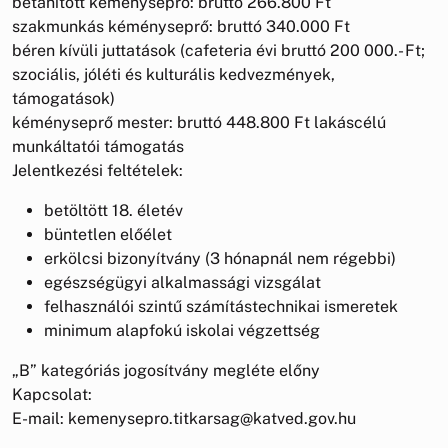
betanított kéményseprő: bruttó 266.800 Ft
szakmunkás kéményseprő: bruttó 340.000 Ft
béren kívüli juttatások (cafeteria évi bruttó 200 000.- Ft;
szociális, jóléti és kulturális kedvezmények,
támogatások)
kéményseprő mester: bruttó 448.800 Ft lakáscélú
munkáltatói támogatás
Jelentkezési feltételek:
betöltött 18. életév
büntetlen előélet
erkölcsi bizonyítvány (3 hónapnál nem régebbi)
egészségügyi alkalmassági vizsgálat
felhasználói szintű számítástechnikai ismeretek
minimum alapfokú iskolai végzettség
„B” kategóriás jogosítvány megléte előny
Kapcsolat:
E-mail: kemenysepro.titkarsag@katved.gov.hu