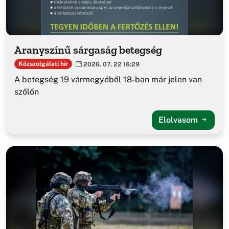
Aranyszínű sárgaság betegség
Közszolgálati hír
2026. 07. 22 16:29
A betegség 19 vármegyéből 18-ban már jelen van
szőlőn
Elolvasom