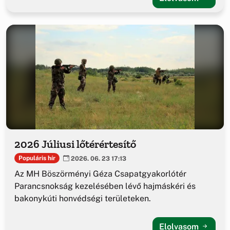
2026 Júliusi lőtérértesítő
Populáris hír
2026. 06. 23 17:13
Az MH Böszörményi Géza Csapatgyakorlótér
Parancsnokság kezelésében lévő hajmáskéri és
bakonykúti honvédségi területeken.
Elolvasom