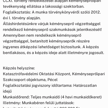
CCXI. törvény rendelkezései alapján kéményseprőipari
tevékenység ellátása a lakossági szektorban.
Foglalkoztatás: A munka törvénykönyvéről szóló 2012.
évi I. törvény alapján.
Álláshirdetésünkre várjuk kéményseprő végzettséggel
rendelkező kéményseprő szakmunkások jelentkezését!
Amennyiben nem rendelkezik kéményseprő
végzettséggel, betanított kéményseprők részére
ingyenes átképzési lehetőséget biztosítunk. A képzés
bentlakásos, és a képzés ideje alatt illetményre jogosult.
Képzés helyszíne:
Katasztrófavédelmi Oktatási Központ, Kéményseprőipari
Szakcsoport objektuma, Pécel
Foglalkoztatási jogviszony időtartama: Határozatlan
idejű
Munkaidőrend: Teljes munkaidő (4 havi munkaidőkeret)
Illetmény: Munkabéren felüli juttatások: