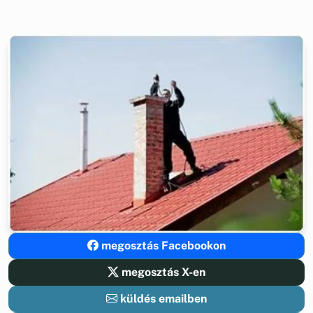
megosztás Facebookon
megosztás X-en
küldés emailben