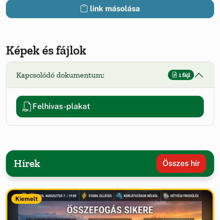
link másolása
Képek és fájlok
Kapcsolódó dokumentum:
1 fájl
Felhivas-plakat
Hírek
Összes hír
Kiemelt