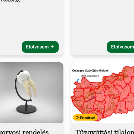
Elolvasom
Elolvaso
Frissítve!
orvosi rendelés
Tűzgyújtási tilalo