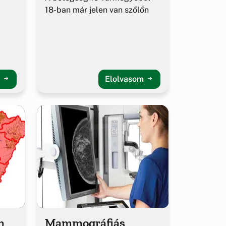
18-ban már jelen van szőlőn
m
Elolvasom
m
Mammográfiás