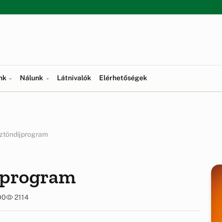
ünk
Nálunk
Látnivalók
Elérhetőségek
sztöndíjprogram
íjprogram
00
2114