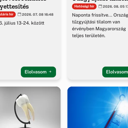
yettesítés
Hatósági hír
2026. 08. 05 1
Naponta frissítve... Orszá
láris hír
2026. 07. 08 16:48
tűzgyújtási tilalom van
. július 13-24. között
érvényben Magyarország
teljes területén.
Elolvasom
Elolvaso