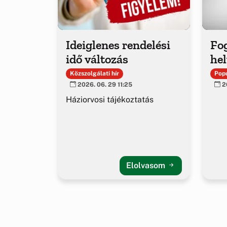
Ideiglenes rendelési
Fo
idő változás
hel
Közszolgálati hír
Popu
2026. 06. 29 11:25
20
Háziorvosi tájékoztatás
Elolvasom