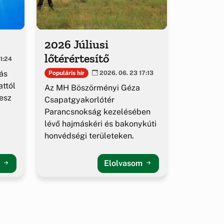
2026 Júliusi
lőtérértesítő
1:24
ás
Populáris hír
2026. 06. 23 17:13
ttól
Az MH Böszörményi Géza
esz
Csapatgyakorlótér
Parancsnokság kezelésében
lévő hajmáskéri és bakonykúti
honvédségi területeken.
m
Elolvasom