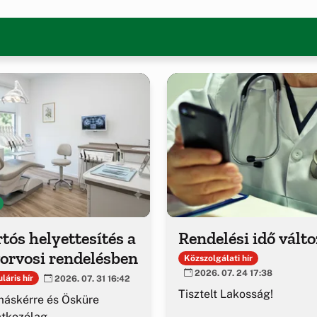
tós helyettesítés a
Rendelési idő vált
orvosi rendelésben
Közszolgálati hír
2026. 07. 24 17:38
láris hír
2026. 07. 31 16:42
Tisztelt Lakosság!
áskérre és Ösküre
atkozólag