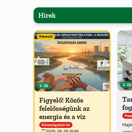
Hírek
Kiemelt
Új!
Új!
Tar
Figyelő! Közös
fog
felelősségünk az
energia és a víz
Popu
Hajm
Közszolgálati hír
von
2026. 08. 06 18:48