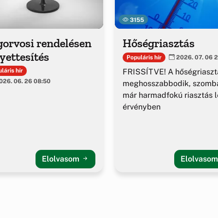
3155
gorvosi rendelésen
Hőségriasztás
yettesítés
Populáris hír
2026. 07. 06 2
FRISSÍTVE! A hőségriaszt
láris hír
26. 06. 26 08:50
meghosszabbodik, szomba
már harmadfokú riasztás l
érvényben
Elolvasom
Elolvaso