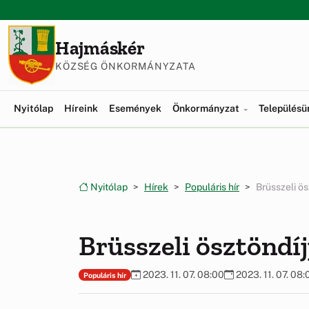
Ugrás a menüre
Ugrás a tartalomra
Hajmáskér
KÖZSÉG ÖNKORMÁNYZATA
Nyitólap
Híreink
Események
Önkormányzat
Település
Nyitólap
Hírek
Populáris hír
Brüsszeli ö
Brüsszeli ösztönd
2023. 11. 07. 08:00
2023. 11. 07. 08:
Populáris hír