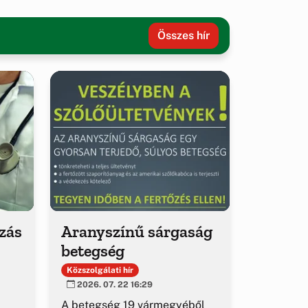
Összes hír
ozás
Aranyszínű sárgaság
betegség
Közszolgálati hír
2026. 07. 22 16:29
A betegség 19 vármegyéből