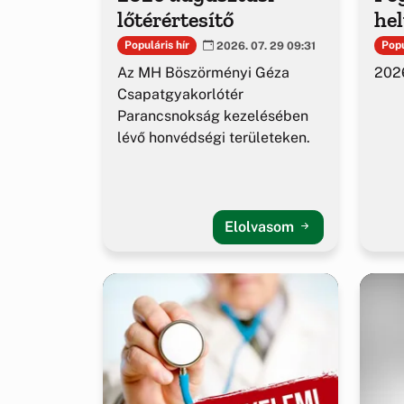
lőtérértesítő
hel
Populáris hír
Popu
2026. 07. 29 09:31
Az MH Böszörményi Géza
2026
Csapatgyakorlótér
Parancsnokság kezelésében
lévő honvédségi területeken.
Elolvasom