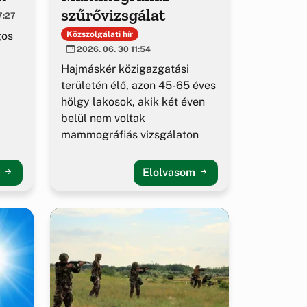
szűrővizsgálat
7:27
gos
Közszolgálati hír
2026. 06. 30 11:54
Hajmáskér közigazgatási
területén élő, azon 45-65 éves
hölgy lakosok, akik két éven
belül nem voltak
mammográfiás vizsgálaton
m
Elolvasom