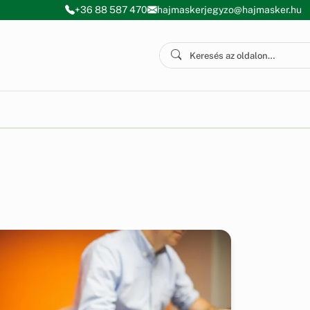
+36 88 587 470
hajmaskerjegyzo@hajmasker.hu