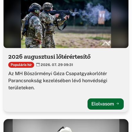
2026 augusztusi lőtérértesítő
Populáris hír
2026. 07. 29 09:31
Az MH Böszörményi Géza Csapatgyakorlótér
Parancsnokság kezelésében lévő honvédségi
területeken.
Elolvasom