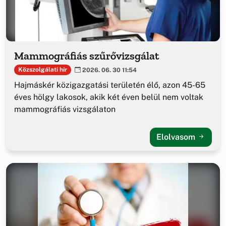
Mammográfiás szűrővizsgálat
Közszolgálati hír
2026. 06. 30 11:54
Hajmáskér közigazgatási területén élő, azon 45-65
éves hölgy lakosok, akik két éven belül nem voltak
mammográfiás vizsgálaton
Elolvasom