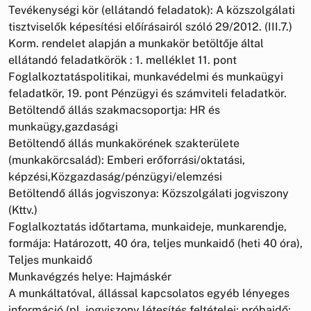
Tevékenységi kör (ellátandó feladatok): A közszolgálati
tisztviselők képesítési előírásairól szóló 29/2012. (III.7.)
Korm. rendelet alapján a munkakör betöltője által
ellátandó feladatkörök : 1. melléklet 11. pont
Foglalkoztatáspolitikai, munkavédelmi és munkaügyi
feladatkör, 19. pont Pénzügyi és számviteli feladatkör.
Betöltendő állás szakmacsoportja: HR és
munkaügy,gazdasági
Betöltendő állás munkakörének szakterülete
(munkakörcsalád): Emberi erőforrási/oktatási,
képzési,Közgazdaság/pénzügyi/elemzési
Betöltendő állás jogviszonya: Közszolgálati jogviszony
(Kttv.)
Foglalkoztatás időtartama, munkaideje, munkarendje,
formája: Határozott, 40 óra, teljes munkaidő (heti 40 óra),
Teljes munkaidő
Munkavégzés helye: Hajmáskér
A munkáltatóval, állással kapcsolatos egyéb lényeges
információ (pl. jogviszony létesítés feltételei; próbaidő;