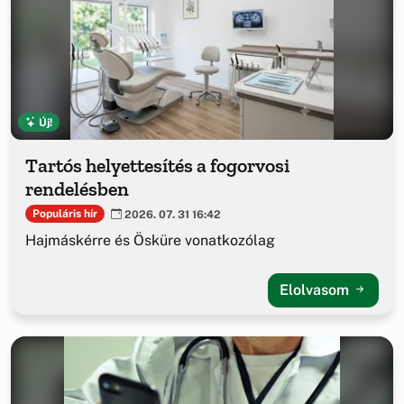
Új!
Tartós helyettesítés a fogorvosi
rendelésben
Populáris hír
2026. 07. 31 16:42
Hajmáskérre és Ösküre vonatkozólag
Elolvasom