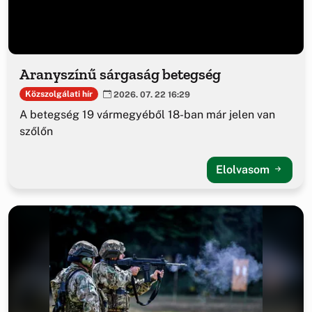
Aranyszínű sárgaság betegség
Közszolgálati hír
2026. 07. 22 16:29
A betegség 19 vármegyéből 18-ban már jelen van
szőlőn
Elolvasom