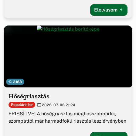
Elolvasom
3183
Hőségriasztás
Populáris hír
2026. 07. 06 21:24
FRISSÍTVE! A hőségriasztás meghosszabbodik,
szombattól már harmadfokú riasztás lesz érvényben