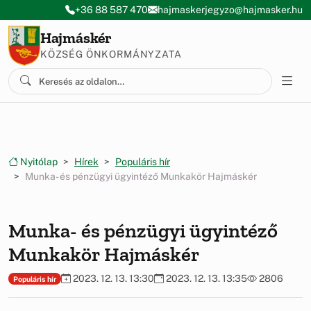
Ugrás a menüre
Ugrás a tartalomra
+36 88 587 470
hajmaskerjegyzo@hajmasker.hu
Hajmáskér
KÖZSÉG ÖNKORMÁNYZATA
Nyitólap
Hírek
Populáris hír
Munka- és pénzügyi ügyintéző Munkakör Hajmáskér
Munka- és pénzügyi ügyintéző
Munkakör Hajmáskér
2023. 12. 13. 13:30
2023. 12. 13. 13:35
2806
Populáris hír