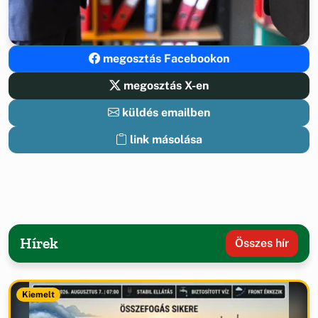
megosztás Facebookon
megosztás X-en
küldés emailben
link másolása
Hírek
Összes hír
Kiemelt