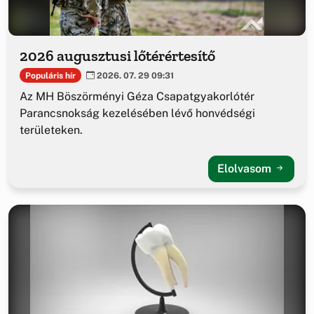
2026 augusztusi lőtérértesítő
Populáris hír
2026. 07. 29 09:31
Az MH Böszörményi Géza Csapatgyakorlótér
Parancsnokság kezelésében lévő honvédségi
területeken.
Elolvasom