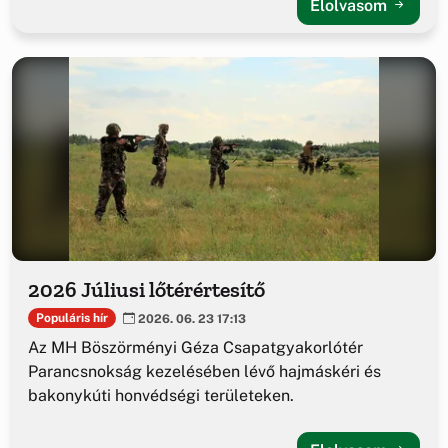
Elolvasom
2026 Júliusi lőtérértesítő
Populáris hír
2026. 06. 23 17:13
Az MH Böszörményi Géza Csapatgyakorlótér
Parancsnokság kezelésében lévő hajmáskéri és
bakonykúti honvédségi területeken.