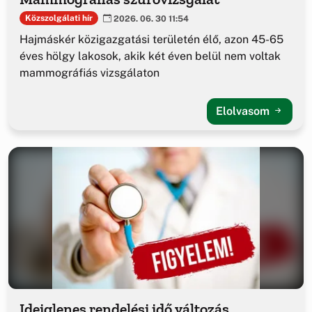
Közszolgálati hír
2026. 06. 30 11:54
Hajmáskér közigazgatási területén élő, azon 45-65
éves hölgy lakosok, akik két éven belül nem voltak
mammográfiás vizsgálaton
Elolvasom
Ideiglenes rendelési idő változás