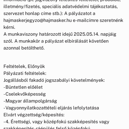
illetmény/fizetés, speciális adatvédelmi tájékoztatás,
szervezet honlap címe stb.): A pályázatot a
hajmaskerjegyzo@hajmasker.hu e-mailcímre szeretnénk
kérni.
A munkaviszony határozott idejű 2025.05.14. napjáig
szól. A munkakör a pályázat elbírálását követően
azonnal betölthető.
Feltételek, Előnyök
Pályázati feltételek:
Jogállásból fakadó jogszabályi követelmények:
- Büntetlen előélet
- Cselekvőképesség
- Magyar állampolgárság
- Vagyonnyilatkozattételi eljárás lefolytatása
Elvárt végzettség/képesítés:
- 4. Érettségi, vagy középfokú szakképesítés vagy
szakképesítés-ráépülés felső középfokú