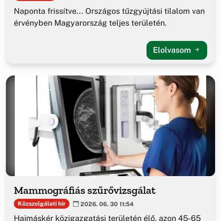
Naponta frissítve... Országos tűzgyújtási tilalom van
érvényben Magyarország teljes területén.
Elolvasom
Mammográfiás szűrővizsgálat
Közszolgálati hír
2026. 06. 30 11:54
Hajmáskér közigazgatási területén élő, azon 45-65