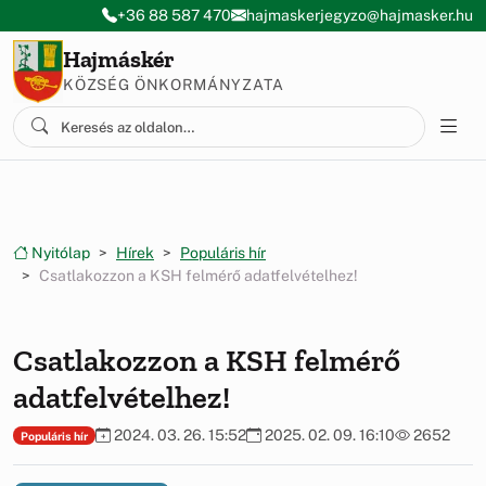
Ugrás a menüre
Ugrás a tartalomra
+36 88 587 470
hajmaskerjegyzo@hajmasker.hu
Hajmáskér
KÖZSÉG ÖNKORMÁNYZATA
Nyitólap
Hírek
Populáris hír
Csatlakozzon a KSH felmérő adatfelvételhez!
Csatlakozzon a KSH felmérő
adatfelvételhez!
2024. 03. 26. 15:52
2025. 02. 09. 16:10
2652
Populáris hír