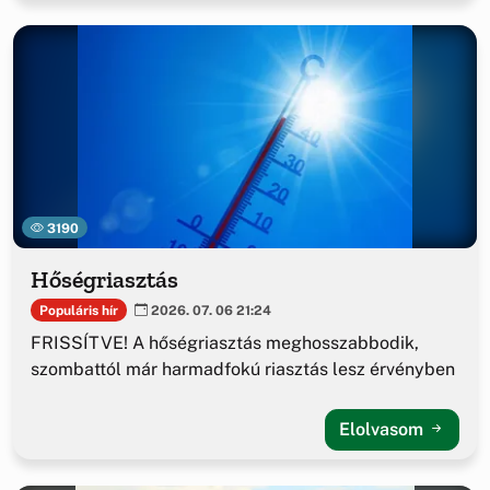
3190
Hőségriasztás
Populáris hír
2026. 07. 06 21:24
FRISSÍTVE! A hőségriasztás meghosszabbodik,
szombattól már harmadfokú riasztás lesz érvényben
Elolvasom