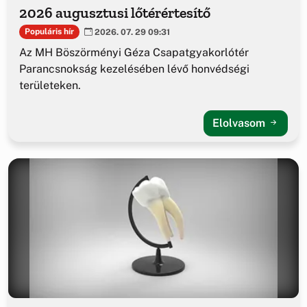
2026 augusztusi lőtérértesítő
Populáris hír
2026. 07. 29 09:31
Az MH Böszörményi Géza Csapatgyakorlótér
Parancsnokság kezelésében lévő honvédségi
területeken.
Elolvasom