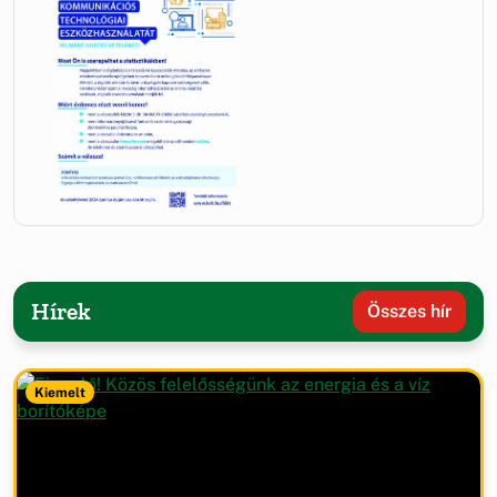
Hírek
Összes hír
Kiemelt