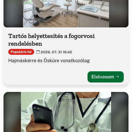
Tartós helyettesítés a fogorvosi
rendelésben
Populáris hír
2026. 07. 31 16:42
Hajmáskérre és Ösküre vonatkozólag
Elolvasom