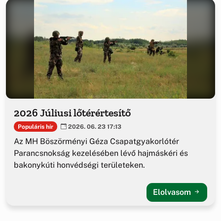
2026 Júliusi lőtérértesítő
Populáris hír
2026. 06. 23 17:13
Az MH Böszörményi Géza Csapatgyakorlótér
Parancsnokság kezelésében lévő hajmáskéri és
bakonykúti honvédségi területeken.
Elolvasom