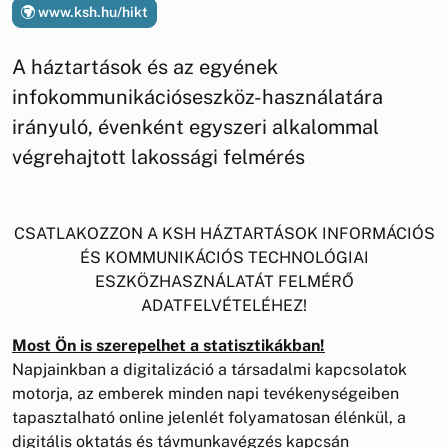
www.ksh.hu/hikt
A háztartások és az egyének
infokommunikációseszköz-használatára
irányuló, évenként egyszeri alkalommal
végrehajtott lakossági felmérés
CSATLAKOZZON A KSH HÁZTARTÁSOK INFORMÁCIÓS
ÉS KOMMUNIKÁCIÓS TECHNOLÓGIAI
ESZKÖZHASZNÁLATÁT FELMÉRŐ
ADATFELVÉTELÉHEZ!
Most Ön is szerepelhet a statisztikákban!
Napjainkban a digitalizáció a társadalmi kapcsolatok
motorja, az emberek minden napi tevékenységeiben
tapasztalható online jelenlét folyamatosan élénkül, a
digitális oktatás és távmunkavégzés kapcsán