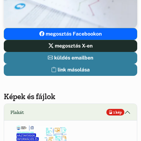
megosztás Facebookon
megosztás X-en
küldés emailben
link másolása
Képek és fájlok
Plakát
1 kép