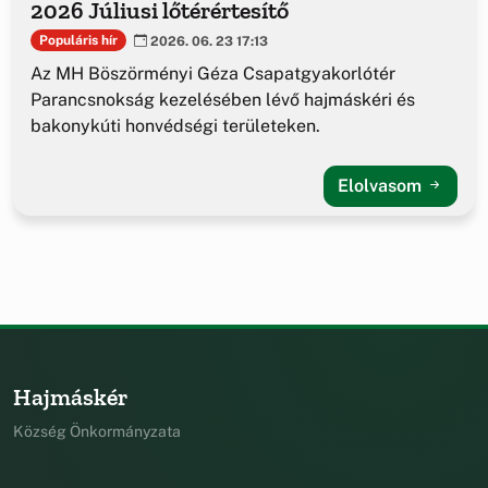
2026 Júliusi lőtérértesítő
Populáris hír
2026. 06. 23 17:13
Az MH Böszörményi Géza Csapatgyakorlótér
Parancsnokság kezelésében lévő hajmáskéri és
bakonykúti honvédségi területeken.
Elolvasom
Hajmáskér
Község Önkormányzata