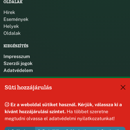
OLDALAK
Hírek
Események
Helyek
Oldalak
KIEGÉSZÍTÉS
Impresszum
Szerzői jogok
Adatvédelem
KAPCSOLAT
Süti hozzájárulás
+36 88 587 470
hajmaskerjegyzo@hajmasker.hu
Ez a weboldal sütiket használ. Kérjük, válassza ki a
8192 Hajmáskér, Kossuth Lajos u. 31.
kívánt hozzájárulási szintet.
Ha többet szeretne
megtudni olvassa el adatvédelmi nyilatkozatunkat!