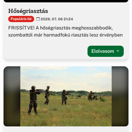
Hőségriasztás
Populáris hír
2026. 07. 06 21:24
FRISSÍTVE! A hőségriasztás meghosszabbodik,
szombattól már harmadfokú riasztás lesz érvényben
Elolvasom