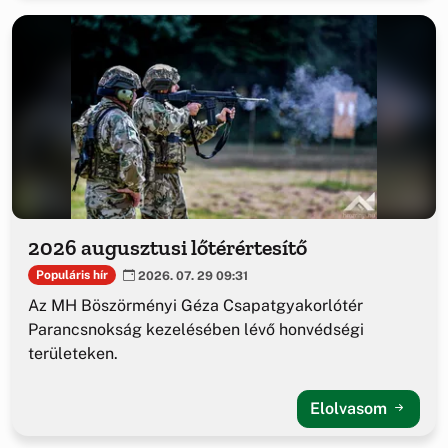
2026 augusztusi lőtérértesítő
Populáris hír
2026. 07. 29 09:31
Az MH Böszörményi Géza Csapatgyakorlótér
Parancsnokság kezelésében lévő honvédségi
területeken.
Elolvasom