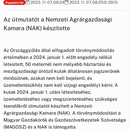
2023. 11. 07. 08:24
2023. 11. 07. 08:25
2915
Populáris hír
Az útmutatót a Nemzeti Agrárgazdasági
Kamara (NAK) készítette
Az Országgyűlés által elfogadott törvénymódosítás
értelmében a 2024. január 1. előtt engedély nélkül
létesített, 50 méternél nem mélyebb háztartási és
mezőgazdasági öntöző kutak általánosan jogszerűnek
minősülnek, azokat nem kell bejelenti, és
üzemeltetésükhöz nem kell vízjogi engedélyt kérni. A
kutak 2024. január 1. utáni létesítéséhez,
üzemeltetéséhez vagy megszüntetéséhez szükséges
teendőkről útmutatót készített a Nemzeti
Agrárgazdasági Kamara (NAK). A törvénymódosítást a
Magyar Gazdakörök és Gazdaszövetkezetek Szövetsége
(MAGOSZ) és a NAK is támogatta.