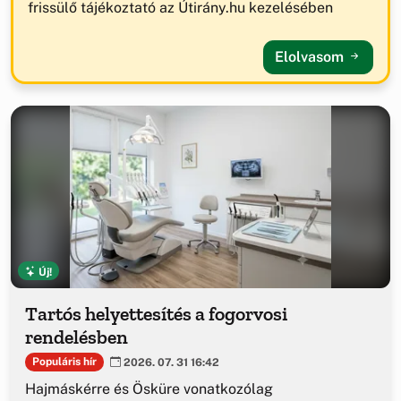
frissülő tájékoztató az Útirány.hu kezelésében
Elolvasom
Új!
Tartós helyettesítés a fogorvosi
rendelésben
Populáris hír
2026. 07. 31 16:42
Hajmáskérre és Ösküre vonatkozólag