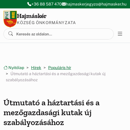
Ugrás a menüre
Ugrás a tartalomra
+36 88 587 470
hajmaskerjegyzo@hajmasker.hu
Hajmáskér
KÖZSÉG ÖNKORMÁNYZATA
Nyitólap
Hírek
Populáris hír
Útmutató a háztartási és a mezőgazdasági kutak új
szabályozásához
Útmutató a háztartási és a
mezőgazdasági kutak új
szabályozásához