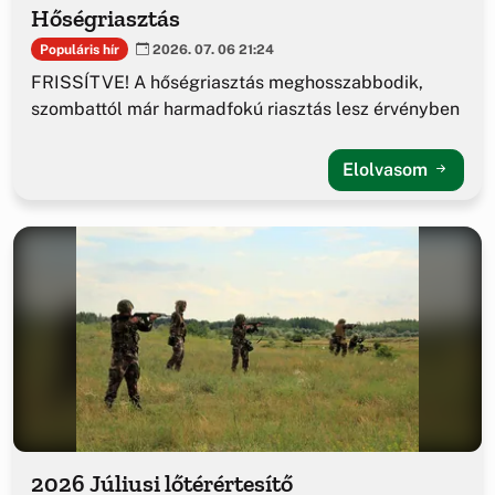
Hőségriasztás
Populáris hír
2026. 07. 06 21:24
FRISSÍTVE! A hőségriasztás meghosszabbodik,
szombattól már harmadfokú riasztás lesz érvényben
Elolvasom
2026 Júliusi lőtérértesítő