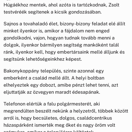
Húgáékhoz mentek, ahol azóta is tartózkodnak, Zsolt
testvéréék segítenek a kicsik gondozásában.
Sajnos a tovahaladó élet, bizony-bizony feladat elé állít
minket ilyenkor is, amikor a fájdalom nem enged
gondolkodni, vajon, hogyan tudnak tovább menni a
dolgok, ilyenkor bármilyen segítség mankóként talál
ránk, ilyenkor kell, hogy embertársaink mellé álljunk és
segítsünk lehetőségeinkhez képest.
Bakonykoppány település, szinte azonnal egy
emberként a család mellé állt. A helyi boltban
elhelyeztek egy dobozt, amibe pénzt lehet tenni, azt
eljuttatják az özvegyen maradt édesapának.
Telefonon elértük a falu polgármesterét, aki
megrendülten beszélt nekünk a helyzetről, többek között
arról is, hogy becsületes, dolgos, családcentrikus
házaspárként ismerték meg őket és nagy öröm volt