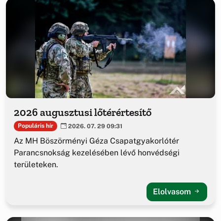
2026 augusztusi lőtérértesítő
Populáris hír
2026. 07. 29 09:31
Az MH Böszörményi Géza Csapatgyakorlótér
Parancsnokság kezelésében lévő honvédségi
területeken.
Elolvasom