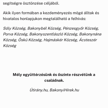
segítségre ösztönzése céljából.
Akik ilyen formában a kezdeményezés mögé álltak és
hivatalos honlapjukon megtalálható a felhívás:
Sóly Község, Bakonybél Község, Pénzesgyőr Község,
Porva Község, Bakonyszentlászló Község, Bakonynána
Község, Öskü Község, Hajmáskér Község, Ácsteszér
Község
Mély együttérzésünk és őszinte részvétünk a
családnak.
Útirány.hu, BakonyiHírek.hu