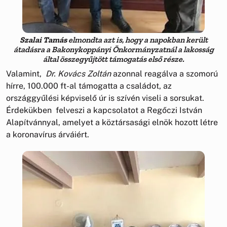
Szalai Tamás
elmondta azt is, hogy a napokban került
átadásra a Bakonykoppányi Önkormányzatnál a lakosság
által összegyűjtött támogatás első része.
Valamint,
Dr. Kovács Zoltán
azonnal reagálva a szomorú
hírre, 100.000 ft-al támogatta a családot, az
országgyűlési képviselő úr is szívén viseli a sorsukat.
Érdekükben felveszi a kapcsolatot a Regőczi István
Alapítvánnyal, amelyet a köztársasági elnök hozott létre
a koronavírus árváiért.