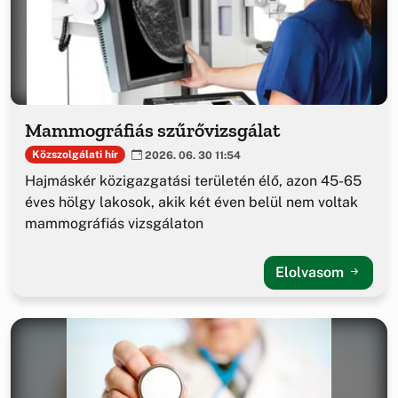
Mammográfiás szűrővizsgálat
Közszolgálati hír
2026. 06. 30 11:54
Hajmáskér közigazgatási területén élő, azon 45-65
éves hölgy lakosok, akik két éven belül nem voltak
mammográfiás vizsgálaton
Elolvasom