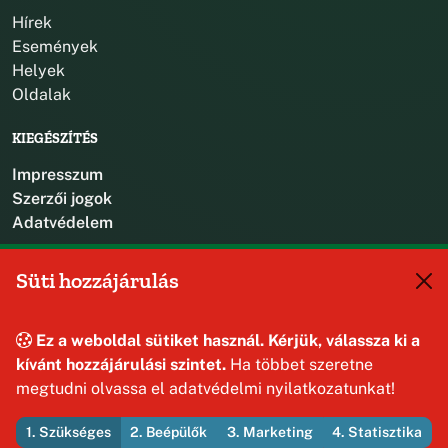
Hírek
Események
Helyek
Oldalak
KIEGÉSZÍTÉS
Impresszum
Szerzői jogok
Adatvédelem
KAPCSOLAT
Süti hozzájárulás
+36 88 587 470
hajmaskerjegyzo@hajmasker.hu
Ez a weboldal sütiket használ. Kérjük, válassza ki a
8192 Hajmáskér, Kossuth Lajos u. 31.
kívánt hozzájárulási szintet.
Ha többet szeretne
megtudni olvassa el adatvédelmi nyilatkozatunkat!
1. Szükséges
2. Beépülők
3. Marketing
4. Statisztika
© 2026 Hajmáskér Község Önkormányzata — Minden jog