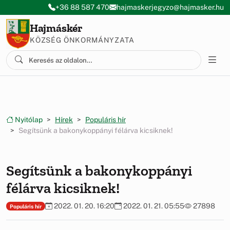
Ugrás a menüre
Ugrás a tartalomra
+36 88 587 470
hajmaskerjegyzo@hajmasker.hu
Hajmáskér
KÖZSÉG ÖNKORMÁNYZATA
Nyitólap
Hírek
Populáris hír
Segítsünk a bakonykoppányi félárva kicsiknek!
Segítsünk a bakonykoppányi
félárva kicsiknek!
2022. 01. 20. 16:20
2022. 01. 21. 05:55
27898
Populáris hír