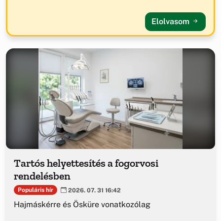
Elolvasom
Tartós helyettesítés a fogorvosi
rendelésben
Populáris hír
2026. 07. 31 16:42
Hajmáskérre és Ösküre vonatkozólag