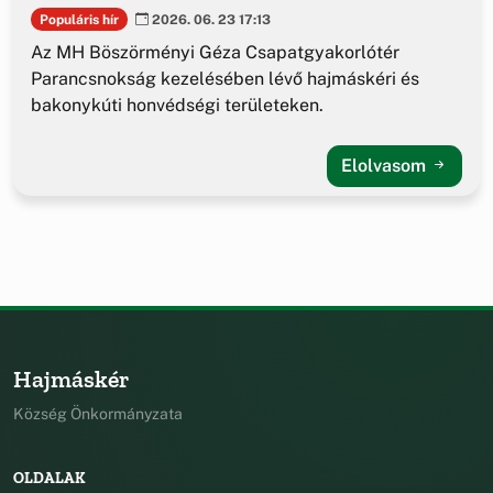
Populáris hír
2026. 06. 23 17:13
Az MH Böszörményi Géza Csapatgyakorlótér
Parancsnokság kezelésében lévő hajmáskéri és
bakonykúti honvédségi területeken.
Elolvasom
Hajmáskér
Község Önkormányzata
OLDALAK