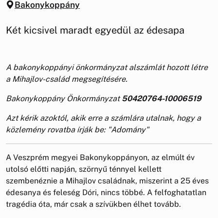
Bakonykoppány
Két kicsivel maradt egyedül az édesapa
A bakonykoppányi önkormányzat alszámlát hozott létre
a Mihajlov-család megsegítésére.
Bakonykoppány Önkormányzat
50420764-10006519
Azt kérik azoktól, akik erre a számlára utalnak, hogy a
közlemény rovatba írják be: "Adomány"
A Veszprém megyei Bakonykoppányon, az elmúlt év
utolsó előtti napján, szörnyű ténnyel kellett
szembenéznie a Mihajlov családnak, miszerint a 25 éves
édesanya és feleség Dóri, nincs többé. A felfoghatatlan
tragédia óta, már csak a szívükben élhet tovább.