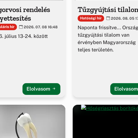
orvosi rendelés
Tűzgyújtási tilalo
yettesítés
Hatósági hír
2026. 08. 05 1
Naponta frissítve... Orszá
láris hír
2026. 07. 08 16:48
tűzgyújtási tilalom van
. július 13-24. között
érvényben Magyarország
teljes területén.
Elolvasom
Elolvaso