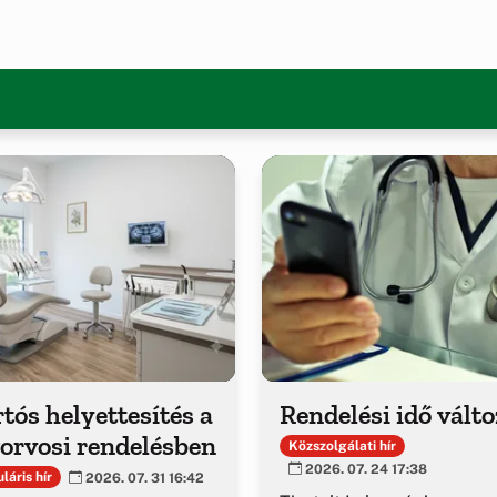
tós helyettesítés a
Rendelési idő vált
orvosi rendelésben
Közszolgálati hír
2026. 07. 24 17:38
láris hír
2026. 07. 31 16:42