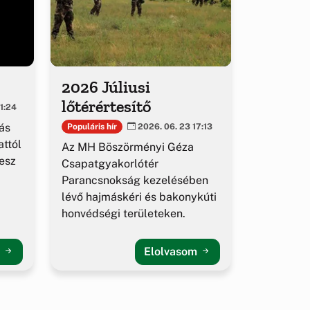
2026 Júliusi
lőtérértesítő
1:24
ás
Populáris hír
2026. 06. 23 17:13
ttól
Az MH Böszörményi Géza
esz
Csapatgyakorlótér
Parancsnokság kezelésében
lévő hajmáskéri és bakonykúti
honvédségi területeken.
m
Elolvasom