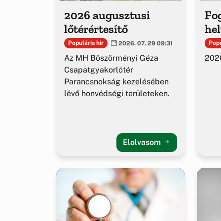
2026 augusztusi
Fog
lőtérértesítő
hel
Populáris hír
Popu
2026. 07. 29 09:31
Az MH Böszörményi Géza
2026
Csapatgyakorlótér
Parancsnokság kezelésében
lévő honvédségi területeken.
Elolvasom