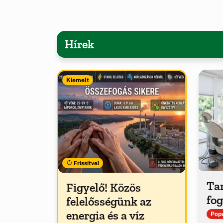
Hírek
Kiemelt
Frissítve!
Tar
Figyelő! Közös
fog
felelősségünk az
energia és a víz
Popu