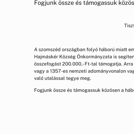
Fogjunk össze és támogassuk közöse
Tisz
A szomszéd országban folyó háború miatt em
Hajmáskér Község Önkormányzata is segíteni 
összefogást 200.000,- Ft-tal támogatja. Arra
vagy a 1357-es nemzeti adományvonalon v
való utalással tegye meg.
Fogjunk össze és támogassuk közösen a hábo