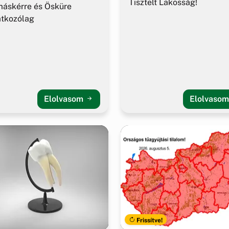
Tisztelt Lakosság!
áskérre és Ösküre
atkozólag
Elolvasom
Elolvaso
Frissítve!