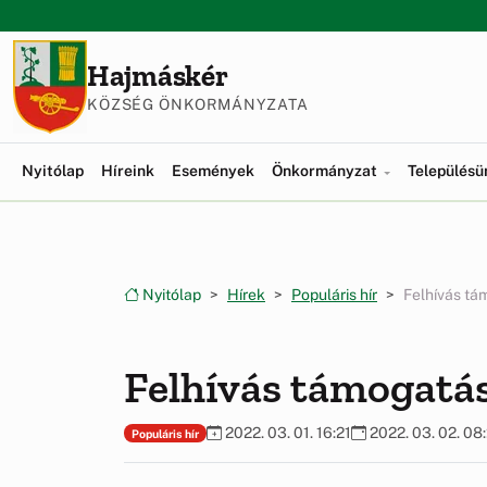
Ugrás a menüre
Ugrás a tartalomra
Hajmáskér
KÖZSÉG ÖNKORMÁNYZATA
Nyitólap
Híreink
Események
Önkormányzat
Település
Nyitólap
Hírek
Populáris hír
Felhívás tá
Felhívás támogatás
2022. 03. 01. 16:21
2022. 03. 02. 08
Populáris hír