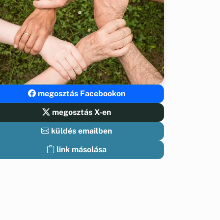
megosztás Facebookon
megosztás X-en
küldés emailben
link másolása