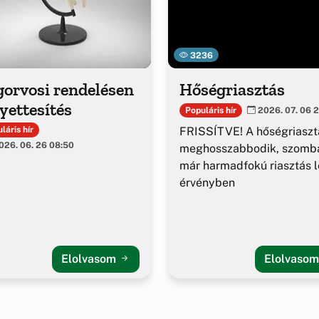
3236
gorvosi rendelésen
Hőségriasztás
yettesítés
Populáris hír
2026. 07. 06 2
FRISSÍTVE! A hőségriaszt
láris hír
26. 06. 26 08:50
meghosszabbodik, szomba
már harmadfokú riasztás l
érvényben
Elolvasom
Elolvaso