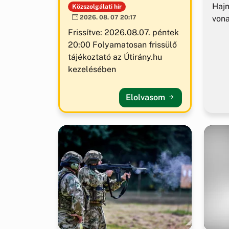
Hajm
Közszolgálati hír
von
2026. 08. 07 20:17
Frissítve: 2026.08.07. péntek
20:00 Folyamatosan frissülő
tájékoztató az Útirány.hu
kezelésében
Elolvasom