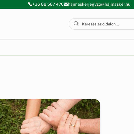
+36 88 587 470
hajmaskerjegyzo@hajmasker.hu