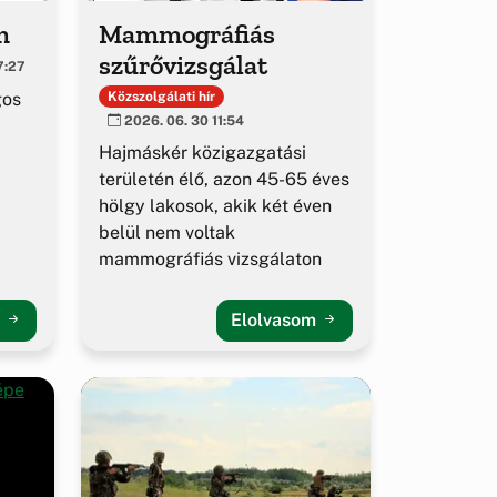
m
Mammográfiás
szűrővizsgálat
7:27
gos
Közszolgálati hír
2026. 06. 30 11:54
Hajmáskér közigazgatási
területén élő, azon 45-65 éves
hölgy lakosok, akik két éven
belül nem voltak
mammográfiás vizsgálaton
m
Elolvasom