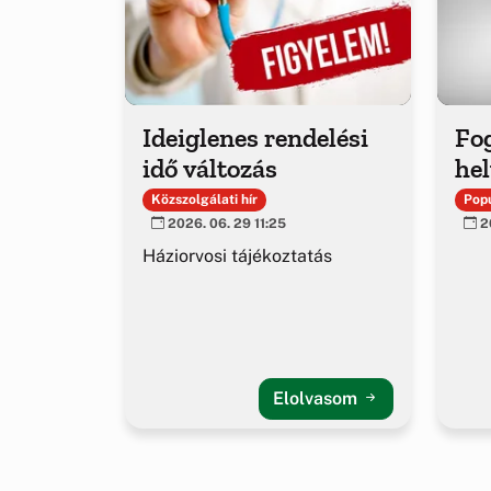
Ideiglenes rendelési
Fo
idő változás
hel
Közszolgálati hír
Popu
2026. 06. 29 11:25
20
Háziorvosi tájékoztatás
Elolvasom