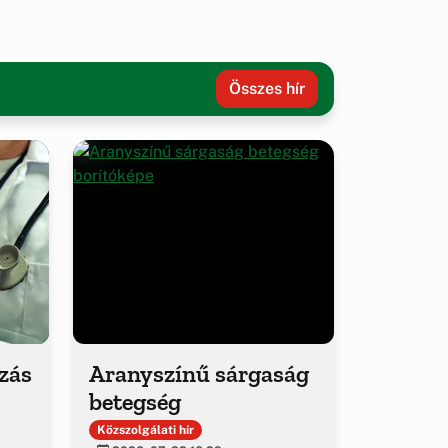
Összes hír
ozás
Aranyszínű sárgaság
betegség
Közszolgálati hír