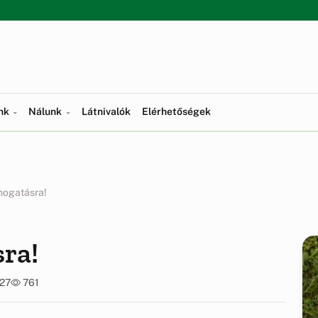
ünk
Nálunk
Látnivalók
Elérhetőségek
mogatásra!
ra!
:27
761