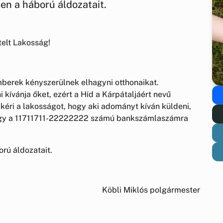
n a háború áldozatait.
telt Lakosság!
berek kényszerülnek elhagyni otthonaikat.
kívánja őket, ezért a Híd a Kárpátaljáért nevű
 kéri a lakosságot, hogy aki adományt kíván küldeni,
agy a 11711711-22222222 számú bankszámlaszámra
rú áldozatait.
Köbli Miklós polgármester