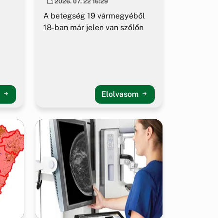
2026. 07. 22 16:29
A betegség 19 vármegyéből
18-ban már jelen van szőlőn
m
Elolvasom