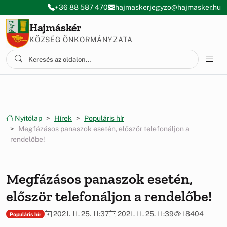
Ugrás a menüre
Ugrás a tartalomra
+36 88 587 470
hajmaskerjegyzo@hajmasker.hu
Hajmáskér
KÖZSÉG ÖNKORMÁNYZATA
Nyitólap
Hírek
Populáris hír
Megfázásos panaszok esetén, először telefonáljon a
rendelőbe!
Megfázásos panaszok esetén,
először telefonáljon a rendelőbe!
2021. 11. 25. 11:37
2021. 11. 25. 11:39
18404
Populáris hír