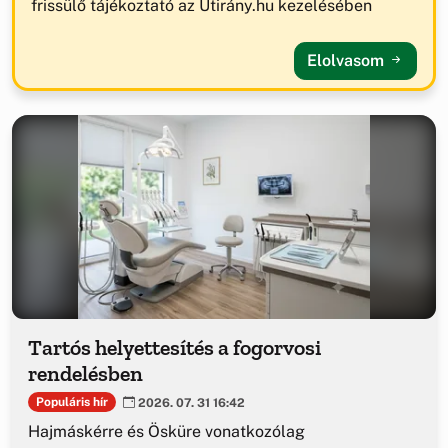
frissülő tájékoztató az Útirány.hu kezelésében
Elolvasom
Tartós helyettesítés a fogorvosi
rendelésben
Populáris hír
2026. 07. 31 16:42
Hajmáskérre és Ösküre vonatkozólag