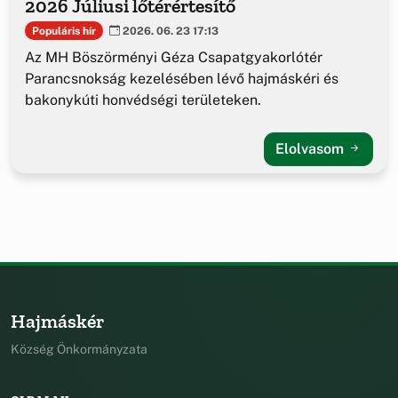
2026 Júliusi lőtérértesítő
Populáris hír
2026. 06. 23 17:13
Az MH Böszörményi Géza Csapatgyakorlótér
Parancsnokság kezelésében lévő hajmáskéri és
bakonykúti honvédségi területeken.
Elolvasom
Hajmáskér
Község Önkormányzata