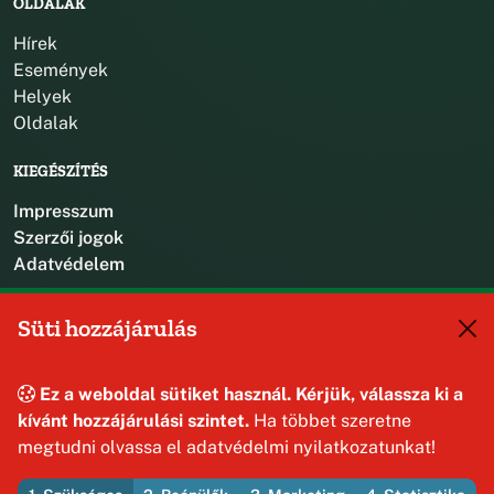
OLDALAK
Hírek
Események
Helyek
Oldalak
KIEGÉSZÍTÉS
Impresszum
Szerzői jogok
Adatvédelem
KAPCSOLAT
Süti hozzájárulás
+36 88 587 470
hajmaskerjegyzo@hajmasker.hu
Ez a weboldal sütiket használ. Kérjük, válassza ki a
8192 Hajmáskér, Kossuth Lajos u. 31.
kívánt hozzájárulási szintet.
Ha többet szeretne
megtudni olvassa el adatvédelmi nyilatkozatunkat!