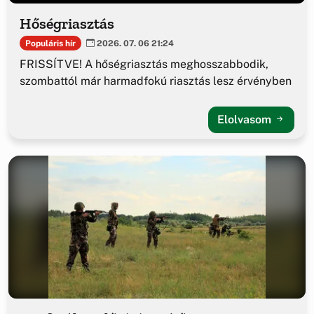
Hőségriasztás
Populáris hír
2026. 07. 06 21:24
FRISSÍTVE! A hőségriasztás meghosszabbodik,
szombattól már harmadfokú riasztás lesz érvényben
Elolvasom