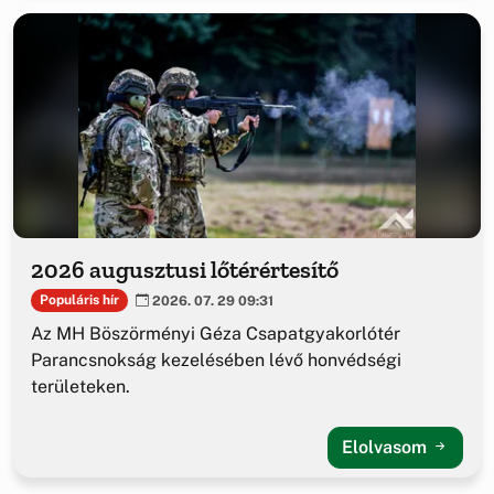
2026 augusztusi lőtérértesítő
Populáris hír
2026. 07. 29 09:31
Az MH Böszörményi Géza Csapatgyakorlótér
Parancsnokság kezelésében lévő honvédségi
területeken.
Elolvasom