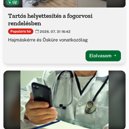
Új!
Tartós helyettesítés a fogorvosi
rendelésben
Populáris hír
2026. 07. 31 16:42
Hajmáskérre és Ösküre vonatkozólag
Elolvasom