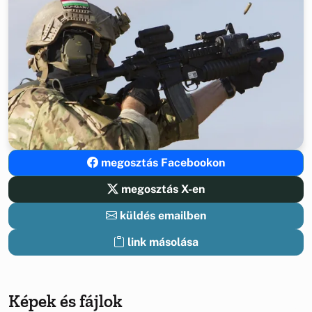
megosztás Facebookon
megosztás X-en
küldés emailben
link másolása
Képek és fájlok