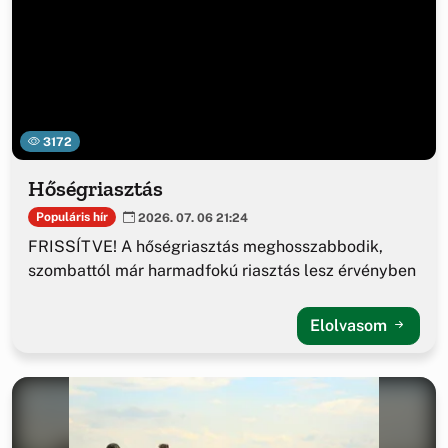
3172
Hőségriasztás
Populáris hír
2026. 07. 06 21:24
FRISSÍTVE! A hőségriasztás meghosszabbodik,
szombattól már harmadfokú riasztás lesz érvényben
Elolvasom