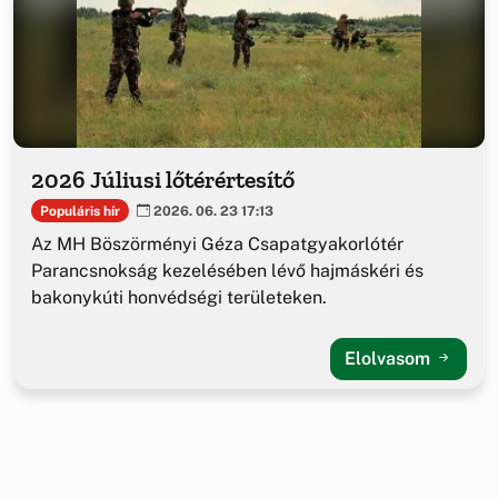
2026 Júliusi lőtérértesítő
Populáris hír
2026. 06. 23 17:13
Az MH Böszörményi Géza Csapatgyakorlótér
Parancsnokság kezelésében lévő hajmáskéri és
bakonykúti honvédségi területeken.
Elolvasom