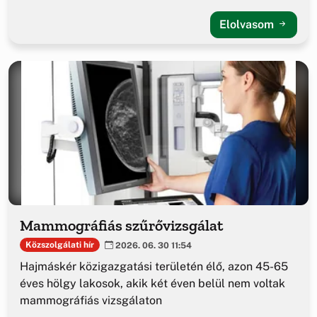
Elolvasom
Mammográfiás szűrővizsgálat
Közszolgálati hír
2026. 06. 30 11:54
Hajmáskér közigazgatási területén élő, azon 45-65
éves hölgy lakosok, akik két éven belül nem voltak
mammográfiás vizsgálaton