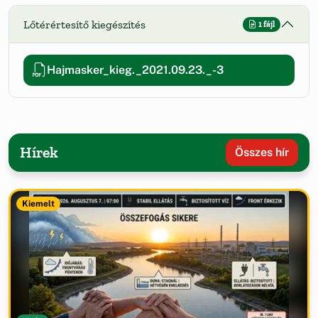
Lőtérértesítő kiegészítés
1 fájl
Hajmasker_kieg._2021.09.23._-3
Hírek
Összes hír
Kiemelt