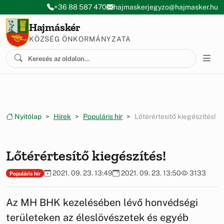
Ugrás a menüre
Ugrás a tartalomra
+36 88 587 470
hajmaskerjegyzo@hajmasker.hu
Hajmáskér
KÖZSÉG ÖNKORMÁNYZATA
Nyitólap
Hírek
Populáris hír
Lőtérértesítő kiegészítés!
Lőtérértesítő kiegészítés!
2021. 09. 23. 13:49
2021. 09. 23. 13:50
3133
Populáris hír
Az MH BHK kezelésében lévő honvédségi
területeken az éleslövészetek és egyéb