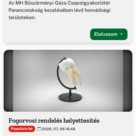
Az MH Böszörményi Géza Csapatgyakorlótér
Parancsnokság kezelésében lévő honvédségi
területeken.
Elolvasom
Fogorvosi rendelés helyettesítés
Populáris hír
2026. 07. 08 16:48