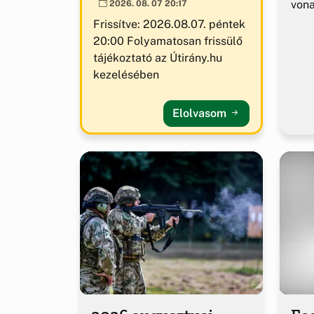
von
2026. 08. 07 20:17
Frissítve: 2026.08.07. péntek
20:00 Folyamatosan frissülő
tájékoztató az Útirány.hu
kezelésében
Elolvasom