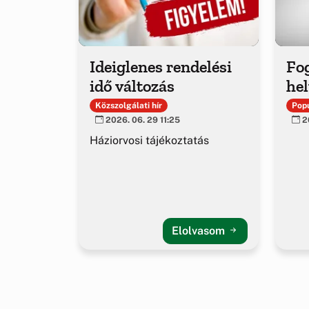
Ideiglenes rendelési
Fo
idő változás
hel
Közszolgálati hír
Popu
2026. 06. 29 11:25
20
Háziorvosi tájékoztatás
Elolvasom