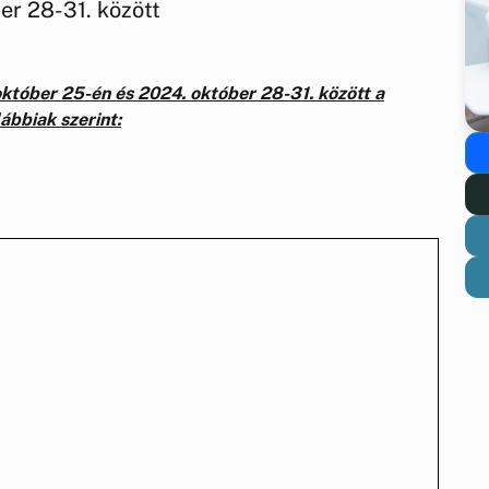
er 28-31. között
október 25-én és 2024. október 28-31. között a
ábbiak szerint: