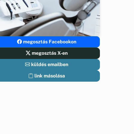
megosztás Facebookon
megosztás X-en
küldés emailben
link másolása