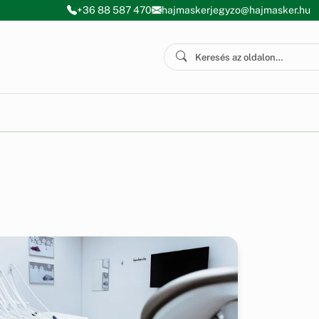
+36 88 587 470
hajmaskerjegyzo@hajmasker.hu