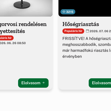
3215
gorvosi rendelésen
Hőségriasztás
yettesítés
Populáris hír
2026. 07. 06 2
FRISSÍTVE! A hőségriaszt
láris hír
26. 06. 26 08:50
meghosszabbodik, szomba
már harmadfokú riasztás l
érvényben
Elolvasom
Elolvaso