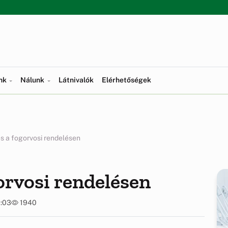
ünk
Nálunk
Látnivalók
Elérhetőségek
és a fogorvosi rendelésen
orvosi rendelésen
9:03
1940