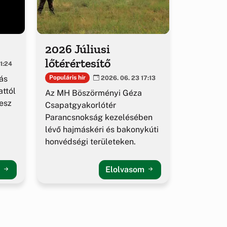
2026 Júliusi
lőtérértesítő
1:24
ás
Populáris hír
2026. 06. 23 17:13
ttól
Az MH Böszörményi Géza
esz
Csapatgyakorlótér
Parancsnokság kezelésében
lévő hajmáskéri és bakonykúti
honvédségi területeken.
m
Elolvasom