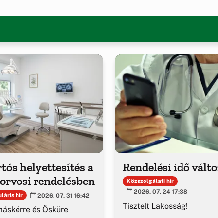
tós helyettesítés a
Rendelési idő vált
orvosi rendelésben
Közszolgálati hír
2026. 07. 24 17:38
láris hír
2026. 07. 31 16:42
Tisztelt Lakosság!
áskérre és Ösküre