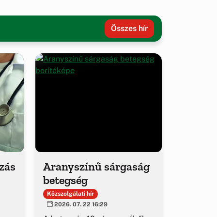
Összes hír
ozás
Aranyszínű sárgaság
betegség
Közszolgálati hír
2026. 07. 22 16:29