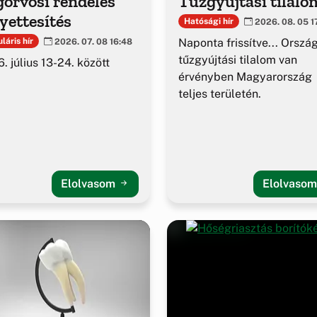
orvosi rendelés
Tűzgyújtási tilalo
yettesítés
Hatósági hír
2026. 08. 05 1
Naponta frissítve... Orszá
láris hír
2026. 07. 08 16:48
tűzgyújtási tilalom van
. július 13-24. között
érvényben Magyarország
teljes területén.
Elolvasom
Elolvaso