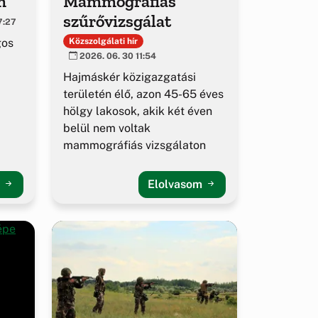
m
Mammográfiás
szűrővizsgálat
7:27
gos
Közszolgálati hír
2026. 06. 30 11:54
Hajmáskér közigazgatási
területén élő, azon 45-65 éves
hölgy lakosok, akik két éven
belül nem voltak
mammográfiás vizsgálaton
m
Elolvasom