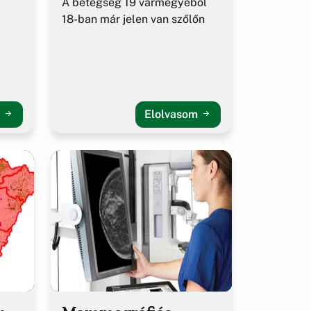
A betegség 19 vármegyéből
18-ban már jelen van szőlőn
m
Elolvasom