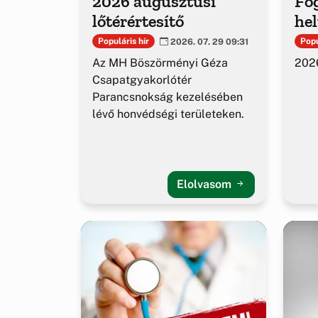
2026 augusztusi
Fog
lőtérértesítő
hel
Populáris hír
Popu
2026. 07. 29 09:31
Az MH Böszörményi Géza
2026
Csapatgyakorlótér
Parancsnokság kezelésében
lévő honvédségi területeken.
Elolvasom