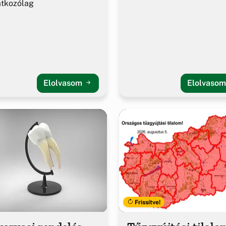
atkozólag
Elolvasom
Elolvaso
Frissítve!