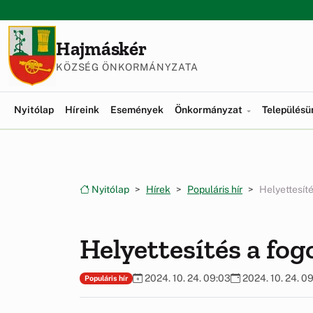
Ugrás a menüre
Ugrás a tartalomra
Hajmáskér
KÖZSÉG ÖNKORMÁNYZATA
Nyitólap
Híreink
Események
Önkormányzat
Település
Nyitólap
Hírek
Populáris hír
Helyettesít
Helyettesítés a fog
2024. 10. 24. 09:03
2024. 10. 24. 0
Populáris hír