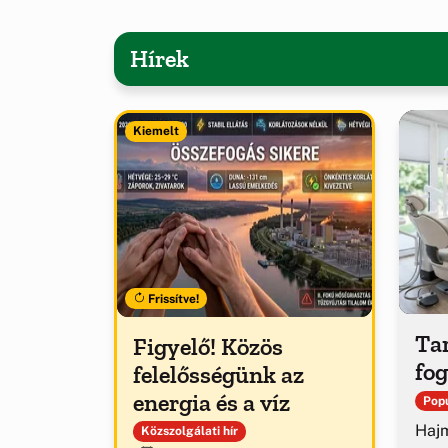
Hírek
Kiemelt
Frissítve!
Tar
Figyelő! Közös
fog
felelősségünk az
energia és a víz
Popu
Hajm
Közszolgálati hír