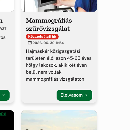
m
Mammográfiás
szűrővizsgálat
7:27
gos
Közszolgálati hír
2026. 06. 30 11:54
Hajmáskér közigazgatási
területén élő, azon 45-65 éves
hölgy lakosok, akik két éven
belül nem voltak
mammográfiás vizsgálaton
m
Elolvasom