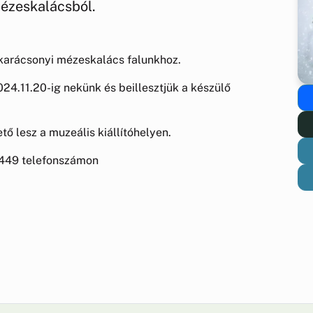
mézeskalácsból.
 karácsonyi mézeskalács falunkhoz.
024.11.20-ig nekünk és beillesztjük a készülő
 lesz a muzeális kiállítóhelyen.
6449 telefonszámon