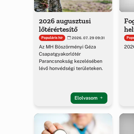
2026 augusztusi
Fog
lőtérértesítő
hel
Populáris hír
Popu
2026. 07. 29 09:31
Az MH Böszörményi Géza
2026
Csapatgyakorlótér
Parancsnokság kezelésében
lévő honvédségi területeken.
Elolvasom