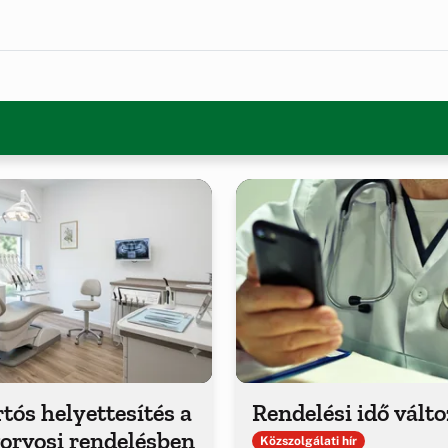
tós helyettesítés a
Rendelési idő vált
orvosi rendelésben
Közszolgálati hír