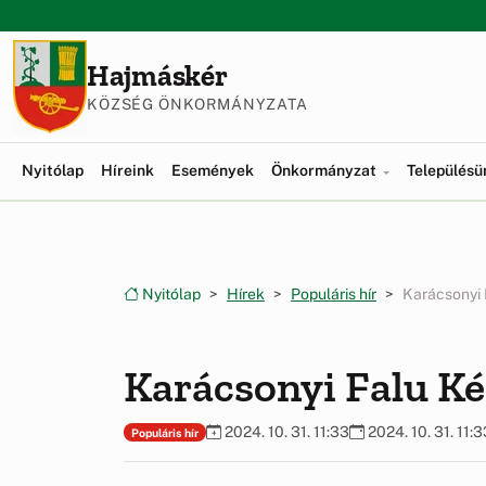
Ugrás a menüre
Ugrás a tartalomra
Hajmáskér
KÖZSÉG ÖNKORMÁNYZATA
Nyitólap
Híreink
Események
Önkormányzat
Település
Nyitólap
Hírek
Populáris hír
Karácsonyi 
Karácsonyi Falu Ké
2024. 10. 31. 11:33
2024. 10. 31. 11:3
Populáris hír