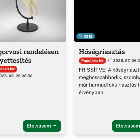
3218
gorvosi rendelésen
Hőségriasztás
yettesítés
Populáris hír
2026. 07. 06 2
FRISSÍTVE! A hőségriaszt
láris hír
26. 06. 26 08:50
meghosszabbodik, szomba
már harmadfokú riasztás l
érvényben
Elolvasom
Elolvaso