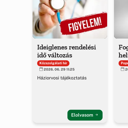
Ideiglenes rendelési
Fo
idő változás
hel
Közszolgálati hír
Popu
2026. 06. 29 11:25
20
Háziorvosi tájékoztatás
Elolvasom