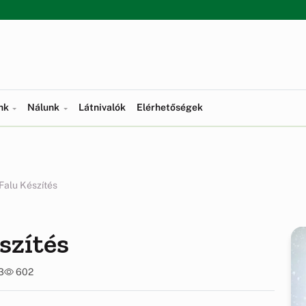
ünk
Nálunk
Látnivalók
Elérhetőségek
Falu Készítés
szítés
3
602