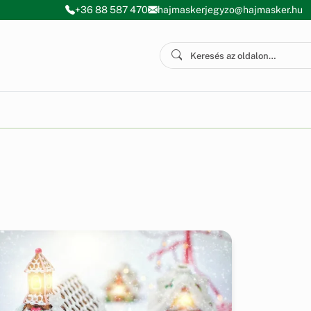
+36 88 587 470
hajmaskerjegyzo@hajmasker.hu