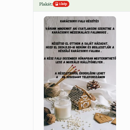
Plakát:
1 kép