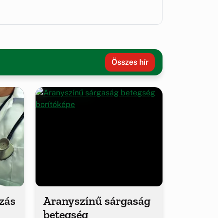
Összes hír
ozás
Aranyszínű sárgaság
betegség