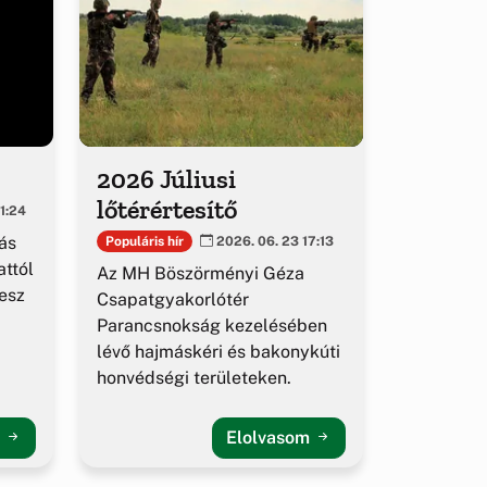
2026 Júliusi
lőtérértesítő
1:24
ás
Populáris hír
2026. 06. 23 17:13
ttól
Az MH Böszörményi Géza
esz
Csapatgyakorlótér
Parancsnokság kezelésében
lévő hajmáskéri és bakonykúti
honvédségi területeken.
m
Elolvasom