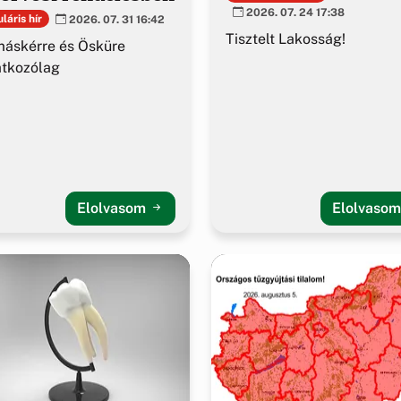
2026. 07. 24 17:38
láris hír
2026. 07. 31 16:42
Tisztelt Lakosság!
áskérre és Ösküre
atkozólag
Elolvasom
Elolvaso