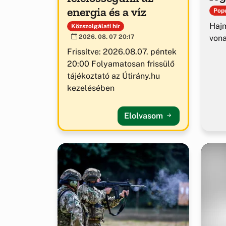
energia és a víz
Popu
Hajm
Közszolgálati hír
von
2026. 08. 07 20:17
Frissítve: 2026.08.07. péntek
20:00 Folyamatosan frissülő
tájékoztató az Útirány.hu
kezelésében
Elolvasom