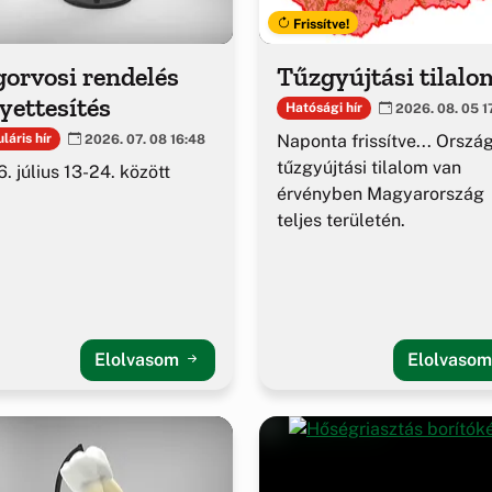
Frissítve!
orvosi rendelés
Tűzgyújtási tilalo
yettesítés
Hatósági hír
2026. 08. 05 1
Naponta frissítve... Orszá
láris hír
2026. 07. 08 16:48
tűzgyújtási tilalom van
. július 13-24. között
érvényben Magyarország
teljes területén.
Elolvasom
Elolvaso