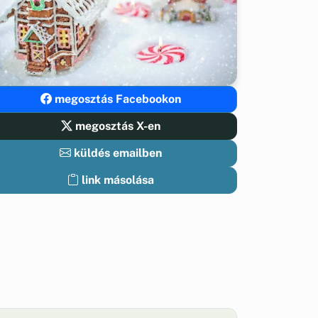
megosztás Facebookon
megosztás X-en
küldés emailben
link másolása