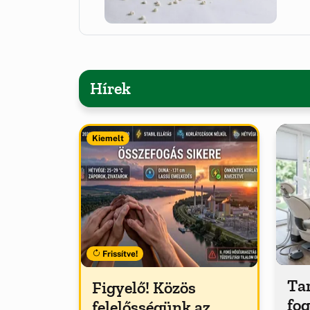
Hírek
Kiemelt
Frissítve!
Tar
Figyelő! Közös
fog
felelősségünk az