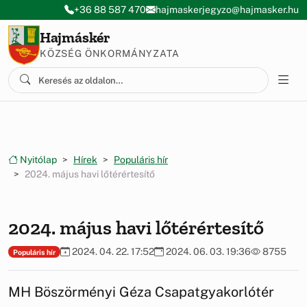
Ugrás a menüre
Ugrás a tartalomra
+36 88 587 470
hajmaskerjegyzo@hajmasker.hu
Hajmáskér
KÖZSÉG ÖNKORMÁNYZATA
Nyitólap
Hírek
Populáris hír
2024. május havi lőtérértesítő
2024. május havi lőtérértesítő
2024. 04. 22. 17:52
2024. 06. 03. 19:36
8755
Populáris hír
MH Böszörményi Géza Csapatgyakorlótér