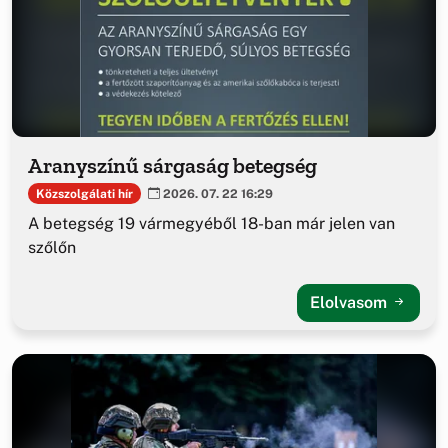
Aranyszínű sárgaság betegség
Közszolgálati hír
2026. 07. 22 16:29
A betegség 19 vármegyéből 18-ban már jelen van
szőlőn
Elolvasom