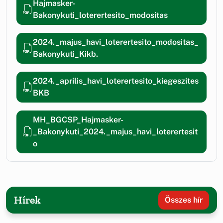
Hajmasker-
Bakonykuti_loterertesito_modositas
2024._majus_havi_loterertesito_modositas_
Bakonykuti_Kikb.
2024._aprilis_havi_loterertesito_kiegeszites
BKB
MH_BGCSP_Hajmasker-
_Bakonykuti_2024._majus_havi_loterertesit
o
Hírek
Összes hír