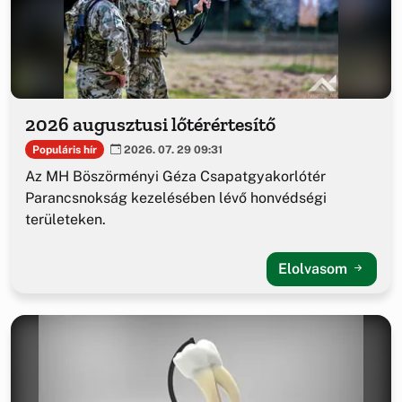
2026 augusztusi lőtérértesítő
Populáris hír
2026. 07. 29 09:31
Az MH Böszörményi Géza Csapatgyakorlótér
Parancsnokság kezelésében lévő honvédségi
területeken.
Elolvasom