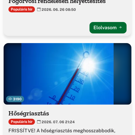
Fogorvosi rendelésen helyettesítés
Populáris hír
2026. 06. 26 08:50
Elolvasom
3190
Hőségriasztás
Populáris hír
2026. 07. 06 21:24
FRISSÍTVE! A hőségriasztás meghosszabbodik,