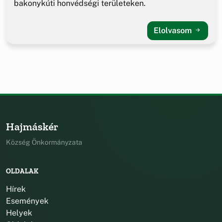
bakonykúti honvédségi területeken.
Elolvasom
Hajmáskér
Község Önkormányzata
OLDALAK
Hírek
Események
Helyek