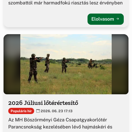
szombattól már harmadfokú riasztás lesz érvényben
Elolvasom
2026 Júliusi lőtérértesítő
Populáris hír
2026. 06. 23 17:13
Az MH Böszörményi Géza Csapatgyakorlótér
Parancsnokság kezelésében lévő hajmáskéri és