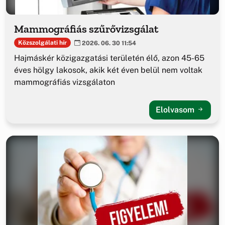
Mammográfiás szűrővizsgálat
Közszolgálati hír
2026. 06. 30 11:54
Hajmáskér közigazgatási területén élő, azon 45-65
éves hölgy lakosok, akik két éven belül nem voltak
mammográfiás vizsgálaton
Elolvasom