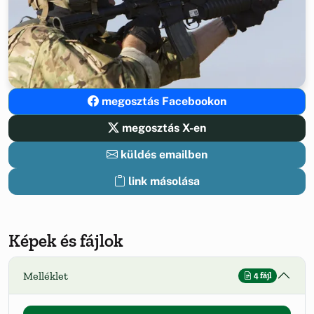
megosztás Facebookon
megosztás X-en
küldés emailben
link másolása
Képek és fájlok
Melléklet
4 fájl