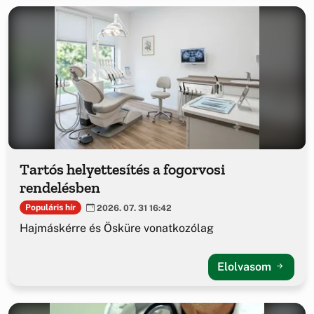
Tartós helyettesítés a fogorvosi
rendelésben
Populáris hír
2026. 07. 31 16:42
Hajmáskérre és Ösküre vonatkozólag
Elolvasom