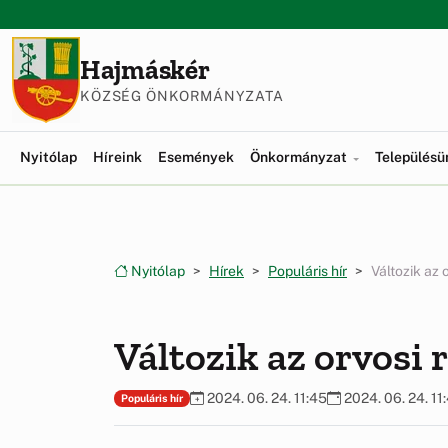
Ugrás a menüre
Ugrás a tartalomra
Hajmáskér
KÖZSÉG ÖNKORMÁNYZATA
Nyitólap
Híreink
Események
Önkormányzat
Település
Nyitólap
Hírek
Populáris hír
Változik az 
Változik az orvosi 
2024. 06. 24. 11:45
2024. 06. 24. 11
Populáris hír