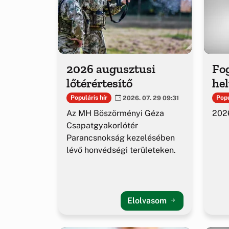
2026 augusztusi
Fog
lőtérértesítő
hel
Populáris hír
Popu
2026. 07. 29 09:31
Az MH Böszörményi Géza
2026
Csapatgyakorlótér
Parancsnokság kezelésében
lévő honvédségi területeken.
Elolvasom