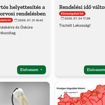
tós helyettesítés a
Rendelési idő vált
orvosi rendelésben
Közszolgálati hír
2026. 07. 24 17:38
láris hír
2026. 07. 31 16:42
Tisztelt Lakosság!
áskérre és Ösküre
atkozólag
Elolvasom
Elolvaso