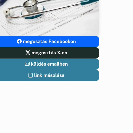
megosztás Facebookon
megosztás X-en
küldés emailben
link másolása