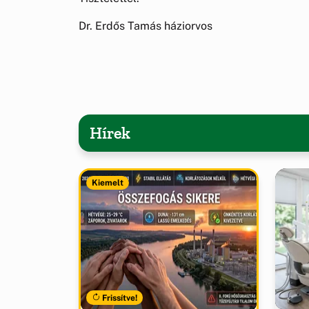
Dr. Erdős Tamás háziorvos
Hírek
Kiemelt
Frissítve!