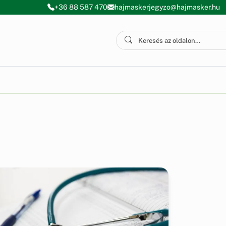
+36 88 587 470
hajmaskerjegyzo@hajmasker.hu