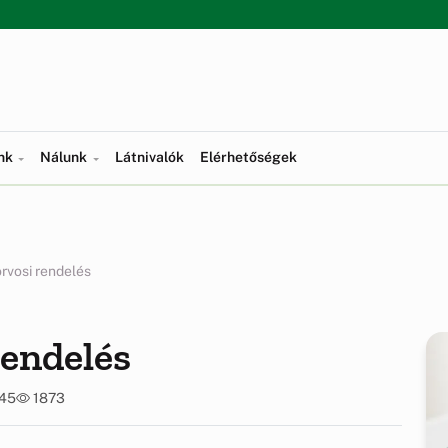
ünk
Nálunk
Látnivalók
Elérhetőségek
orvosi rendelés
rendelés
:45
1873