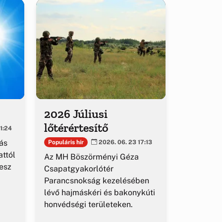
2026 Júliusi
lőtérértesítő
1:24
ás
Populáris hír
2026. 06. 23 17:13
ttól
Az MH Böszörményi Géza
esz
Csapatgyakorlótér
Parancsnokság kezelésében
lévő hajmáskéri és bakonykúti
honvédségi területeken.