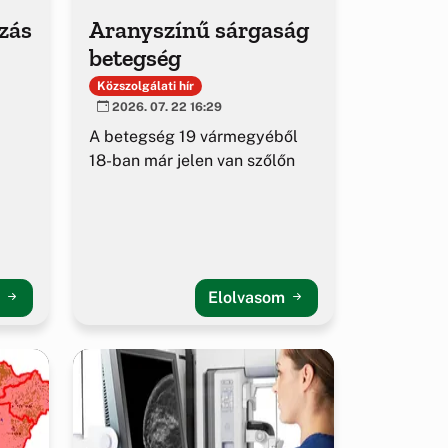
ozás
Aranyszínű sárgaság
betegség
Közszolgálati hír
2026. 07. 22 16:29
A betegség 19 vármegyéből
18-ban már jelen van szőlőn
m
Elolvasom