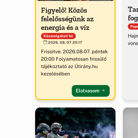
Tar
Figyelő! Közös
fog
felelősségünk az
energia és a víz
Popu
Hajm
Közszolgálati hír
von
2026. 08. 07 20:17
Frissítve: 2026.08.07. péntek
20:00 Folyamatosan frissülő
tájékoztató az Útirány.hu
kezelésében
Elolvasom