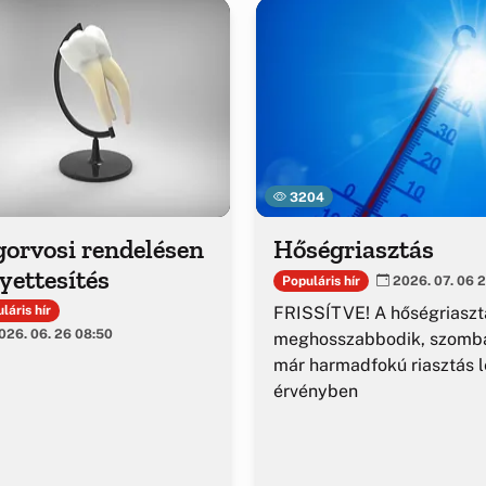
3204
gorvosi rendelésen
Hőségriasztás
yettesítés
Populáris hír
2026. 07. 06 2
FRISSÍTVE! A hőségriaszt
láris hír
26. 06. 26 08:50
meghosszabbodik, szomba
már harmadfokú riasztás l
érvényben