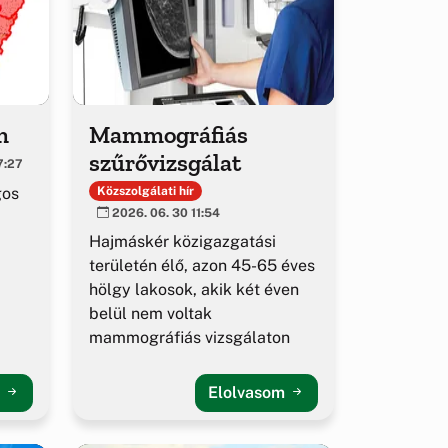
m
Mammográfiás
szűrővizsgálat
7:27
gos
Közszolgálati hír
2026. 06. 30 11:54
Hajmáskér közigazgatási
területén élő, azon 45-65 éves
hölgy lakosok, akik két éven
belül nem voltak
mammográfiás vizsgálaton
m
Elolvasom