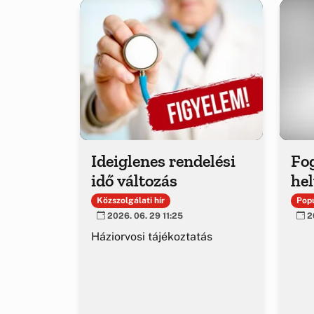
Ideiglenes rendelési
Fo
idő változás
hel
Közszolgálati hír
Popu
2026. 06. 29 11:25
20
Háziorvosi tájékoztatás