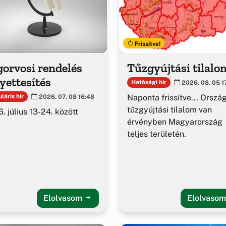
Frissítve!
orvosi rendelés
Tűzgyújtási tilalo
yettesítés
Hatósági hír
2026. 08. 05 1
Naponta frissítve... Orszá
láris hír
2026. 07. 08 16:48
tűzgyújtási tilalom van
. július 13-24. között
érvényben Magyarország
teljes területén.
Elolvasom
Elolvaso