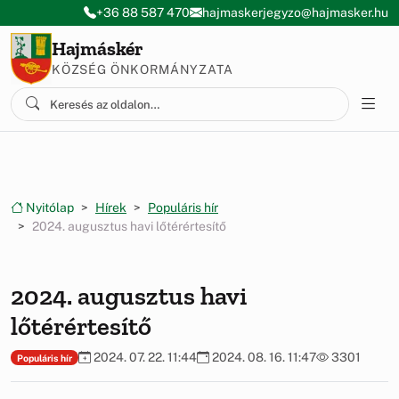
Ugrás a menüre
Ugrás a tartalomra
+36 88 587 470
hajmaskerjegyzo@hajmasker.hu
Hajmáskér
KÖZSÉG ÖNKORMÁNYZATA
Nyitólap
Hírek
Populáris hír
2024. augusztus havi lőtérértesítő
2024. augusztus havi
lőtérértesítő
2024. 07. 22. 11:44
2024. 08. 16. 11:47
3301
Populáris hír