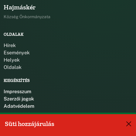
Hajmáskér
Község Önkormányzata
OLDALAK
Hírek
Események
Helyek
Oldalak
KIEGÉSZÍTÉS
Impresszum
Szerzői jogok
Adatvédelem
KAPCSOLAT
Süti hozzájárulás
+36 88 587 470