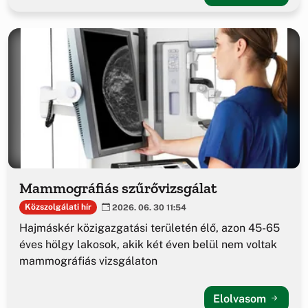
Mammográfiás szűrővizsgálat
Közszolgálati hír
2026. 06. 30 11:54
Hajmáskér közigazgatási területén élő, azon 45-65
éves hölgy lakosok, akik két éven belül nem voltak
mammográfiás vizsgálaton
Elolvasom