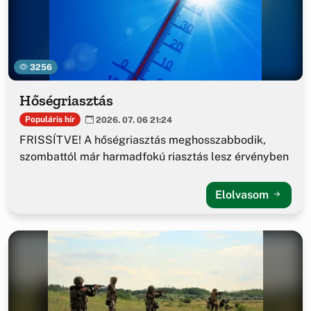
3256
Hőségriasztás
Populáris hír
2026. 07. 06 21:24
FRISSÍTVE! A hőségriasztás meghosszabbodik,
szombattól már harmadfokú riasztás lesz érvényben
Elolvasom