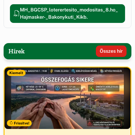
MH_BGCSP_loterertesito_modositas_8.ho_
Hajmasker-_Bakonykuti_Kikb.
Hírek
Összes hír
Kiemelt
Frissítve!