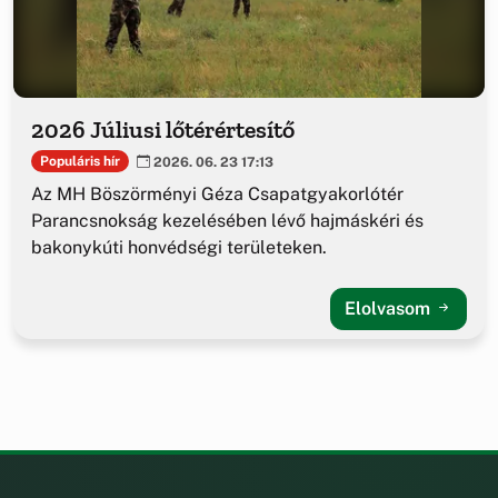
2026 Júliusi lőtérértesítő
Populáris hír
2026. 06. 23 17:13
Az MH Böszörményi Géza Csapatgyakorlótér
Parancsnokság kezelésében lévő hajmáskéri és
bakonykúti honvédségi területeken.
Elolvasom