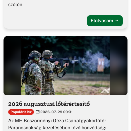
szőlőn
Elolvasom
2026 augusztusi lőtérértesítő
Populáris hír
2026. 07. 29 09:31
Az MH Böszörményi Géza Csapatgyakorlótér
Parancsnokság kezelésében lévő honvédségi