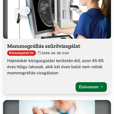
Mammográfiás szűrővizsgálat
Közszolgálati hír
2026. 06. 30 11:54
Hajmáskér közigazgatási területén élő, azon 45-65
éves hölgy lakosok, akik két éven belül nem voltak
mammográfiás vizsgálaton
Elolvasom