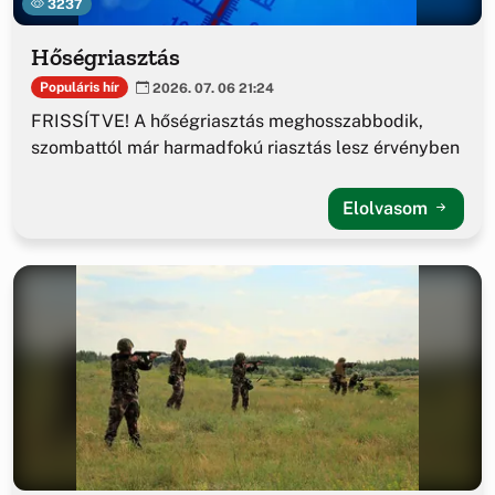
3237
Hőségriasztás
Populáris hír
2026. 07. 06 21:24
FRISSÍTVE! A hőségriasztás meghosszabbodik,
szombattól már harmadfokú riasztás lesz érvényben
Elolvasom