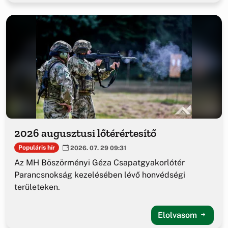
2026 augusztusi lőtérértesítő
Populáris hír
2026. 07. 29 09:31
Az MH Böszörményi Géza Csapatgyakorlótér
Parancsnokság kezelésében lévő honvédségi
területeken.
Elolvasom