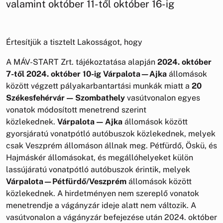
valamint október 11-től október 16-ig
Értesítjük a tisztelt Lakosságot, hogy
A MÁV-START Zrt. tájékoztatása alapján
2024. október
7-től 2024. október 10-ig Várpalota—Ajka
állomások
között végzett pályakarbantartási munkák miatt a
20
Székesfehérvár — Szombathely
vasútvonalon egyes
vonatok módosított menetrend szerint
közlekednek.
Várpalota — Ajka
állomások között
gyorsjáratú vonatpótló autóbuszok közlekednek, melyek
csak Veszprém állomáson állnak meg. Pétfürdő, Öskü, és
Hajmáskér állomásokat, és megállóhelyeket külön
lassújáratú vonatpótló autóbuszok érintik, melyek
Várpalota—Pétfürdő/Veszprém
állomások között
közlekednek. A hirdetményen nem szereplő vonatok
menetrendje a vágányzár ideje alatt nem változik. A
vasútvonalon a vágányzár befejezése után 2024. október