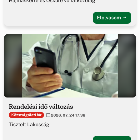
Hajmáskérre és Ösküre vonatkozólag
Elolvasom
Rendelési idő változás
Közszolgálati hír
2026. 07. 24 17:38
Tisztelt Lakosság!