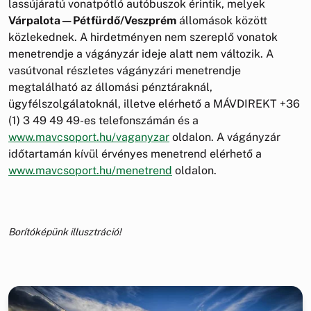
lassújáratú vonatpótló autóbuszok érintik, melyek
Várpalota—Pétfürdő/Veszprém
állomások között
közlekednek. A hirdetményen nem szereplő vonatok
menetrendje a vágányzár ideje alatt nem változik. A
vasútvonal részletes vágányzári menetrendje
megtalálható az állomási pénztáraknál,
ügyfélszolgálatoknál, illetve elérhető a MÁVDIREKT +36
(1) 3 49 49 49-es telefonszámán és a
www.mavcsoport.hu/vaganyzar
oldalon. A vágányzár
időtartamán kívül érvényes menetrend elérhető a
www.mavcsoport.hu/menetrend
oldalon.
Borítóképünk illusztráció!