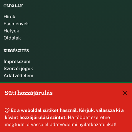
OLDALAK
Hírek
Események
Helyek
Oldalak
KIEGÉSZÍTÉS
Impresszum
Szerzői jogok
Adatvédelem
KAPCSOLAT
Süti hozzájárulás
+36 88 587 470
hajmaskerjegyzo@hajmasker.hu
Ez a weboldal sütiket használ. Kérjük, válassza ki a
8192 Hajmáskér, Kossuth Lajos u. 31.
kívánt hozzájárulási szintet.
Ha többet szeretne
megtudni olvassa el adatvédelmi nyilatkozatunkat!