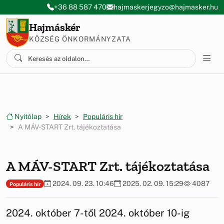
Ugrás a menüre
Ugrás a tartalomra
+36 88 587 470
hajmaskerjegyzo@hajmasker.hu
Hajmáskér
KÖZSÉG ÖNKORMÁNYZATA
Nyitólap
Hírek
Populáris hír
A MÁV-START Zrt. tájékoztatása
A MÁV-START Zrt. tájékoztatása
2024. 09. 23. 10:46
2025. 02. 09. 15:29
4087
Populáris hír
2024. október 7-től 2024. október 10-ig