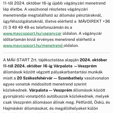
11-től 2024. október 16-ig újabb vágányzári menetrend
lép életbe. A vasútvonal részletes vágányzári
menetrendje megtalálható az állomási pénztáraknál,
ügyfélszolgálatoknál, illetve elérhető a MÁVDIREKT +36
(1) 3 49 49 49-es telefonszámán és a
www.mavcsoport.hu/vaganyzar
oldalon. A vágányzár
időtartamán kívül érvényes menetrend elérhető a
www.mavcsoport.hu/menetrend
oldalon.
A MÁV-START Zrt. tájékoztatása alapján
2024. október
11-től 2024. október 16-ig Várpalota —Veszprém
állomások között végzett pályakarbantartási munkák
miatt a
20 Székesfehérvár — Szombathely
vasútvonalon
egyes vonatok módosított menetrend szerint
közlekednek.
Várpalota — Veszprém
állomások között
gyorsjáratú vonatpótló autóbuszok közlekednek, melyek
csak Veszprém állomáson állnak meg. Pétfürdő, Öskü, és
Hajmáskér állomásokat, és megállóhelyeket külön