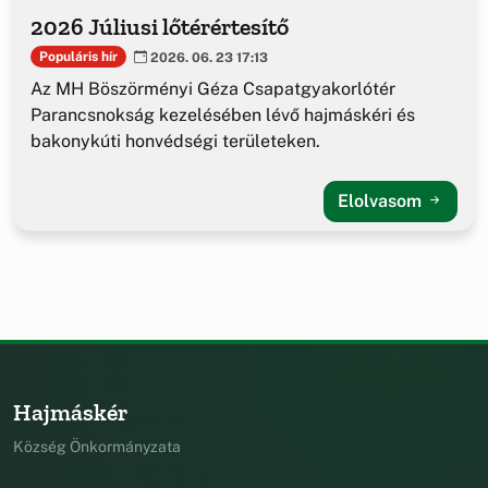
2026 Júliusi lőtérértesítő
Populáris hír
2026. 06. 23 17:13
Az MH Böszörményi Géza Csapatgyakorlótér
Parancsnokság kezelésében lévő hajmáskéri és
bakonykúti honvédségi területeken.
Elolvasom
Hajmáskér
Község Önkormányzata