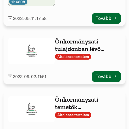
6898
Tovább
2023. 05. 11. 17:58
Önkormányzati
tulajdonban lévő
ingatlanok fejlesztése
Általános tartalom
című projekt
bemutatása
Tovább
2022. 09. 02. 11:51
Önkormányzati
temetők
infrastrukturális
Általános tartalom
fejlesztése című projekt