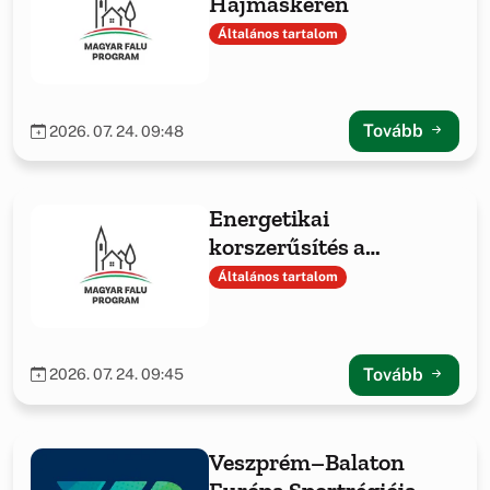
Hajmáskéren
Általános tartalom
Tovább
2026. 07. 24. 09:48
Energetikai
korszerűsítés a
Hajmáskéri Közös
Általános tartalom
Önkormányzati
Hivatalnál
Tovább
2026. 07. 24. 09:45
Veszprém–Balaton