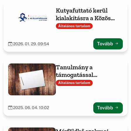
Kutyafuttató kerül
kialakításra a Közös
ügyünk az állatvédelem
Általános tartalom
Alapítvány
támogatásával
Tovább
2026. 01. 29. 09:54
Tanulmány a
támogatással
megvalósult projekt
Általános tartalom
tapasztalatairól
Tovább
2025. 06. 04. 10:02