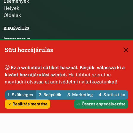
Események
Helyek
Oldalak
KIEGÉSZÍTÉS
Impresszum
Szerzői jogok
Süti hozzájárulás
Adatvédelem
KAPCSOLAT
Ez a weboldal sütiket használ. Kérjük, válassza ki a
kívánt hozzájárulási szintet.
Ha többet szeretne
+36 88 587 470
megtudni olvassa el adatvédelmi nyilatkozatunkat!
hajmaskerjegyzo@hajmasker.hu
8192 Hajmáskér, Kossuth Lajos u. 31.
1. Szükséges
2. Beépülők
3. Marketing
4. Statisztika
Beállítás mentése
Összes engedélyezése
© 2026 Hajmáskér Község Önkormányzata — Minden jog
fenntartva
Fejleszti és üzemelteti az Útirány