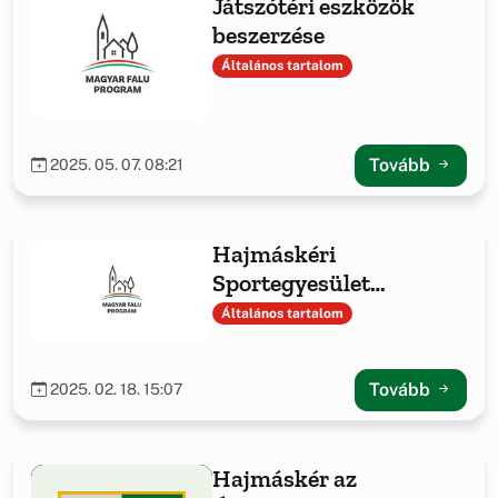
Játszótéri eszközök
beszerzése
Általános tartalom
Tovább
2025. 05. 07. 08:21
Hajmáskéri
Sportegyesület
sporteszközök
Általános tartalom
beszerzése
Tovább
2025. 02. 18. 15:07
Hajmáskér az