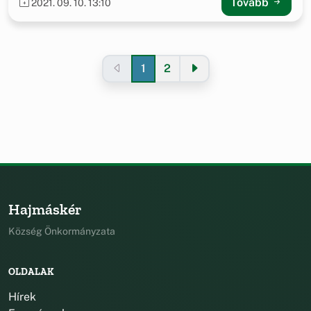
Tovább
2021. 09. 10. 13:10
1
2
Hajmáskér
Község Önkormányzata
OLDALAK
Hírek