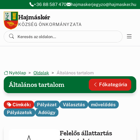
Ugrás a menüre
Ugrás a tartalomra
+36 88 587 470
hajmaskerjegyzo@hajmasker.hu
Hajmáskér
KÖZSÉG ÖNKORMÁNYZATA
Nyitólap
Oldalak
Általános tartalom
Általános tartalom
Főkategória
Pályázat
Választás
művelődés
Címkék:
Pályázatok
Adóügy
Felelős állattartás