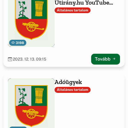
Útirány.hu YouTube
csatornán
Általános tartalom
3198
Tovább
2023. 12. 13. 09:15
Adóügyek
Általános tartalom