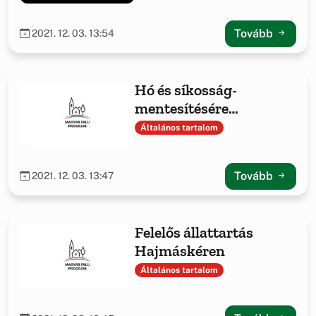
Tovább
2021. 12. 03. 13:54
Hó és síkosság-
mentesítésére
szükséges eszközök
Általános tartalom
beszerzése
Tovább
2021. 12. 03. 13:47
Felelős állattartás
Hajmáskéren
Általános tartalom