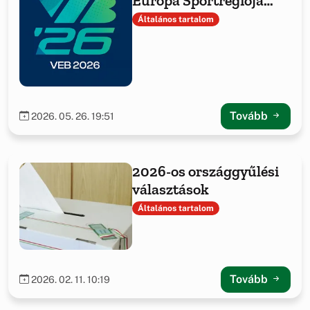
Európa Sportrégiója
2026 Hajmáskéren
Általános tartalom
Tovább
2026. 05. 26. 19:51
2026-os országgyűlési
választások
Általános tartalom
Tovább
2026. 02. 11. 10:19