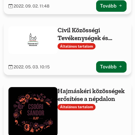
bemutatása
Tovább
2022. 09. 02. 11:48
Civil Közösségi
Tevékenységek és
Feltételeinek
Általános tartalom
Támogatása
Tovább
2022. 05. 03. 10:15
Hajmáskéri közösségek
erősítése a népdalon
Általános tartalom