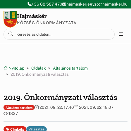
Ugrás a menüre
Ugrás a tartalomra
+36 88 587 470
hajmaskerjegyzo@hajmasker.hu
Hajmáskér
KÖZSÉG ÖNKORMÁNYZATA
Nyitólap
Oldalak
Általános tartalom
2019. Önkormányzati választás
2019. Önkormányzati választás
2021. 09. 22. 17:40
2021. 09. 22. 18:07
Általános tartalom
1837
Választás
Címkék: