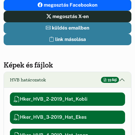
megosztás Facebookon
megosztás X-en
küldés emailben
link másolása
Képek és fájlok
HVB határozatok
33 fájl
Hker_HVB_2-2019_Hat_Kobli
Hker_HVB_3-2019_Hat_Ekes