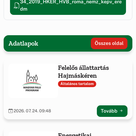
34_2019_HKER_HVB_roma_nemz_kepv_ere
dm
Adatlapok
Összes oldal
Felelős állattartás
Hajmáskéren
Általános tartalom
Tovább
2026. 07. 24. 09:48
Energetikai