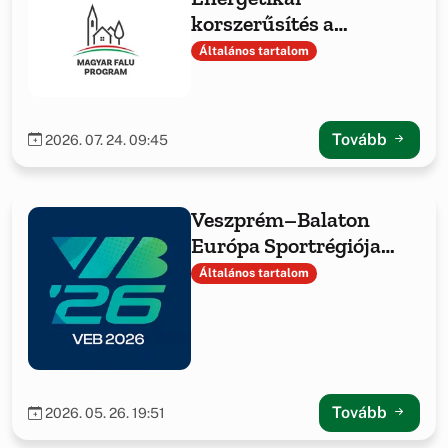
korszerűsítés a
Hajmáskéri Közös
Általános tartalom
Önkormányzati
Hivatalnál
Tovább
2026. 07. 24. 09:45
Veszprém–Balaton
Európa Sportrégiója
2026 Hajmáskéren
Általános tartalom
Tovább
2026. 05. 26. 19:51