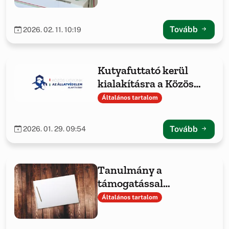
Tovább
2026. 02. 11. 10:19
Kutyafuttató kerül
kialakításra a Közös
ügyünk az állatvédelem
Általános tartalom
Alapítvány
támogatásával
Tovább
2026. 01. 29. 09:54
Tanulmány a
támogatással
megvalósult projekt
Általános tartalom
tapasztalatairól