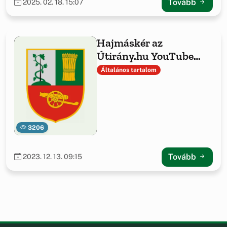
Tovább
2025. 02. 18. 15:07
Hajmáskér az
Útirány.hu YouTube
csatornán
Általános tartalom
3206
Tovább
2023. 12. 13. 09:15