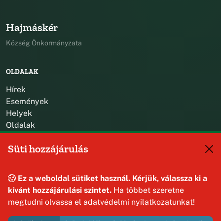
Hajmáskér
Község Önkormányzata
OLDALAK
Hírek
Események
Helyek
Oldalak
Süti hozzájárulás
KIEGÉSZÍTÉS
Impresszum
Szerzői jogok
Ez a weboldal sütiket használ. Kérjük, válassza ki a
Adatvédelem
kívánt hozzájárulási szintet.
Ha többet szeretne
megtudni olvassa el adatvédelmi nyilatkozatunkat!
KAPCSOLAT