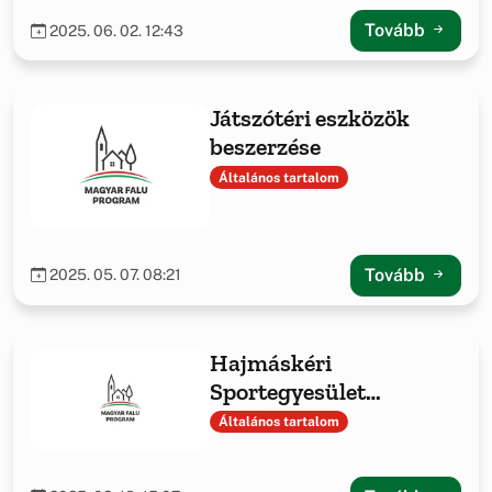
Tovább
2025. 06. 02. 12:43
Játszótéri eszközök
beszerzése
Általános tartalom
Tovább
2025. 05. 07. 08:21
Hajmáskéri
Sportegyesület
sporteszközök
Általános tartalom
beszerzése