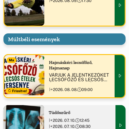
2026. 08. 09.
17:30
Múltbéli események
Ma
Hajmáskéri lecsófőző,
Hajmanap
VÁRJUK A JELENTKEZŐKET
LECSÓFŐZŐ ÉS LECSÓS
ÉTELEK VERSENYÉRE!
2026. 08. 08.
09:00
Frissítve!
Tüdőszűrő
2026. 07. 10.
12:45
2026. 07. 10.
08:30