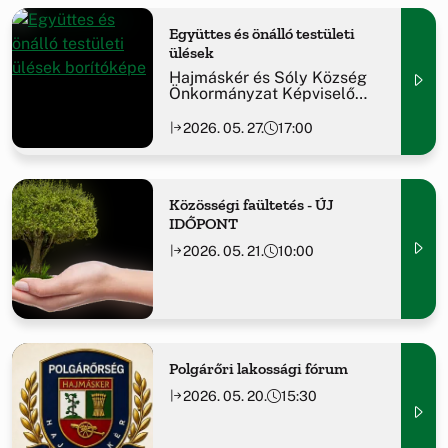
Együttes és önálló testületi
ülések
Hajmáskér és Sóly Község
Önkormányzat Képviselő
testülete együttes, majd ezt
követően Hajmáskér Község
2026. 05. 27.
17:00
Önkormányzata soron
következő nyilvános
testületi ülést tart
Közösségi faültetés - ÚJ
IDŐPONT
2026. 05. 21.
10:00
Polgárőri lakossági fórum
2026. 05. 20.
15:30