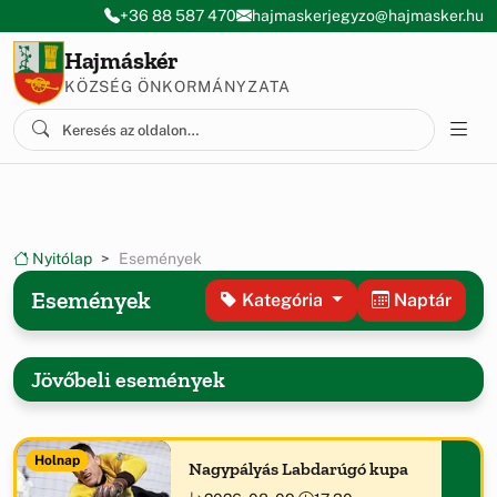
Ugrás a menüre
Ugrás a tartalomra
+36 88 587 470
hajmaskerjegyzo@hajmasker.hu
Hajmáskér
KÖZSÉG ÖNKORMÁNYZATA
Nyitólap
Események
Események
Kategória
Naptár
Jövőbeli események
Holnap
Nagypályás Labdarúgó kupa