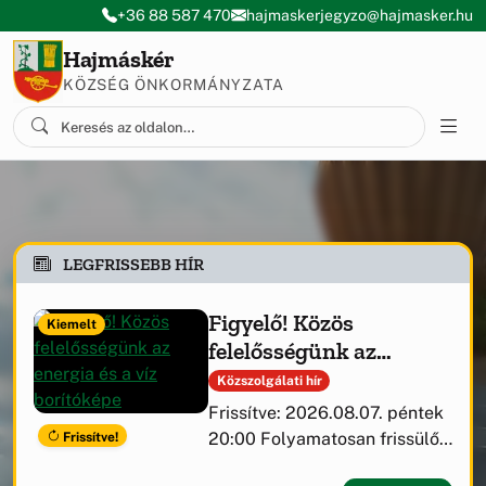
Ugrás a menüre
Ugrás a tartalomra
+36 88 587 470
hajmaskerjegyzo@hajmasker.hu
Hajmáskér
KÖZSÉG ÖNKORMÁNYZATA
LEGFRISSEBB HÍR
Figyelő! Közös
Kiemelt
felelősségünk az
energia és a víz
Közszolgálati hír
Frissítve: 2026.08.07. péntek
Frissítve!
20:00 Folyamatosan frissülő
tájékoztató az Útirány.hu