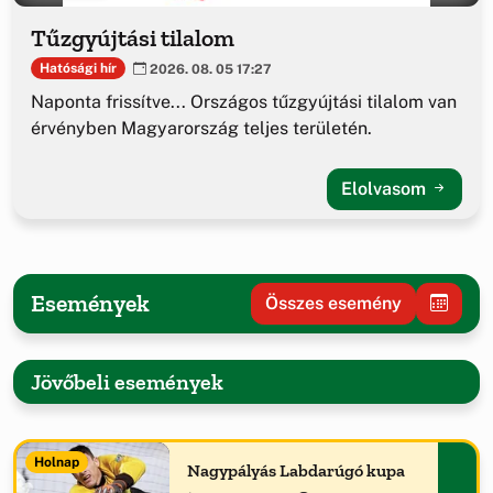
Tűzgyújtási tilalom
Hatósági hír
2026. 08. 05 17:27
Naponta frissítve... Országos tűzgyújtási tilalom van
érvényben Magyarország teljes területén.
Elolvasom
Események
Összes esemény
Jövőbeli események
Holnap
Nagypályás Labdarúgó kupa