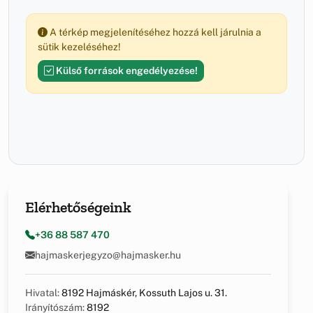
A térkép megjelenítéséhez hozzá kell járulnia a
sütik kezeléséhez!
Külső források engedélyezése!
Elérhetőségeink
+36 88 587 470
hajmaskerjegyzo@hajmasker.hu
Hivatal:
8192 Hajmáskér, Kossuth Lajos u. 31.
Irányítószám:
8192