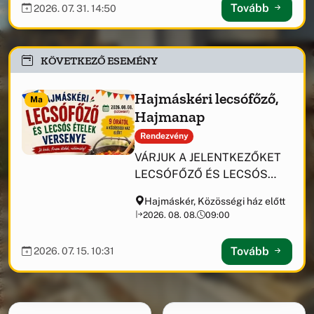
kezelésében
Tovább
2026. 07. 31. 14:50
KÖVETKEZŐ ESEMÉNY
Hajmáskéri lecsófőző,
Ma
Hajmanap
Rendezvény
VÁRJUK A JELENTKEZŐKET
LECSÓFŐZŐ ÉS LECSÓS
ÉTELEK VERSENYÉRE!
Hajmáskér, Közösségi ház előtt
2026. 08. 08.
09:00
Tovább
2026. 07. 15. 10:31
Támogatási információk