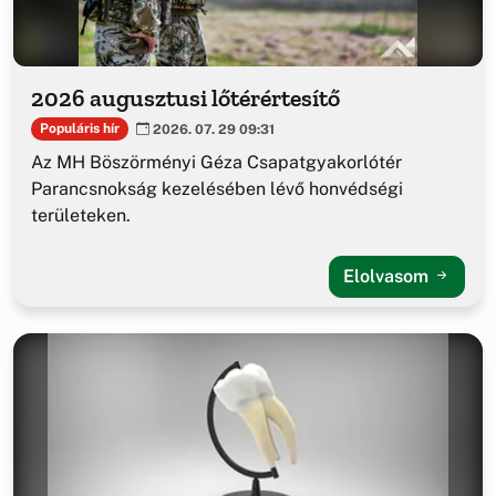
2026 augusztusi lőtérértesítő
Populáris hír
2026. 07. 29 09:31
Az MH Böszörményi Géza Csapatgyakorlótér
Parancsnokság kezelésében lévő honvédségi
területeken.
Elolvasom