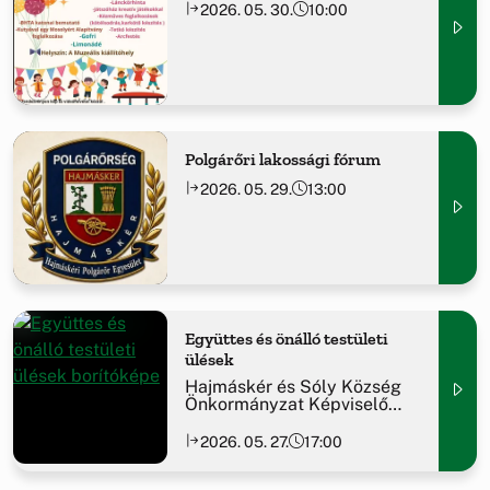
2026. 05. 30.
10:00
Polgárőri lakossági fórum
2026. 05. 29.
13:00
Együttes és önálló testületi
ülések
Hajmáskér és Sóly Község
Önkormányzat Képviselő
testülete együttes, majd ezt
követően Hajmáskér Község
2026. 05. 27.
17:00
Önkormányzata soron
következő nyilvános