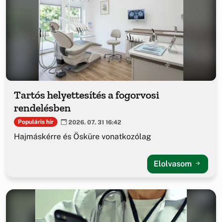
Tartós helyettesítés a fogorvosi
rendelésben
Populáris hír
2026. 07. 31 16:42
Hajmáskérre és Ösküre vonatkozólag
Elolvasom