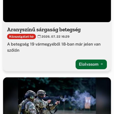
Aranyszínű sárgaság betegség
Közszolgálati hír
2026. 07. 22 16:29
A betegség 19 vármegyéből 18-ban már jelen van
szőlőn
Elolvasom