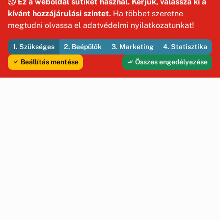
Ez a weboldal sütiket használ. Kérjük, válassza ki a
kívánt hozzájárulási szintet.
Ha többet szeretne
megtudni olvassa el adatvédelmi nyilatkozatunkat!
1. Szükséges
2. Beépülők
3. Marketing
4. Statisztika
Beállítás mentése
Összes engedélyezése